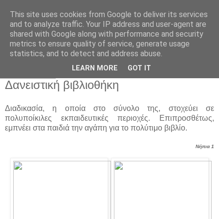
This site uses cookies from Google to deliver its services
Παιδικός Σταθμός-
and to analyze traffic. Your IP address and user-agent are
shared with Google along with performance and security
Νηπιαγωγείο "ΔΕΛΑΣΑΛ"
metrics to ensure quality of service, generate usage
statistics, and to detect and address abuse.
LEARN MORE
GOT IT
13 Δεκ 2022
Δανειστική βιβλιοθήκη
Διαδικασία, η οποία στο σύνολο της, στοχεύει σε
πολυποίκιλες εκπαιδευτικές περιοχές. Επιπροσθέτως,
εμπνέει στα παιδιά την αγάπη για το πολύτιμο βιβλίο.
Νήπια 1