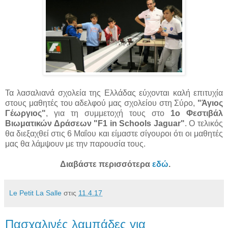
Τα λασαλιανά σχολεία της Ελλάδας εύχονται καλή επιτυχία
στους μαθητές του αδελφού μας σχολείου στη Σύρο,
"Άγιος
Γέωργιος"
, για τη συμμετοχή τους στο
1ο Φεστιβάλ
Βιωματικών Δράσεων "F1 in Schools Jaguar"
. Ο τελικός
θα διεξαχθεί στις 6 Μαΐου και είμαστε σίγουροι ότι οι μαθητές
μας θα λάμψουν με την παρουσία τους.
Διαβάστε περισσότερα
εδώ
.
Le Petit La Salle
στις
11.4.17
Πασχαλινές λαμπάδες για