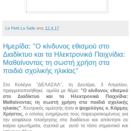
Le Petit La Salle
στις
12.4.17
Ημερίδα: "Ο κίνδυνος εθισμού στο
Διαδίκτυο και τα Ηλεκτρονικά Παιχνίδια:
Μαθαίνοντας τη σωστή χρήση στα
παιδιά σχολικής ηλικίας"
Στο Κολέγιο "ΔΕΛΑΣΑΛ", τη Δευτέρα, 3 Απριλίου,
πραγματοποιήθηκε ομιλία με θέμα:
"Ο κίνδυνος εθισμού
στο Διαδίκτυο και τα Ηλεκτρονικά Παιχνίδια:
Μαθαίνοντας τη σωστή χρήση στα παιδιά σχολικής
ηλικίας"
. Κεντρικός ομιλητής ήταν
ο ψυχολόγος κ. Κάρμης
Χρήστος
, ο οποίος ενημέρωσε τους παρευρισκομένους για
την ασφάλεια πλοήγησης στο διαδίκτυο και απάντησε σε
καίρια ερωτήματα, σχετικά με αυτό το τόσο σημαντικό και