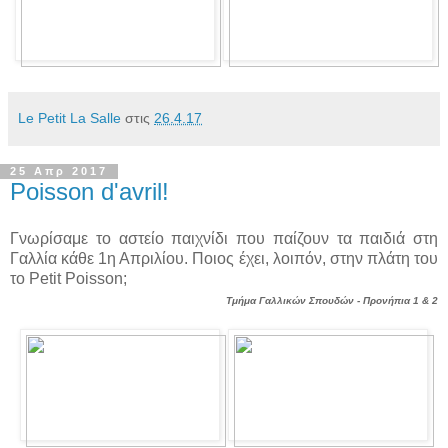
Le Petit La Salle
στις
26.4.17
25 Απρ 2017
Poisson d'avril!
Γνωρίσαμε το αστείο παιχνίδι που παίζουν τα παιδιά στη
Γαλλία κάθε 1η Απριλίου. Ποιος έχει, λοιπόν, στην πλάτη του
το Petit Poisson;
Τμήμα Γαλλικών Σπουδών - Προνήπια 1 & 2