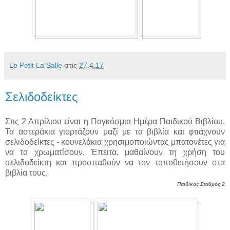
Le Petit La Salle
στις
27.4.17
Σελιδοδείκτες
Στις 2 Απρίλιου είναι η Παγκόσμια Ημέρα Παιδικού Βιβλίου.
Τα αστεράκια γιορτάζουν μαζί με τα βιβλία και φτιάχνουν
σελιδοδείκτες - κουνελάκια χρησιμοποιώντας μπατονέτες για
να τα χρωματίσουν. Έπειτα, μαθαίνουν τη χρήση του
σελιδοδείκτη και προσπαθούν να τον τοποθετήσουν στα
βιβλία τους.
Παιδικός Σταθμός 2