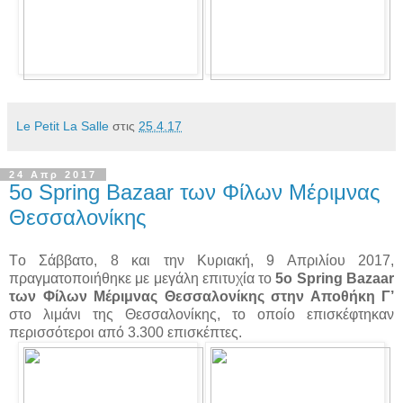
Le Petit La Salle
στις
25.4.17
24 Απρ 2017
5ο Spring Bazaar των Φίλων Μέριμνας
Θεσσαλονίκης
Tο Σάββατο, 8 και την Κυριακή, 9 Απριλίου 2017,
πραγματοποιήθηκε με μεγάλη επιτυχία το
5ο Spring Bazaar
των Φίλων Μέριμνας Θεσσαλονίκης στην Αποθήκη Γ’
στο λιμάνι της Θεσσαλονίκης, το οποίο επισκέφτηκαν
περισσότεροι από 3.300 επισκέπτες.