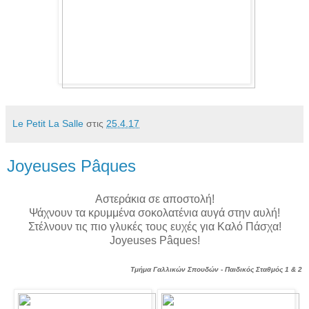
Le Petit La Salle
στις
25.4.17
Joyeuses Pâques
Αστεράκια σε αποστολή!
Ψάχνουν τα κρυμμένα σοκολατένια αυγά στην αυλή!
Στέλνουν τις πιο γλυκές τους ευχές για Καλό Πάσχα!
Joyeuses Pâques!
Τμήμα Γαλλικών Σπουδών - Παιδικός Σταθμός 1 & 2