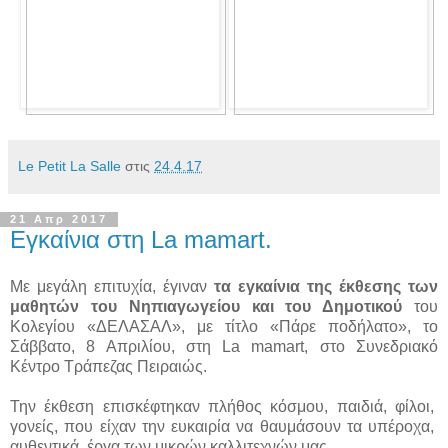
Le Petit La Salle
στις
24.4.17
21 Απρ 2017
Εγκαίνια στη La mamart.
Με μεγάλη επιτυχία, έγιναν
τα εγκαίνια της έκθεσης των
μαθητών του Νηπιαγωγείου και του Δημοτικού
του
Κολεγίου «ΔΕΛΑΣΑΛ», με τίτλο «Πάρε ποδήλατο», το
Σάββατο, 8 Απριλίου, στη La mamart, στο Συνεδριακό
Κέντρο Τράπεζας Πειραιώς.
Την έκθεση επισκέφτηκαν πλήθος κόσμου, παιδιά, φίλοι,
γονείς, που είχαν την ευκαιρία να θαυμάσουν τα υπέροχα,
αυθεντικά, έργα των μικρών καλλιτεχνών μας.