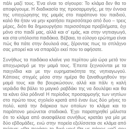
πάλι μαζί τους. Ένα είναι το σίγουρο: Το κλάμα δεν θα το
αποφύγουμε. Η διαδικασία της προσαρμογής, με την έννοια
της υποχώρησης της μαμάς στο παράπονο του παιδιού,
καλό θα ήταν να μην κρατήσει περισσότερο από δυο – τρεις
μέρες, διότι θα δημιουργήσει περισσότερα προβλήματα, όχι
μόνο στο παιδί μας, αλλά και σ’ εμάς, και στην νηπιαγωγό,
και στα υπόλοιπα παιδάκια. Βέβαια, το εύλογο ερώτημα είναι
πώς θα πάτε στην δουλειά σας, ξέροντας πως το σπλάχνο
σας μπορεί και να σπαράζει εκεί που το αφήσατε.
Συνήθως τα παιδάκια κλαίνε για περίπου μία ώρα μετά τον
αποχωρισμό με την μαμά τους. Έπειτα ξεχνιούνται με τα
παιχνίδια και με την ευρηματικότητα της νηπιαγωγού.
Κάποιες στιγμές μέσα στην ημέρα θα ξαναθυμηθούν την
μαμά τους και θα βουρκώσουν, αλλά και πάλι η καλή
νεράιδα θα βάλει το μαγικό ραβδάκι της να δουλέψει και θα
τα κάνει όλα ρόδινα! Η περίοδος προσαρμογής των νηπίων
στο πρώτο τους σχολείο κρατά από έναν έως δύο μήνες το
πολύ, κατά την διάρκεια των οποίων το κλάμα και το
παράπονο μειώνεται σταδιακά. Έχει παρατηρηθεί μάλιστα
ότι το κλάμα από ανασφάλεια συνήθως κρατάει για μία με
δύο εβδομάδες, ενώ στην πορεία εξελίσσεται σε κλάμα από
πείσμα: «Θα περάσει το δικό μου! Θα με πάρεις μαζί σου