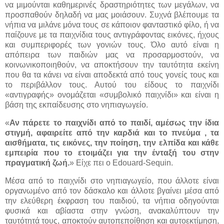
να μιμούνται καθημερινές δραστηριότητες των μεγάλων, να
προσπαθούν δηλαδή να μας μοιάσουν. Συχνά βλέπουμε τα
νήπια να μιλάνε μόνα τους σε κάποιον φανταστικό φίλο, ή να
παίζουνε με τα παιχνίδια τους αντιγράφοντας εικόνες, ήχους
και συμπεριφορές των γονιών τους. Όλο αυτό είναι η
απόπειρα των παιδιών μας να προσαρμοστούν, να
κοινωνικοποιηθούν, να αποκτήσουν την ταυτότητα εκείνη
που θα τα κάνει να είναι αποδεκτά από τους γονείς τους και
το περιβάλλον τους. Αυτού του είδους το παιχνίδι
«αντιγραφής» ονομάζεται «συμβολικό παιχνίδι» και είναι η
βάση της εκπαίδευσης στο νηπιαγωγείο.
«
Αν πάρετε το παιχνίδι από το παιδί, αμέσως την ίδια
στιγμή, αφαιρείτε από την καρδιά και το πνεύμα , τα
αισθήματα, τις εικόνες, την ποίηση, την ελπίδα και κάθε
εμπειρία που το ετοιμάζει για την ένταξή του στην
πραγματική ζωή.
» Είχε πει ο Edouard-Sequin.
Μέσα από το παιχνίδι στο νηπιαγωγείο, που άλλοτε είναι
οργανωμένο από τον δάσκαλο και άλλοτε βγαίνει μέσα από
την ελεύθερη έκφραση του παιδιού, τα νήπια οδηγούνται
φυσικά και αβίαστα στην γνώση, ανακαλύπτουν την
ταυτότητά τους, αποκτούν αυτοπεποίθηση και αυτοεκτίμηση,