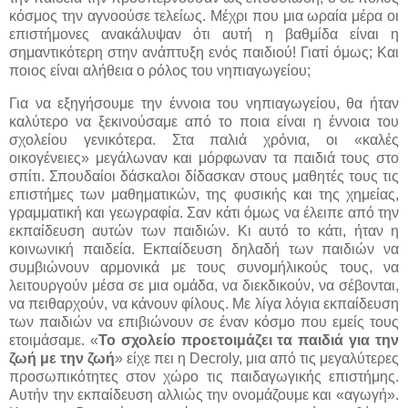
κόσμος την αγνοούσε τελείως. Μέχρι που μια ωραία μέρα οι
επιστήμονες ανακάλυψαν ότι αυτή η βαθμίδα είναι η
σημαντικότερη στην ανάπτυξη ενός παιδιού! Γιατί όμως; Και
ποιος είναι αλήθεια ο ρόλος του νηπιαγωγείου;
Για να εξηγήσουμε την έννοια του νηπιαγωγείου, θα ήταν
καλύτερο να ξεκινούσαμε από το ποια είναι η έννοια του
σχολείου γενικότερα. Στα παλιά χρόνια, οι «καλές
οικογένειες» μεγάλωναν και μόρφωναν τα παιδιά τους στο
σπίτι. Σπουδαίοι δάσκαλοι δίδασκαν στους μαθητές τους τις
επιστήμες των μαθηματικών, της φυσικής και της χημείας,
γραμματική και γεωγραφία. Σαν κάτι όμως να έλειπε από την
εκπαίδευση αυτών των παιδιών. Κι αυτό το κάτι, ήταν η
κοινωνική παιδεία. Εκπαίδευση δηλαδή των παιδιών να
συμβιώνουν αρμονικά με τους συνομήλικούς τους, να
λειτουργούν μέσα σε μια ομάδα, να διεκδικούν, να σέβονται,
να πειθαρχούν, να κάνουν φίλους. Με λίγα λόγια εκπαίδευση
των παιδιών να επιβιώνουν σε έναν κόσμο που εμείς τους
ετοιμάσαμε. «
Το σχολείο προετοιμάζει τα παιδιά για την
ζωή με την ζωή
» είχε πει η Decroly, μια από τις μεγαλύτερες
προσωπικότητες στον χώρο τις παιδαγωγικής επιστήμης.
Αυτήν την εκπαίδευση αλλιώς την ονομάζουμε και «αγωγή».