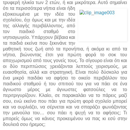
τρυφερή ηλικία των 2 ετών, ή και μικρότερα. Αυτό σημαίνει
ότι τα περισσότερα νήπια είναι ήδη
εξοικειωμένα με την ιδέα του
σχολείου, όχι όμως και με την ιδέα
της αλλαγής περιβάλλοντος, από
τον παιδικό σταθμό στο
νηπιαγωγείο. Υπάρχουν βέβαια και
τα παιδιά εκείνα που ξεκινάνε την
μαθητική τους ζωή από τα προνήπια, ή ακόμα κι από τα
νήπια, βιώνοντας έτσι για πρώτη φορά το σοκ του
αποχωρισμού από τους γονείς τους. Το σίγουρο είναι ότι και
οι δύο περιπτώσεις χρειάζονται λεπτούς χειρισμούς, με
ευαισθησία, αλλά και στρατηγική. Είναι πολύ δύσκολο για
ένα μικρό παιδάκι να αφήσει το οικείο περιβάλλον του
παιδικού σταθμού ή του σπιτιού του για να πάει σε ένα
άγνωστο μέρος με άγνωστες φατσούλες να το
περιτριγυρίζουν. Κλαίει, σε παρακαλάει να το πάρεις μαζί
σου, ενώ εκείνο που πάει για πρώτη φορά σχολείο μπορεί
και να ουρλιάζει, να σέρνεται και να σπαράζει φωνάζοντας
την μανούλα του… σου πάει η ψυχή να το αφήσεις; Τι
μπορείς όμως να κάνεις προκειμένου να πας κι εσύ στην
δουλειά σου ήρεμος;