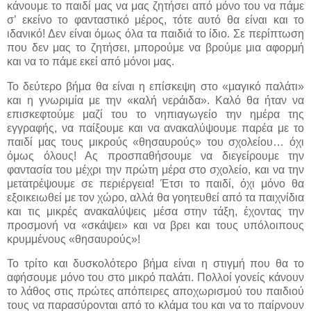
κάνουμε το παιδί μας να μας ζητήσει από μόνο του να πάμε
σ’ εκείνο το φανταστικό μέρος, τότε αυτό θα είναι και το
ιδανικό! Δεν είναι όμως όλα τα παιδιά το ίδιο. Σε περίπτωση
που δεν μας το ζητήσει, μπορούμε να βρούμε μια αφορμή
και να το πάμε εκεί από μόνοι μας.
Το δεύτερο βήμα θα είναι η επίσκεψη στο «μαγικό παλάτι»
και η γνωριμία με την «καλή νεράιδα». Καλό θα ήταν να
επισκεφτούμε μαζί του το νηπιαγωγείο την ημέρα της
εγγραφής, να παίξουμε και να ανακαλύψουμε παρέα με το
παιδί μας τους μικρούς «θησαυρούς» του σχολείου… όχι
όμως όλους! Ας προσπαθήσουμε να διεγείρουμε την
φαντασία του μέχρι την πρώτη μέρα στο σχολείο, και να την
μετατρέψουμε σε περιέργεια! Έτσι το παιδί, όχι μόνο θα
εξοικειωθεί με τον χώρο, αλλά θα γοητευθεί από τα παιχνίδια
και τις μικρές ανακαλύψεις μέσα στην τάξη, έχοντας την
προσμονή να «σκάψει» και να βρει και τους υπόλοιπους
κρυμμένους «θησαυρούς»!
Το τρίτο και δυσκολότερο βήμα είναι η στιγμή που θα το
αφήσουμε μόνο του στο μικρό παλάτι. Πολλοί γονείς κάνουν
το λάθος στις πρώτες απόπειρες αποχωρισμού του παιδιού
τους να παρασύρονται από το κλάμα του και να το παίρνουν