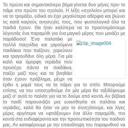
Το πρώτο και σημαντικότερο βήμα γίνεται δυο μήνες πριν το
πάμε στο πρώτο του σχολείο. Η λέξη «σχολείο» μπορεί και
να το τρομάξει, ειδικά αν έχει μεγαλύτερα αδέρφια και βιώνει
τις κατά καιρούς ανησυχίες τους, που φυσιολογικά όλα τα
παιδιά έχουν. Θα ήταν καλύτερα να το προετοιμάσουμε
λέγοντάς ένα παραμύθι για ένα μαγικό μέρος που μοιάζει με
παράδεισο! Ένα παλατάκι με
πολλά παιχνίδια και χαρούμενα
παιδάκια που παίζουν, χορεύουν
και τραγουδάνε όλη μέρα. Για μία
καλή και όμορφη νεράιδα που
προσέχει πάντα τα παιδάκια,
παίζει μαζί τους και τα βοηθάει
όταν έχουν πρόβλημα, μέχρι να
έρθει η μαμά τους να τα πάρει για το σπίτι. Μπορούμε
επίσης να του υποσχεθούμε ότι μία μέρα θα ταξιδέψουμε
μαζί σ’ αυτό το παλάτι για να το δούμε από κοντά. Αν βέβαια
το παιδί παρουσιάζει μια ευαισθησία σε παλάτια και
νεράιδες, καλό θα ήταν να μην το συνεχίσουμε, και λίγες
μέρες αργότερα να «φτιάξουμε» ένα άλλο παραμύθι, πιο
κοντά στα ενδιαφέροντα και την προσωπικότητα του παιδιού
μας. Αν καταφέρουμε με την επανάληψη του παραμυθιού να