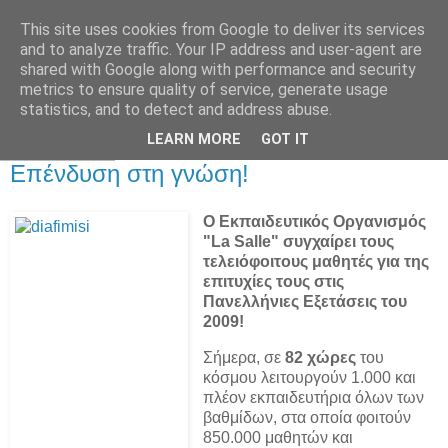
This site uses cookies from Google to deliver its services
Παιδικός Σταθμός-
and to analyze traffic. Your IP address and user-agent are
shared with Google along with performance and security
Νηπιαγωγείο "ΔΕΛΑΣΑΛ"
metrics to ensure quality of service, generate usage
statistics, and to detect and address abuse.
LEARN MORE
GOT IT
30 Σεπ 2009
Επένδυση στη γνώση!
O Εκπαιδευτικός Οργανισμός
"La Salle" συγχαίρει τους
τελειόφοιτους μαθητές για της
επιτυχίες τους στις
Πανελλήνιες Εξετάσεις του
2009!
Σήμερα, σε
82 χώρες
του
κόσμου λειτουργούν 1.000 και
πλέον εκπαιδευτήρια όλων των
βαθμίδων, στα οποία φοιτούν
850.000 μαθητών και