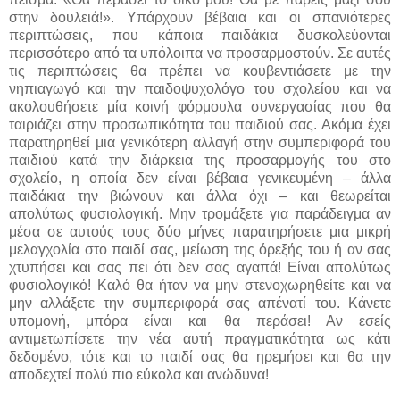
στην δουλειά!». Υπάρχουν βέβαια και οι σπανιότερες
περιπτώσεις, που κάποια παιδάκια δυσκολεύονται
περισσότερο από τα υπόλοιπα να προσαρμοστούν. Σε αυτές
τις περιπτώσεις θα πρέπει να κουβεντιάσετε με την
νηπιαγωγό και την παιδοψυχολόγο του σχολείου και να
ακολουθήσετε μία κοινή φόρμουλα συνεργασίας που θα
ταιριάζει στην προσωπικότητα του παιδιού σας. Ακόμα έχει
παρατηρηθεί μια γενικότερη αλλαγή στην συμπεριφορά του
παιδιού κατά την διάρκεια της προσαρμογής του στο
σχολείο, η οποία δεν είναι βέβαια γενικευμένη – άλλα
παιδάκια την βιώνουν και άλλα όχι – και θεωρείται
απολύτως φυσιολογική. Μην τρομάξετε για παράδειγμα αν
μέσα σε αυτούς τους δύο μήνες παρατηρήσετε μια μικρή
μελαγχολία στο παιδί σας, μείωση της όρεξής του ή αν σας
χτυπήσει και σας πει ότι δεν σας αγαπά! Είναι απολύτως
φυσιολογικό! Καλό θα ήταν να μην στενοχωρηθείτε και να
μην αλλάξετε την συμπεριφορά σας απένατί του. Κάνετε
υπομονή, μπόρα είναι και θα περάσει! Αν εσείς
αντιμετωπίσετε την νέα αυτή πραγματικότητα ως κάτι
δεδομένο, τότε και το παιδί σας θα ηρεμήσει και θα την
αποδεχτεί πολύ πιο εύκολα και ανώδυνα!