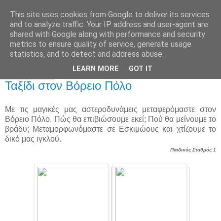
This site uses cookies from Google to deliver its services
Παιδικός Σταθμός-
and to analyze traffic. Your IP address and user-agent are
shared with Google along with performance and security
Νηπιαγωγείο "ΔΕΛΑΣΑΛ"
metrics to ensure quality of service, generate usage
statistics, and to detect and address abuse.
LEARN MORE
GOT IT
30 Ιαν 2020
Ταξίδι στον Βόρειο Πόλο
Με τις μαγικές μας αστεροδυνάμεις μεταφερόμαστε στον
Βόρειο Πόλο. Πώς θα επιβιώσουμε εκεί; Πού θα μείνουμε το
βράδυ; Μεταμορφωνόμαστε σε Εσκιμώους και χτίζουμε το
δικό μας ιγκλού.
Παιδικός Σταθμός 1