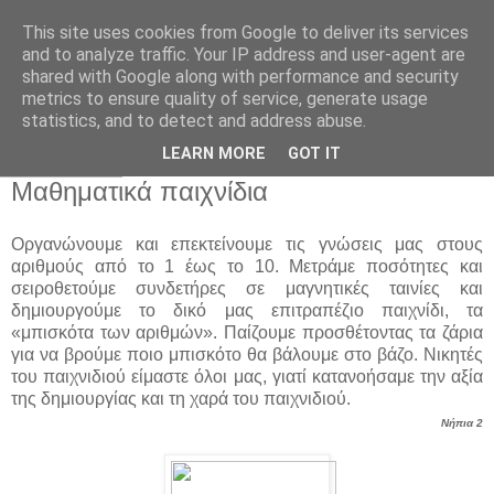
This site uses cookies from Google to deliver its services
Παιδικός Σταθμός-
and to analyze traffic. Your IP address and user-agent are
shared with Google along with performance and security
Νηπιαγωγείο "ΔΕΛΑΣΑΛ"
metrics to ensure quality of service, generate usage
statistics, and to detect and address abuse.
LEARN MORE
GOT IT
28 Ιαν 2020
Μαθηματικά παιχνίδια
Οργανώνουμε και επεκτείνουμε τις γνώσεις μας στους
αριθμούς από το 1 έως το 10. Μετράμε ποσότητες και
σειροθετούμε συνδετήρες σε μαγνητικές ταινίες και
δημιουργούμε το δικό μας επιτραπέζιο παιχνίδι, τα
«μπισκότα των αριθμών». Παίζουμε προσθέτοντας τα ζάρια
για να βρούμε ποιo μπισκότο θα βάλουμε στο βάζο. Νικητές
του παιχνιδιού είμαστε όλοι μας, γιατί κατανοήσαμε την αξία
της δημιουργίας και τη χαρά του παιχνιδιού.
Νήπια 2