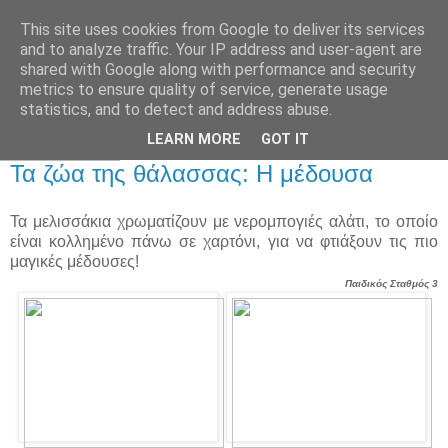
This site uses cookies from Google to deliver its services
Παιδικός Σταθμός-
and to analyze traffic. Your IP address and user-agent are
shared with Google along with performance and security
Νηπιαγωγείο "ΔΕΛΑΣΑΛ"
metrics to ensure quality of service, generate usage
statistics, and to detect and address abuse.
LEARN MORE
GOT IT
29 Ιουν 2016
Τα ζώα της θάλασσας: Η μέδουσα
Τα μελισσάκια χρωματίζουν με νερομπογιές αλάτι, το οποίο
είναι κολλημένο πάνω σε χαρτόνι, για να φτιάξουν τις πιο
μαγικές μέδουσες!
Παιδικός Σταθμός 3