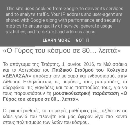
This site uses cookies from Google to deliver its services
Παιδικός Σταθμός-
and to analyze traffic. Your IP address and user-agent are
shared with Google along with performance and security
Νηπιαγωγείο "ΔΕΛΑΣΑΛ"
metrics to ensure quality of service, generate usage
statistics, and to detect and address abuse.
LEARN MORE
GOT IT
15 Ιουν 2016
«Ο Γύρος του κόσμου σε 80… λεπτά»
Το απόγευμα της Τετάρτης, 1 Ιουνίου 2016, τα Μελισσάκια
και τα Αστεράκια του
Παιδικού Σταθμού του Κολεγίου
«ΔΕΛΑΣΑΛ»
υποδέχτηκαν με χαρά και ενθουσιασμό, στην
Αίθουσα Εκδηλώσεων, τις μαμάδες, τους μπαμπάδες, τα
αδερφάκια, τις γιαγιάδες και τους παππούδες τους, για να
τους παρουσιάσουν τη
μουσικοθεατρική παράσταση «Ο
Γύρος του κόσμου σε 80… λεπτά»
.
Οι μικροί μαθητές και οι μικρές μαθήτριες μάς ταξίδεψαν σε
κάθε γωνιά του πλανήτη και μας έφεραν λίγο πιο κοντά
στους πολιτισμούς των λαών του κόσμου.