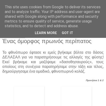
This site uses cookies from Google to deliver its services
Παιδικός Σταθμός-
and to analyze traffic. Your IP address and user-agent are
shared with Google along with performance and security
Νηπιαγωγείο "ΔΕΛΑΣΑΛ"
metrics to ensure quality of service, generate usage
statistics, and to detect and address abuse.
LEARN MORE
GOT IT
6 Οκτ 2015
Ένας όμορφος πρωινός περίπατος
Το φθινόπωρο έφτασε κι εμείς βγήκαμε βόλτα στο δάσος
ΔΕΛΑΣΑΛ για να παρατηρήσουμε τις αλλαγές της φύσης!
Εκεί βρήκαμε και μαζέψαμε «δασοθησαυρούς», τους
οποίους στη συνέχεια παρατηρήσαμε στην τάξη και τέλος,
δημιούργησαμε ένα ομαδικό, φθινοπωρινό κολάζ.
Προνήπια 1 & 2