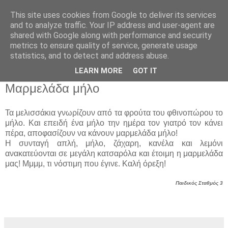
This site uses cookies from Google to deliver its services
Παιδικός Σταθμός-
and to analyze traffic. Your IP address and user-agent are
shared with Google along with performance and security
Νηπιαγωγείο "ΔΕΛΑΣΑΛ"
metrics to ensure quality of service, generate usage
statistics, and to detect and address abuse.
LEARN MORE
GOT IT
29 Οκτ 2015
Μαρμελάδα μήλο
Τα μελισσάκια γνωρίζουν από τα φρούτα του φθινοπώρου το
μήλο. Και επειδή ένα μήλο την ημέρα τον γιατρό τον κάνει
πέρα, αποφασίζουν να κάνουν μαρμελάδα μήλο!
Η συνταγή απλή, μήλο, ζάχαρη, κανέλα και λεμόνι
ανακατεύονται σε μεγάλη κατσαρόλα και έτοιμη η μαρμελάδα
μας! Μμμμ, τι νόστιμη που έγινε. Καλή όρεξη!
Παιδικός Σταθμός 3