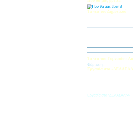
Που θα μας βρείτε!
Τα νέα του Δημοτικού
Οι μαθητές μας στον Διεθν
Πληροφορικής Bebras 202
Δράση ΟΠΕ: “Ο Κήπος του 
Η Δ΄ Τάξη στη θεατρική π
στον Πινόκιο”
Όμιλος Αρχιτεκτονικής Α΄-Β
Καλλιεργούμε αξίες, φυτεύο
Τα νέα του Γυμνασίου-Λυ
Φόρτωση...
Εργασία στο «ΔΕΛΑΣΑ
Εάν επιθυμείτε να εργαστείτε
«ΔΕΛΑΣΑΛ», μπορείτε να σ
την αίτηση που θα βρείτε σ
σύνδεσμο
Εργασία στο "ΔΕΛΑΣΑΛ"->