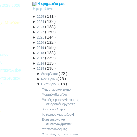
ιά 2025-2026 -
Ημερολόγιο
(
141
)
►
2025
(
182
)
►
2024
χ. Μονάδας
(
188
)
►
2023
(
150
)
►
2022
(
144
)
►
2021
(
122
)
►
2020
(
159
)
►
2019
(
183
)
►
2018
εγίου
(
239
)
►
2017
ου
(
225
)
►
2016
(
238
)
▼
2015
Νηπιαγωγείου
(
22
)
►
Δεκεμβρίου
κπαιδευτικός
(
28
)
►
Νοεμβρίου
ού
(
18
)
▼
Οκτωβρίου
Φθινοπωρινό τοπίο
Μαρμελάδα μήλο
Μικρές προσεγγίσεις στις
γεωργικές εργασίες
Βαρύ και ελαφρύ
5
Τα ζωάκια γιορτάζουν!
Είναι εύκολο να
ιακοπών -
συνεργαζόμαστε;
Μπαλονοδρομίες
Ο Σύλλογος Γονέων και