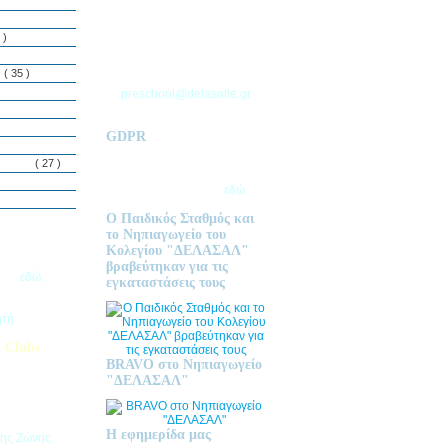
ΘΕΣΣΑΛΟΝΙΚΗΣ
Τ.Θ. 06 – 57010
 )
ΑΣΒΕΣΤΟΧΩΡΙ
ΤΗΛ: 2310 633 333
ς
( 35 )
preschool@delasalle.gr
GDPR
Πολιτική επεξεργασίας
δεμόνων
( 27 )
προσωπικών δεδομένων | Για
περισσότερα πατήστε
εδώ
Ο Παιδικός Σταθμός και
το Νηπιαγωγείο του
Κολεγίου "ΔΕΛΑΣΑΛ"
ις Εγγραφές
βραβεύτηκαν για τις
2026
εδώ.
εγκαταστάσεις τους
ητή
 Clubs
BRAVO στο Νηπιαγωγείο
προσφέρει
"ΔΕΛΑΣΑΛ"
στηριοτήτων,
θεί στα
εριβαλλοντικά
Η εφημερίδα μας
της Ζώνης