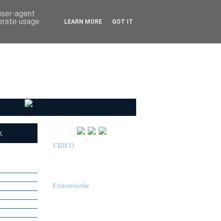
 user-agent
nerate usage
LEARN MORE
GOT IT
ις
(RSS)
VIDEO
Παρουσίαση Κολεγίου
"ΔΕΛΑΣΑΛ"
Επικοινωνία
ΙΔΙΩΤΙΚΟ ΝΗΠΙΑΓΩΓΕΙΟ
« Δ Ε Λ Α Σ Α Λ »
ΠΕΥΚΑ (ΡΕΤΖΙΚΙ)