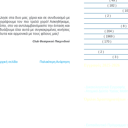
Εθελοντισμός
( 49 )
Εκδηλώσεις
( 182 )
Εργαστήρια Δεξιοτήτων
( 10
Εφημερίδα
( 2 )
λησε στα δυο μας χέρια και σε συνδυασμό με
Λασαλιανές Ημέρες Ειρήνη
χορέψουμε τον πιο τρελό χορό! Ασκηθήκαμε,
τρόπο, στο να αντιλαμβανόμαστε την ένταση και
Πρόγραμμα Σπουδών
( 8 )
δυάζουμε όλα αυτά με συγκεκριμένες κινήσεις
Στην αυλή
( 204 )
λυτα και αρμονικά με τους φίλους μας!
Στην τάξη
( 1969 )
Club Θεατρικού Παιχνιδιού
Στο Club
( 170 )
Σύλλογος Γονέων και Κη
Υλικά
( 2 )
Vacances d’ été
( 3 )
ρχική σελίδα
Παλαιότερη Ανάρτηση
Εγγραφές 2025-2026
Διαβάστε περισσότερα για τ
του Σχολικού Έτους 2025-
- Δικαιολογητικά Εγγραφής
- Ατομικό Δελτίο Υγείας Μαθ
Όμιλοι Δραστηριοτήτων -
Η «Ζώνη Δραστηριοτήτων» 
στους μαθητές ποικιλία δρα
προσπαθώντας να ανταποκρι
αθλητικά, καλλιτεχνικά και π
τους ενδιαφέροντα.
- Εκπαιδευτικό Πρόγραμμα 