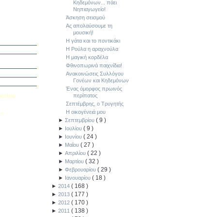
Κηδεμόνων... πάει
Νηπιαγωγείο!
Άσκηση σεισμού
Ας απολαύσουμε τη
μουσική!
ή Διαγωνισμό
5
Η γάτα και το ποντικάκι
Η Ρούλα η αραχνούλα
Εαυτού μου”
Η μαγική κορδέλα
αράσταση “Όπως
Φθινοπωρινά παιχνίδια!
΄ Δημοτικού
Ανακοινώσεις Συλλόγου
Γονέων και Κηδεμόνων
υμε το μέλλον
Ένας όμορφος πρωινός
κείου
περίπατος
Σεπτέμβρης, ο Τρυγητής
Λ»
Η οικογένειά μου
(
9
)
►
Σεπτεμβρίου
 στο Κολέγιο
(
9
)
►
Ιουλίου
υμπληρώσετε
τον παρακάτω
(
24
)
►
Ιουνίου
(
27
)
►
Μαΐου
(
22
)
►
Απριλίου
(
32
)
►
Μαρτίου
(
29
)
►
Φεβρουαρίου
(
18
)
►
Ιανουαρίου
(
168
)
►
2014
(
177
)
►
2013
(
170
)
►
2012
(
138
)
►
2011