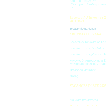
Δραστηριοτήτων ->>
- Υλικά για τη Σχολική Χρον
>>
Εσωτερική Αξιολόγηση Σ
2022-2023
Εσωτερική Αξιολόγηση
ΧΡΗΣΙΜΑ ΕΓΓΡΑΦΑ
Εσωτερικός Κανονισμός Κολ
Εκπαιδευτικό Σχέδιο Κολεγί
Εκπαιδευτικός Σχεδιασμός 
Κανονισμός Λειτουργίας & Ε
Σχεδιασμός Παιδικού Σταθμ
Μεταφορά Μαθητών
Στολές
VACANCES D’ ÉTÉ 202
Πρόγραμμα Καλοκαιρινών Δ
"Vacances d' été"
Διαβάστε περισσότερα