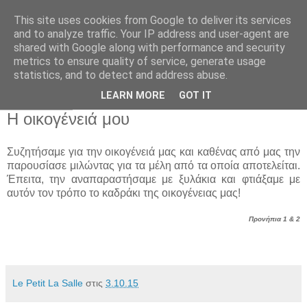
This site uses cookies from Google to deliver its services
Παιδικός Σταθμός-
and to analyze traffic. Your IP address and user-agent are
shared with Google along with performance and security
Νηπιαγωγείο "ΔΕΛΑΣΑΛ"
metrics to ensure quality of service, generate usage
statistics, and to detect and address abuse.
LEARN MORE
GOT IT
3 Οκτ 2015
Η οικογένειά μου
Συζητήσαμε για την οικογένειά μας και καθένας από μας την
παρουσίασε μιλώντας για τα μέλη από τα οποία αποτελείται.
Έπειτα, την αναπαραστήσαμε με ξυλάκια και φτιάξαμε με
αυτόν τον τρόπο το καδράκι της οικογένειας μας!
Προνήπια 1 & 2
Le Petit La Salle
στις
3.10.15