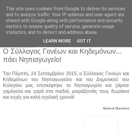
This site uses cookies from Google to deliver its services
Παιδικός Σταθμός-
and to analyze traffic. Your IP address and user-agent are
shared with Google along with performance and security
Νηπιαγωγείο "ΔΕΛΑΣΑΛ"
metrics to ensure quality of service, generate usage
statistics, and to detect and address abuse.
LEARN MORE
GOT IT
19 Οκτ 2015
Ο Σύλλογος Γονέων και Κηδεμόνων...
πάει Νηπιαγωγείο!
Την Πέμπτη, 24 Σεπτεμβρίου 2015, ο Σύλλογος Γονέων και
Κηδεμόνων του Νηπιαγωγείου και του Δημοτικού του
Κολεγίου μας επισκέφτηκε το Νηπιαγωγείο και χάρισε
χαμόγελα και χαρά στα παιδιά, μοιράζοντάς τους δωράκια
και ευχές για καλή σχολική χρονιά!
Νήπια & Προνήπια