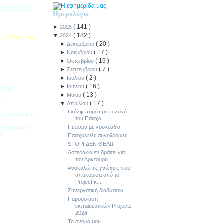
ιά 2025-2026 -
Ημερολόγιο
(
141
)
►
2025
(
182
)
▼
2024
χ. Μονάδας
(
20
)
►
Δεκεμβρίου
(
17
)
►
Νοεμβρίου
(
19
)
►
Οκτωβρίου
(
7
)
►
Σεπτεμβρίου
(
2
)
►
Ιουλίου
(
16
)
►
Ιουνίου
εγίου
(
13
)
►
Μαΐου
ου
(
17
)
▼
Απριλίου
Γκόλφ παρέα με το λαγό
Νηπιαγωγείου
του Πάσχα
κπαιδευτικός
Πείραμα με λουλούδια
ού
Πασχαλινές αυγοδρομίες
STOP! ΔΕΝ ΘΕΛΩ!
Αστεράκια εν δράσει για
τον Αρκτούρο
Ανακαλώ τις γνώσεις που
αποκόμισα από το
5
Project κ...
Συνεργατική διαδικασία
ιακοπών -
Παρουσίαση
εκπαιδευτικών Projects
2024
Το όνομά μου