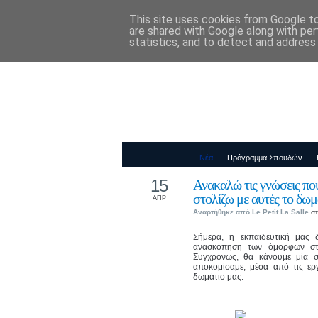
This site uses cookies from Google to 
Παιδικός Σταθ
are shared with Google along with per
statistics, and to detect and address
Νέα
Πρόγραμμα Σπουδών
15
Ανακαλώ τις γνώσεις που
στολίζω με αυτές το δωμ
ΑΠΡ
Αναρτήθηκε από
Le Petit La Salle
στ
Σήμερα, η εκπαιδευτική μας 
ανασκόπηση των όμορφων στι
Συγχρόνως, θα κάνουμε μία 
αποκομίσαμε, μέσα από τις ερ
δωμάτιο μας.