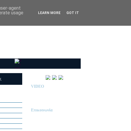
 user-agent
nerate usage
LEARN MORE
GOT IT
ις
(RSS)
VIDEO
Παρουσίαση Κολεγίου
"ΔΕΛΑΣΑΛ"
Επικοινωνία
ΙΔΙΩΤΙΚΟ ΝΗΠΙΑΓΩΓΕΙΟ
« Δ Ε Λ Α Σ Α Λ »
ΠΕΥΚΑ (ΡΕΤΖΙΚΙ)