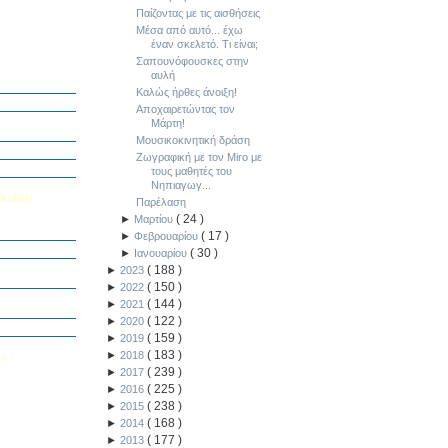
Παίζοντας με τις αισθήσεις
Μέσα από αυτό... έχω
έναν σκελετό. Τι είναι;
Σαπουνόφουσκες στην
ή Διαγωνισμό
αυλή
5
Καλώς ήρθες άνοιξη!
Εαυτού μου”
Αποχαιρετώντας τον
αράσταση “Όπως
Μάρτη!
Μουσικοκινητική δράση
΄ Δημοτικού
Ζωγραφική με τον Miro με
υμε το μέλλον
τους μαθητές του
Νηπιαγωγ...
κείου
Παρέλαση
(
24
)
►
Μαρτίου
σείο…
(
17
)
►
Φεβρουαρίου
(
30
)
►
Ιανουαρίου
Καινοτομίας -
(
188
)
►
2023
ο Πολυτεχνείο
(
150
)
►
2022
ς και των
(
144
)
►
2021
τοριογραφώ!»
(
122
)
►
2020
λικού Τμήματος
(
159
)
►
2019
(
183
)
Λ»
►
2018
(
239
)
►
2017
 στο Κολέγιο
(
225
)
►
2016
υμπληρώσετε
τον παρακάτω
(
238
)
►
2015
(
168
)
►
2014
(
177
)
►
2013