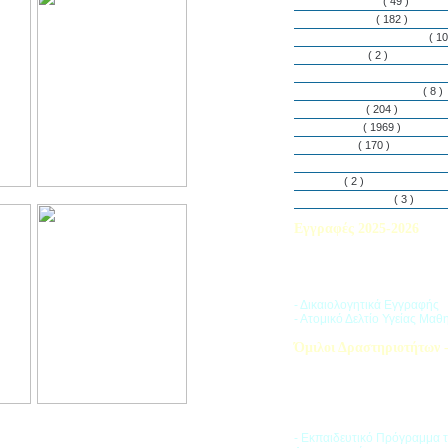
Εθελοντισμός
( 49 )
Εκδηλώσεις
( 182 )
Εργαστήρια Δεξιοτήτων
( 10
Εφημερίδα
( 2 )
Λασαλιανές Ημέρες Ειρήνη
Πρόγραμμα Σπουδών
( 8 )
Στην αυλή
( 204 )
Στην τάξη
( 1969 )
Στο Club
( 170 )
Σύλλογος Γονέων και Κη
Υλικά
( 2 )
Vacances d’ été
( 3 )
Εγγραφές 2025-2026
Διαβάστε περισσότερα για τ
του Σχολικού Έτους 2025-
- Δικαιολογητικά Εγγραφής
- Ατομικό Δελτίο Υγείας Μαθ
Όμιλοι Δραστηριοτήτων -
Η «Ζώνη Δραστηριοτήτων» 
στους μαθητές ποικιλία δρα
προσπαθώντας να ανταποκρι
αθλητικά, καλλιτεχνικά και π
τους ενδιαφέροντα.
- Εκπαιδευτικό Πρόγραμμα 