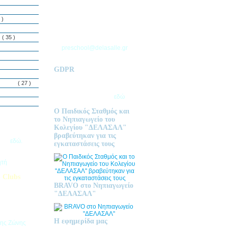
ΘΕΣΣΑΛΟΝΙΚΗΣ
Τ.Θ. 06 – 57010
 )
ΑΣΒΕΣΤΟΧΩΡΙ
ΤΗΛ: 2310 633 333
ς
( 35 )
preschool@delasalle.gr
GDPR
Πολιτική επεξεργασίας
δεμόνων
( 27 )
προσωπικών δεδομένων | Για
περισσότερα πατήστε
εδώ
Ο Παιδικός Σταθμός και
το Νηπιαγωγείο του
Κολεγίου "ΔΕΛΑΣΑΛ"
ις Εγγραφές
βραβεύτηκαν για τις
2026
εδώ.
εγκαταστάσεις τους
ητή
 Clubs
BRAVO στο Νηπιαγωγείο
προσφέρει
"ΔΕΛΑΣΑΛ"
στηριοτήτων,
θεί στα
εριβαλλοντικά
Η εφημερίδα μας
της Ζώνης