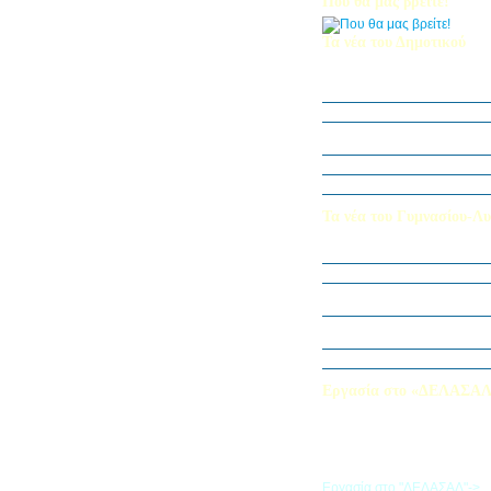
Που θα μας βρείτε!
Τα νέα του Δημοτικού
Οι μαθητές μας στον Διεθν
Πληροφορικής Bebras 202
Δράση ΟΠΕ: “Ο Κήπος του 
Η Δ΄ Τάξη στη θεατρική π
στον Πινόκιο”
Όμιλος Αρχιτεκτονικής Α΄-Β
Καλλιεργούμε αξίες, φυτεύο
Τα νέα του Γυμνασίου-Λυ
Παίζοντας θέατρο στο Μου
«Φύλακες της Φύσης»
Εξερευνούμε τον Κόσμο της 
Εκπαιδευτική Επίσκεψη στ
«Στα μονοπάτια της Ιστορία
λέξεων… ετυμοπλαθομυθισ
Χαιρετισμός Υπεύθυνης Αγγ
Εργασία στο «ΔΕΛΑΣΑ
Εάν επιθυμείτε να εργαστείτε
«ΔΕΛΑΣΑΛ», μπορείτε να σ
την αίτηση που θα βρείτε σ
σύνδεσμο
Εργασία στο "ΔΕΛΑΣΑΛ"->