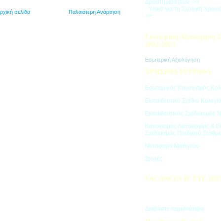
Δραστηριοτήτων ->>
- Υλικά για τη Σχολική Χρον
ρχική σελίδα
Παλαιότερη Ανάρτηση
>>
Εσωτερική Αξιολόγηση Σ
2022-2023
Εσωτερική Αξιολόγηση
ΧΡΗΣΙΜΑ ΕΓΓΡΑΦΑ
Εσωτερικός Κανονισμός Κολ
Εκπαιδευτικό Σχέδιο Κολεγί
Εκπαιδευτικός Σχεδιασμός 
Κανονισμός Λειτουργίας & Ε
Σχεδιασμός Παιδικού Σταθμ
Μεταφορά Μαθητών
Στολές
VACANCES D’ ÉTÉ 202
Πρόγραμμα Καλοκαιρινών Δ
"Vacances d' été"
Διαβάστε περισσότερα