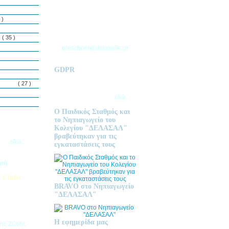
ΘΕΣΣΑΛΟΝΙΚΗΣ
Τ.Θ. 06 – 57010
 )
ΑΣΒΕΣΤΟΧΩΡΙ
ΤΗΛ: 2310 633 333
ς
( 35 )
preschool@delasalle.gr
GDPR
Πολιτική επεξεργασίας
δεμόνων
( 27 )
προσωπικών δεδομένων | Για
περισσότερα πατήστε
εδώ
Ο Παιδικός Σταθμός και
το Νηπιαγωγείο του
Κολεγίου "ΔΕΛΑΣΑΛ"
ις Εγγραφές
βραβεύτηκαν για τις
2026
εδώ.
εγκαταστάσεις τους
ητή
 Clubs
BRAVO στο Νηπιαγωγείο
προσφέρει
"ΔΕΛΑΣΑΛ"
στηριοτήτων,
θεί στα
εριβαλλοντικά
Η εφημερίδα μας
της Ζώνης