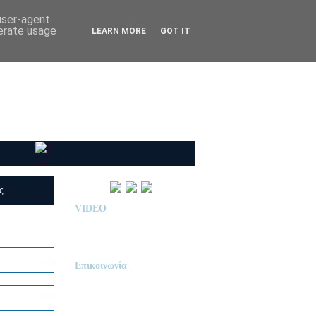
 user-agent
nerate usage
LEARN MORE
GOT IT
ις
(RSS)
VIDEO
Παρουσίαση Κολεγίου
"ΔΕΛΑΣΑΛ"
Επικοινωνία
ΙΔΙΩΤΙΚΟ ΝΗΠΙΑΓΩΓΕΙΟ
« Δ Ε Λ Α Σ Α Λ »
ΠΕΥΚΑ (ΡΕΤΖΙΚΙ)