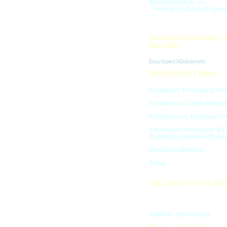
Δραστηριοτήτων ->>
- Υλικά για τη Σχολική Χρον
>>
Εσωτερική Αξιολόγηση Σ
2022-2023
Εσωτερική Αξιολόγηση
ΧΡΗΣΙΜΑ ΕΓΓΡΑΦΑ
Εσωτερικός Κανονισμός Κολ
Εκπαιδευτικό Σχέδιο Κολεγί
Εκπαιδευτικός Σχεδιασμός 
Κανονισμός Λειτουργίας & Ε
Σχεδιασμός Παιδικού Σταθμ
Μεταφορά Μαθητών
Στολές
VACANCES D’ ÉTÉ 202
Πρόγραμμα Καλοκαιρινών Δ
"Vacances d' été"
Διαβάστε περισσότερα