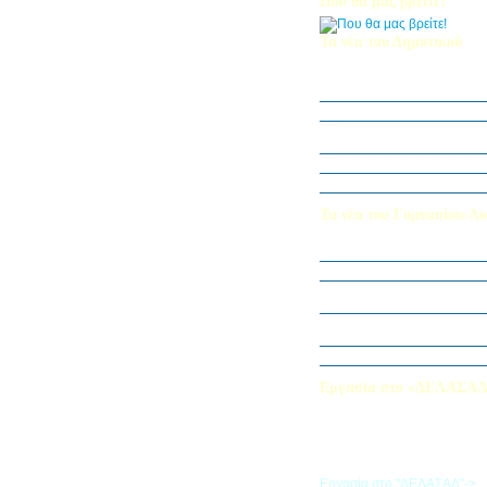
Που θα μας βρείτε!
Τα νέα του Δημοτικού
Οι μαθητές μας στον Διεθν
Πληροφορικής Bebras 202
Δράση ΟΠΕ: “Ο Κήπος του 
Η Δ΄ Τάξη στη θεατρική π
στον Πινόκιο”
Όμιλος Αρχιτεκτονικής Α΄-Β
Καλλιεργούμε αξίες, φυτεύο
Τα νέα του Γυμνασίου-Λυ
Παίζοντας θέατρο στο Μου
«Φύλακες της Φύσης»
Εξερευνούμε τον Κόσμο της 
Εκπαιδευτική Επίσκεψη στ
«Στα μονοπάτια της Ιστορία
λέξεων… ετυμοπλαθομυθισ
Χαιρετισμός Υπεύθυνης Αγγ
Εργασία στο «ΔΕΛΑΣΑ
Εάν επιθυμείτε να εργαστείτε
«ΔΕΛΑΣΑΛ», μπορείτε να σ
την αίτηση που θα βρείτε σ
σύνδεσμο
Εργασία στο "ΔΕΛΑΣΑΛ"->