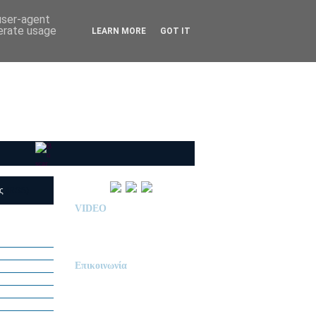
 user-agent
nerate usage
LEARN MORE
GOT IT
ις
(RSS)
VIDEO
Παρουσίαση Κολεγίου
"ΔΕΛΑΣΑΛ"
Επικοινωνία
ΙΔΙΩΤΙΚΟ ΝΗΠΙΑΓΩΓΕΙΟ
« Δ Ε Λ Α Σ Α Λ »
ΠΕΥΚΑ (ΡΕΤΖΙΚΙ)