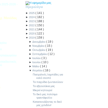
ιά 2025-2026 -
Ημερολόγιο
(
141
)
►
2025
(
182
)
►
2024
χ. Μονάδας
(
188
)
►
2023
(
150
)
►
2022
(
144
)
►
2021
(
122
)
►
2020
(
159
)
▼
2019
(
19
)
►
Δεκεμβρίου
εγίου
(
15
)
►
Νοεμβρίου
ου
(
19
)
►
Οκτωβρίου
(
12
)
►
Σεπτεμβρίου
Νηπιαγωγείου
(
3
)
►
Ιουλίου
κπαιδευτικός
(
10
)
►
Ιουνίου
ού
(
14
)
►
Μαΐου
(
16
)
▼
Απριλίου
Πασχαλινές λαμπάδες για
καλό σκοπό
Τα παιχνίδια ζωντανεύουν
Τα αβγουλάκια μας
5
Μικροί κηπουροί
Το δικό μας πολύτιμο
ιακοπών -
τριαντάφυλλο
Κατασκευάζοντας το δικό
μας χελιδόνι!