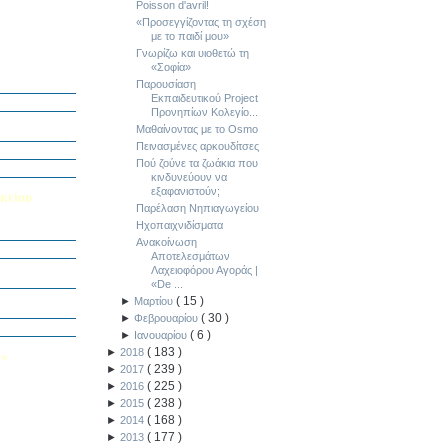
Poisson d'avril!
«Προσεγγίζοντας τη σχέση
με το παιδί μου»
Γνωρίζω και υιοθετώ τη
«Σοφία»
ή Διαγωνισμό
5
Παρουσίαση
Εκπαιδευτικού Project
Εαυτού μου”
Προνηπίων Κολεγίο...
αράσταση “Όπως
Μαθαίνοντας με το Osmo
Πεινασμένες αρκουδίτσες
΄ Δημοτικού
Πού ζούνε τα ζωάκια που
υμε το μέλλον
κινδυνεύουν να
εξαφανιστούν;
κείου
Παρέλαση Νηπιαγωγείου
Ηχοπαιχνιδίσματα
σείο…
Ανακοίνωση
Αποτελεσμάτων
Καινοτομίας -
Λαχειοφόρου Αγοράς |
ο Πολυτεχνείο
«De ...
ς και των
(
15
)
►
Μαρτίου
τοριογραφώ!»
(
30
)
►
Φεβρουαρίου
λικού Τμήματος
(
6
)
►
Ιανουαρίου
(
183
)
►
2018
Λ»
(
239
)
►
2017
 στο Κολέγιο
(
225
)
►
2016
υμπληρώσετε
(
238
)
►
2015
τον παρακάτω
(
168
)
►
2014
(
177
)
►
2013