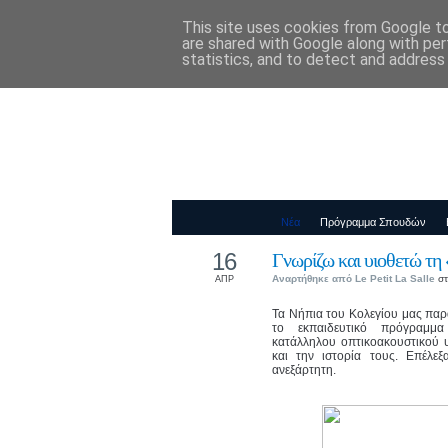
This site uses cookies from Google to 
Παιδικός Σταθ
are shared with Google along with per
statistics, and to detect and address
Νέα
Πρόγραμμα Σπουδών
16
Γνωρίζω και υιοθετώ τη
Αναρτήθηκε από
Le Petit La Salle
στ
ΑΠΡ
Τα Νήπια του Κολεγίου μας πα
το εκπαιδευτικό πρόγραμμ
κατάλληλου οπτικοακουστικού υ
και την ιστορία τους. Επέλε
ανεξάρτητη.