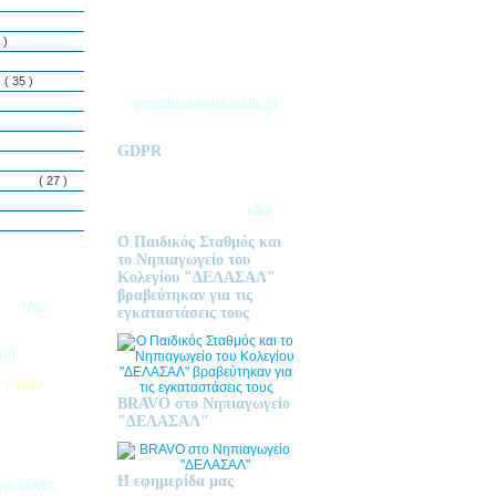
ΘΕΣΣΑΛΟΝΙΚΗΣ
Τ.Θ. 06 – 57010
 )
ΑΣΒΕΣΤΟΧΩΡΙ
ΤΗΛ: 2310 633 333
ς
( 35 )
preschool@delasalle.gr
GDPR
Πολιτική επεξεργασίας
δεμόνων
( 27 )
προσωπικών δεδομένων | Για
περισσότερα πατήστε
εδώ
Ο Παιδικός Σταθμός και
το Νηπιαγωγείο του
Κολεγίου "ΔΕΛΑΣΑΛ"
ις Εγγραφές
βραβεύτηκαν για τις
2026
εδώ.
εγκαταστάσεις τους
ητή
 Clubs
BRAVO στο Νηπιαγωγείο
προσφέρει
"ΔΕΛΑΣΑΛ"
στηριοτήτων,
θεί στα
εριβαλλοντικά
Η εφημερίδα μας
της Ζώνης