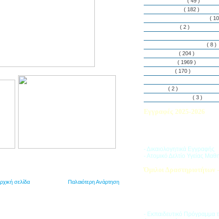
Εθελοντισμός
( 49 )
Εκδηλώσεις
( 182 )
Εργαστήρια Δεξιοτήτων
( 10
Εφημερίδα
( 2 )
Λασαλιανές Ημέρες Ειρήνη
Πρόγραμμα Σπουδών
( 8 )
Στην αυλή
( 204 )
Στην τάξη
( 1969 )
Στο Club
( 170 )
Σύλλογος Γονέων και Κη
Υλικά
( 2 )
Vacances d’ été
( 3 )
Εγγραφές 2025-2026
Διαβάστε περισσότερα για τ
του Σχολικού Έτους 2025-
- Δικαιολογητικά Εγγραφής
- Ατομικό Δελτίο Υγείας Μαθ
Όμιλοι Δραστηριοτήτων -
Η «Ζώνη Δραστηριοτήτων» 
ρχική σελίδα
Παλαιότερη Ανάρτηση
στους μαθητές ποικιλία δρα
προσπαθώντας να ανταποκρι
αθλητικά, καλλιτεχνικά και π
τους ενδιαφέροντα.
- Εκπαιδευτικό Πρόγραμμα 