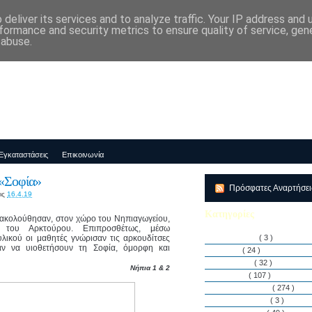
deliver its services and to analyze traffic. Your IP address and
μός-Νηπιαγωγείο "ΔΕΛΑΣΑΛ"
formance and security metrics to ensure quality of service, ge
 abuse.
Εγκαταστάσεις
Επικοινωνία
 «Σοφία»
Πρόσφατες Αναρτήσε
ις
16.4.19
Κατηγορίες
ρακολούθησαν, στον χώρο του Νηπιαγωγείου,
α του Αρκτούρου. Επιπροσθέτως, μέσω
λικού οι μαθητές γνώρισαν τις αρκουδίτσες
Αθλητισμός
( 3 )
ξαν να υιοθετήσουν τη Σοφία, όμορφη και
Άρθρα
( 24 )
Διακρίσεις
( 32 )
Νήπια 1 & 2
Διάφορα
( 107 )
Δραστηριότητες
( 274 )
Εγκαταστάσεις
( 3 )