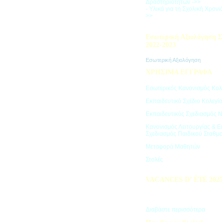
Δραστηριοτήτων ->>
- Υλικά για τη Σχολική Χρον
>>
Εσωτερική Αξιολόγηση Σ
2022-2023
Εσωτερική Αξιολόγηση
ΧΡΗΣΙΜΑ ΕΓΓΡΑΦΑ
Εσωτερικός Κανονισμός Κολ
Εκπαιδευτικό Σχέδιο Κολεγί
Εκπαιδευτικός Σχεδιασμός 
Κανονισμός Λειτουργίας & Ε
Σχεδιασμός Παιδικού Σταθμ
Μεταφορά Μαθητών
Στολές
VACANCES D’ ÉTÉ 202
Πρόγραμμα Καλοκαιρινών Δ
"Vacances d' été"
Διαβάστε περισσότερα