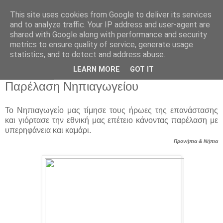
This site uses cookies from Google to deliver its services
Παιδικός Σταθμός-
and to analyze traffic. Your IP address and user-agent are
shared with Google along with performance and security
Νηπιαγωγείο "ΔΕΛΑΣΑΛ"
metrics to ensure quality of service, generate usage
statistics, and to detect and address abuse.
LEARN MORE
GOT IT
4 Απρ 2019
Παρέλαση Νηπιαγωγείου
Το Νηπιαγωγείο μας τίμησε τους ήρωες της επανάστασης
και γιόρτασε την εθνική μας επέτειο κάνοντας παρέλαση με
υπερηφάνεια και καμάρι.
Προνήπια & Νήπια