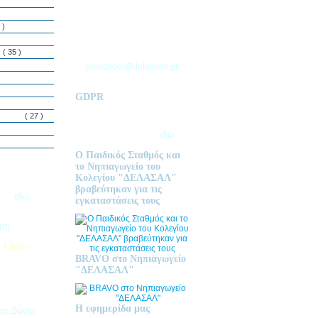
ΘΕΣΣΑΛΟΝΙΚΗΣ
Τ.Θ. 06 – 57010
 )
ΑΣΒΕΣΤΟΧΩΡΙ
ΤΗΛ: 2310 633 333
ς
( 35 )
preschool@delasalle.gr
GDPR
Πολιτική επεξεργασίας
δεμόνων
( 27 )
προσωπικών δεδομένων | Για
περισσότερα πατήστε
εδώ
Ο Παιδικός Σταθμός και
το Νηπιαγωγείο του
Κολεγίου "ΔΕΛΑΣΑΛ"
ις Εγγραφές
βραβεύτηκαν για τις
2026
εδώ.
εγκαταστάσεις τους
ητή
 Clubs
BRAVO στο Νηπιαγωγείο
προσφέρει
"ΔΕΛΑΣΑΛ"
στηριοτήτων,
θεί στα
εριβαλλοντικά
Η εφημερίδα μας
της Ζώνης