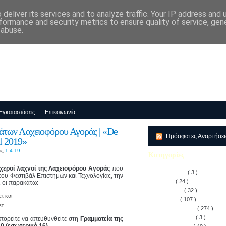
deliver its services and to analyze traffic. Your IP address and
μός-Νηπιαγωγείο "ΔΕΛΑΣΑΛ"
formance and security metrics to ensure quality of service, ge
 abuse.
Εγκαταστάσεις
Επικοινωνία
των Λαχειοφόρου Αγοράς | «De
Πρόσφατες Αναρτήσε
al 2019»
ις
1.4.19
Κατηγορίες
χεροί λαχνοί της Λαχειοφόρου Αγοράς
που
Αθλητισμός
( 3 )
ου Φεστιβάλ Επιστημών και Τεχνολογίας, την
Άρθρα
( 24 )
ι οι παρακάτω:
Διακρίσεις
( 32 )
ετ και
Διάφορα
( 107 )
ετ.
Δραστηριότητες
( 274 )
Εγκαταστάσεις
( 3 )
πορείτε να απευθυνθείτε στη
Γραμματεία της