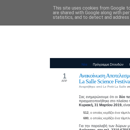
This site uses cookies from Google to 
Παιδικός Σταθ
are shared with Google along with per
statistics, and to detect and address
Νέα
Πρόγραμμα Σπουδών
1
Ανακοίνωση Αποτελεσμά
La Salle Science Festiv
ΑΠΡ
Αναρτήθηκε από
Le Petit La Salle
στ
Σας ενημερώνουμε ότι οι
δύο τυ
πραγματοποιήθηκε στο πλαίσιο τ
Κυριακή, 31 Μαρτίου 2019,
είνα
512
, ο οποίος κερδίζει ένα τάμπλ
680
, ο οποίος κερδίζει ένα τάμπλ
Για την παραλαβή των δώρων μ