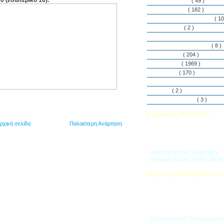
0 (εσωτερικό 16).
Εθελοντισμός
( 49 )
Εκδηλώσεις
( 182 )
Εργαστήρια Δεξιοτήτων
( 10
Εφημερίδα
( 2 )
Λασαλιανές Ημέρες Ειρήνη
Πρόγραμμα Σπουδών
( 8 )
Στην αυλή
( 204 )
Στην τάξη
( 1969 )
Στο Club
( 170 )
Σύλλογος Γονέων και Κη
Υλικά
( 2 )
Vacances d’ été
( 3 )
Εγγραφές 2025-2026
ρχική σελίδα
Παλαιότερη Ανάρτηση
Διαβάστε περισσότερα για τ
του Σχολικού Έτους 2025-
- Δικαιολογητικά Εγγραφής
- Ατομικό Δελτίο Υγείας Μαθ
Όμιλοι Δραστηριοτήτων -
Η «Ζώνη Δραστηριοτήτων» 
στους μαθητές ποικιλία δρα
προσπαθώντας να ανταποκρι
αθλητικά, καλλιτεχνικά και π
τους ενδιαφέροντα.
- Εκπαιδευτικό Πρόγραμμα 