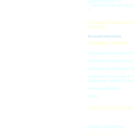
Δραστηριοτήτων ->>
- Υλικά για τη Σχολική Χρον
>>
Εσωτερική Αξιολόγηση Σ
2022-2023
Εσωτερική Αξιολόγηση
ΧΡΗΣΙΜΑ ΕΓΓΡΑΦΑ
Εσωτερικός Κανονισμός Κολ
Εκπαιδευτικό Σχέδιο Κολεγί
Εκπαιδευτικός Σχεδιασμός 
Κανονισμός Λειτουργίας & Ε
Σχεδιασμός Παιδικού Σταθμ
Μεταφορά Μαθητών
Στολές
VACANCES D’ ÉTÉ 202
Πρόγραμμα Καλοκαιρινών Δ
"Vacances d' été"
Διαβάστε περισσότερα