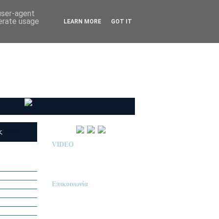
 user-agent
nerate usage
LEARN MORE
GOT IT
ις
(RSS)
VIDEO
Παρουσίαση Κολεγίου
"ΔΕΛΑΣΑΛ"
Επικοινωνία
ΙΔΙΩΤΙΚΟ ΝΗΠΙΑΓΩΓΕΙΟ
« Δ Ε Λ Α Σ Α Λ »
ΠΕΥΚΑ (ΡΕΤΖΙΚΙ)