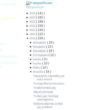
ιά 2025-2026 -
Ημερολόγιο
(
141
)
►
2025
(
182
)
►
2024
χ. Μονάδας
(
188
)
►
2023
(
150
)
►
2022
(
144
)
►
2021
(
122
)
►
2020
(
159
)
▼
2019
(
19
)
►
Δεκεμβρίου
εγίου
(
15
)
►
Νοεμβρίου
ου
(
19
)
►
Οκτωβρίου
(
12
)
►
Σεπτεμβρίου
Νηπιαγωγείου
(
3
)
►
Ιουλίου
κπαιδευτικός
(
10
)
►
Ιουνίου
ού
(
14
)
►
Μαΐου
(
16
)
▼
Απριλίου
Πασχαλινές λαμπάδες για
καλό σκοπό
Τα παιχνίδια ζωντανεύουν
Τα αβγουλάκια μας
5
Μικροί κηπουροί
Το δικό μας πολύτιμο
ιακοπών -
τριαντάφυλλο
Κατασκευάζοντας το δικό
μας χελιδόνι!