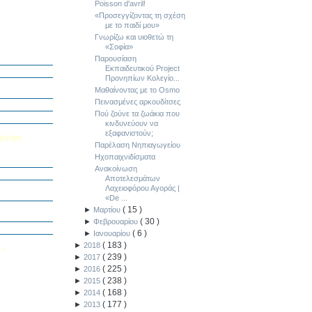
Poisson d'avril!
«Προσεγγίζοντας τη σχέση
με το παιδί μου»
Γνωρίζω και υιοθετώ τη
«Σοφία»
ή Διαγωνισμό
5
Παρουσίαση
Εκπαιδευτικού Project
Εαυτού μου”
Προνηπίων Κολεγίο...
αράσταση “Όπως
Μαθαίνοντας με το Osmo
Πεινασμένες αρκουδίτσες
΄ Δημοτικού
Πού ζούνε τα ζωάκια που
υμε το μέλλον
κινδυνεύουν να
εξαφανιστούν;
κείου
Παρέλαση Νηπιαγωγείου
Ηχοπαιχνιδίσματα
σείο…
Ανακοίνωση
Αποτελεσμάτων
Καινοτομίας -
Λαχειοφόρου Αγοράς |
ο Πολυτεχνείο
«De ...
ς και των
(
15
)
►
Μαρτίου
τοριογραφώ!»
(
30
)
►
Φεβρουαρίου
λικού Τμήματος
(
6
)
►
Ιανουαρίου
(
183
)
►
2018
Λ»
(
239
)
►
2017
 στο Κολέγιο
(
225
)
►
2016
υμπληρώσετε
(
238
)
►
2015
τον παρακάτω
(
168
)
►
2014
(
177
)
►
2013