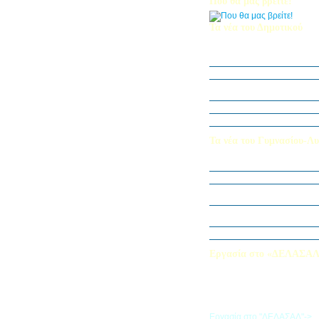
Που θα μας βρείτε!
Τα νέα του Δημοτικού
Οι μαθητές μας στον Διεθν
Πληροφορικής Bebras 202
Δράση ΟΠΕ: “Ο Κήπος του 
Η Δ΄ Τάξη στη θεατρική π
στον Πινόκιο”
Όμιλος Αρχιτεκτονικής Α΄-Β
Καλλιεργούμε αξίες, φυτεύο
Τα νέα του Γυμνασίου-Λυ
Παίζοντας θέατρο στο Μου
«Φύλακες της Φύσης»
Εξερευνούμε τον Κόσμο της 
Εκπαιδευτική Επίσκεψη στ
«Στα μονοπάτια της Ιστορία
λέξεων… ετυμοπλαθομυθισ
Χαιρετισμός Υπεύθυνης Αγγ
Εργασία στο «ΔΕΛΑΣΑ
Εάν επιθυμείτε να εργαστείτε
«ΔΕΛΑΣΑΛ», μπορείτε να σ
την αίτηση που θα βρείτε σ
σύνδεσμο
Εργασία στο "ΔΕΛΑΣΑΛ"->