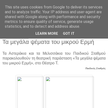
This site uses cookies from Google to deliver its services
Παιδικός Σταθμός-
and to analyze traffic. Your IP address and user-agent are
shared with Google along with performance and security
Νηπιαγωγείο "ΔΕΛΑΣΑΛ"
metrics to ensure quality of service, generate usage
statistics, and to detect and address abuse.
LEARN MORE
GOT IT
28 Μαρ 2019
Τα μεγάλα ψέματα του μικρού Ερμή
Τα Αστεράκια και τα Μελισσάκια του Παιδικού Σταθμού
παρακολουθούν τη θεατρική παράσταση «Τα μεγάλα ψέματα
του μικρού Ερμή», στο Θέατρο Τ.
Παιδικός Σταθμός