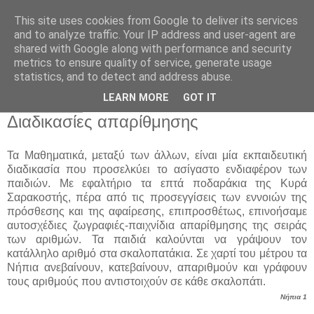
This site uses cookies from Google to deliver its services
Παιδικός Σταθμός-
and to analyze traffic. Your IP address and user-agent are
shared with Google along with performance and security
Νηπιαγωγείο "ΔΕΛΑΣΑΛ"
metrics to ensure quality of service, generate usage
statistics, and to detect and address abuse.
LEARN MORE
GOT IT
28 Μαρ 2016
Διαδικασίες απαρίθμησης
Τα Μαθηματικά, μεταξύ των άλλων, είναι μία εκπαιδευτική
διαδικασία που προσελκύει το ασίγαστο ενδιαφέρον των
παιδιών. Με εφαλτήριο τα επτά ποδαράκια της Κυρά
Σαρακοστής, πέρα από τις προσεγγίσεις των εννοιών της
πρόσθεσης και της αφαίρεσης, επιπροσθέτως, επινοήσαμε
αυτοσχέδιες ζωγραφιές-παιχνίδια απαρίθμησης της σειράς
των αριθμών. Τα παιδιά καλούνται να γράψουν τον
κατάλληλο αριθμό στα σκαλοπατάκια. Σε χαρτί του μέτρου τα
Νήπια ανεβαίνουν, κατεβαίνουν, απαριθμούν και γράφουν
τους αριθμούς που αντιστοιχούν σε κάθε σκαλοπάτι.
Νήπια 1