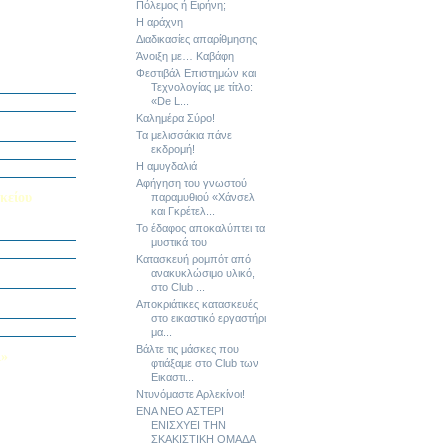
Πόλεμος ή Ειρήνη;
Η αράχνη
Διαδικασίες απαρίθμησης
Άνοιξη με… Καβάφη
ή Διαγωνισμό
Φεστιβάλ Επιστημών και
5
Τεχνολογίας με τίτλο:
«De L...
Εαυτού μου”
Καλημέρα Σύρο!
αράσταση “Όπως
Τα μελισσάκια πάνε
εκδρομή!
΄ Δημοτικού
Η αμυγδαλιά
υμε το μέλλον
Αφήγηση του γνωστού
κείου
παραμυθιού «Χάνσελ
και Γκρέτελ...
Το έδαφος αποκαλύπτει τα
σείο…
μυστικά του
Κατασκευή ρομπότ από
Καινοτομίας -
ανακυκλώσιμο υλικό,
ο Πολυτεχνείο
στο Club ...
ς και των
Αποκριάτικες κατασκευές
τοριογραφώ!»
στο εικαστικό εργαστήρι
λικού Τμήματος
μα...
Βάλτε τις μάσκες που
Λ»
φτιάξαμε στο Club των
 στο Κολέγιο
Εικαστι...
υμπληρώσετε
Ντυνόμαστε Αρλεκίνοι!
τον παρακάτω
ΕΝΑ ΝΕΟ ΑΣΤΕΡΙ
ΕΝΙΣΧΥΕΙ ΤΗΝ
ΣΚΑΚΙΣΤΙΚΗ ΟΜΑΔΑ