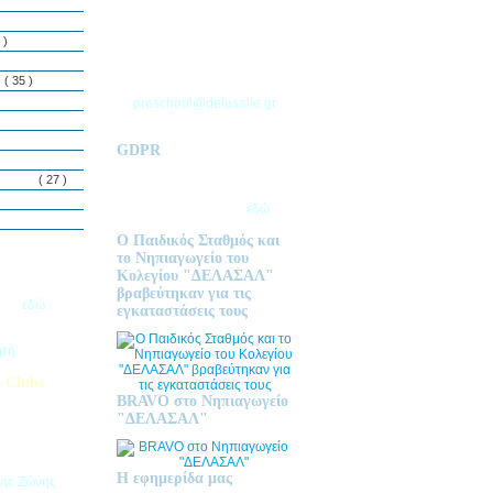
ΘΕΣΣΑΛΟΝΙΚΗΣ
Τ.Θ. 06 – 57010
 )
ΑΣΒΕΣΤΟΧΩΡΙ
ΤΗΛ: 2310 633 333
ς
( 35 )
preschool@delasalle.gr
GDPR
Πολιτική επεξεργασίας
δεμόνων
( 27 )
προσωπικών δεδομένων | Για
περισσότερα πατήστε
εδώ
Ο Παιδικός Σταθμός και
το Νηπιαγωγείο του
Κολεγίου "ΔΕΛΑΣΑΛ"
ις Εγγραφές
βραβεύτηκαν για τις
2026
εδώ.
εγκαταστάσεις τους
ητή
 Clubs
BRAVO στο Νηπιαγωγείο
προσφέρει
"ΔΕΛΑΣΑΛ"
στηριοτήτων,
θεί στα
εριβαλλοντικά
Η εφημερίδα μας
της Ζώνης