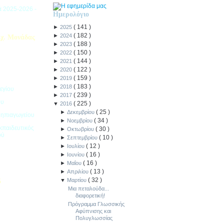
ιά 2025-2026 -
Ημερολόγιο
(
141
)
►
2025
(
182
)
►
2024
χ. Μονάδας
(
188
)
►
2023
(
150
)
►
2022
(
144
)
►
2021
(
122
)
►
2020
(
159
)
►
2019
(
183
)
►
2018
εγίου
(
239
)
►
2017
ου
(
225
)
▼
2016
(
25
)
►
Δεκεμβρίου
Νηπιαγωγείου
(
34
)
►
Νοεμβρίου
κπαιδευτικός
(
30
)
►
Οκτωβρίου
ού
(
10
)
►
Σεπτεμβρίου
(
12
)
►
Ιουλίου
(
16
)
►
Ιουνίου
(
16
)
►
Μαΐου
(
13
)
►
Απριλίου
(
32
)
▼
Μαρτίου
5
Μια πεταλούδα...
διαφορετική!
ιακοπών -
Πρόγραμμα Γλωσσικής
Αφύπνισης και
Πολυγλωσσίας