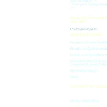
Δραστηριοτήτων ->>
- Υλικά για τη Σχολική Χρον
>>
Εσωτερική Αξιολόγηση Σ
2022-2023
Εσωτερική Αξιολόγηση
ΧΡΗΣΙΜΑ ΕΓΓΡΑΦΑ
Εσωτερικός Κανονισμός Κολ
Εκπαιδευτικό Σχέδιο Κολεγί
Εκπαιδευτικός Σχεδιασμός 
Κανονισμός Λειτουργίας & Ε
Σχεδιασμός Παιδικού Σταθμ
Μεταφορά Μαθητών
Στολές
VACANCES D’ ÉTÉ 202
Πρόγραμμα Καλοκαιρινών Δ
"Vacances d' été"
Διαβάστε περισσότερα