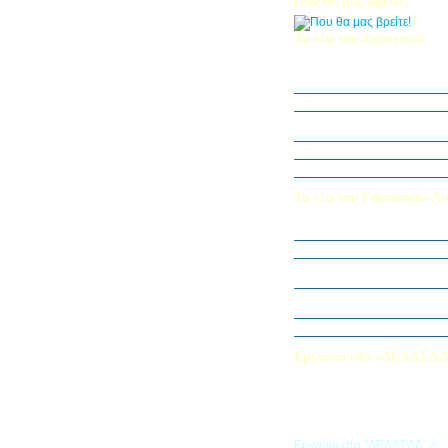
Που θα μας βρείτε!
Τα νέα του Δημοτικού
Οι μαθητές μας στον Διεθν
Πληροφορικής Bebras 202
Δράση ΟΠΕ: “Ο Κήπος του 
Η Δ΄ Τάξη στη θεατρική π
στον Πινόκιο”
Όμιλος Αρχιτεκτονικής Α΄-Β
Καλλιεργούμε αξίες, φυτεύο
Τα νέα του Γυμνασίου-Λυ
Παίζοντας θέατρο στο Μου
«Φύλακες της Φύσης»
Εξερευνούμε τον Κόσμο της 
Εκπαιδευτική Επίσκεψη στ
«Στα μονοπάτια της Ιστορία
λέξεων… ετυμοπλαθομυθισ
Χαιρετισμός Υπεύθυνης Αγγ
Εργασία στο «ΔΕΛΑΣΑ
Εάν επιθυμείτε να εργαστείτε
«ΔΕΛΑΣΑΛ», μπορείτε να σ
την αίτηση που θα βρείτε σ
σύνδεσμο
Εργασία στο "ΔΕΛΑΣΑΛ"->