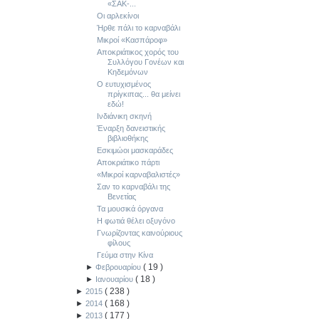
«ΣΑΚ-...
Οι αρλεκίνοι
Ήρθε πάλι το καρναβάλι
Μικροί «Κασπάροφ»
Αποκριάτικος χορός του
Συλλόγου Γονέων και
Κηδεμόνων
Ο ευτυχισμένος
πρίγκιπας... θα μείνει
εδώ!
Ινδιάνικη σκηνή
Έναρξη δανειστικής
βιβλιοθήκης
Εσκιμώοι μασκαράδες
Αποκριάτικο πάρτι
«Μικροί καρναβαλιστές»
Σαν το καρναβάλι της
Βενετίας
Τα μουσικά όργανα
Η φωτιά θέλει οξυγόνο
Γνωρίζοντας καινούριους
φίλους
Γεύμα στην Κίνα
(
19
)
►
Φεβρουαρίου
(
18
)
►
Ιανουαρίου
(
238
)
►
2015
(
168
)
►
2014
(
177
)
►
2013