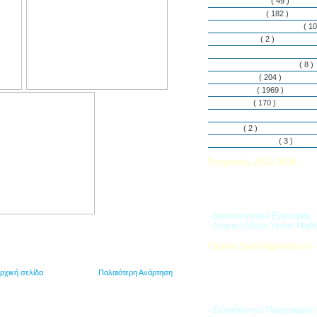
Εθελοντισμός
( 49 )
Εκδηλώσεις
( 182 )
Εργαστήρια Δεξιοτήτων
( 10
Εφημερίδα
( 2 )
Λασαλιανές Ημέρες Ειρήνη
Πρόγραμμα Σπουδών
( 8 )
Στην αυλή
( 204 )
Στην τάξη
( 1969 )
Στο Club
( 170 )
Σύλλογος Γονέων και Κη
Υλικά
( 2 )
Vacances d’ été
( 3 )
Εγγραφές 2025-2026
Διαβάστε περισσότερα για τ
του Σχολικού Έτους 2025-
- Δικαιολογητικά Εγγραφής
- Ατομικό Δελτίο Υγείας Μαθ
Όμιλοι Δραστηριοτήτων -
Η «Ζώνη Δραστηριοτήτων» 
στους μαθητές ποικιλία δρα
ρχική σελίδα
Παλαιότερη Ανάρτηση
προσπαθώντας να ανταποκρι
αθλητικά, καλλιτεχνικά και π
τους ενδιαφέροντα.
- Εκπαιδευτικό Πρόγραμμα 