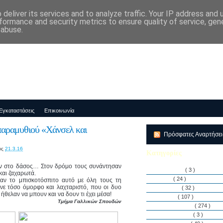
deliver its services and to analyze traffic. Your IP address and
μός-Νηπιαγωγείο "ΔΕΛΑΣΑΛ"
formance and security metrics to ensure quality of service, ge
 abuse.
Εγκαταστάσεις
Επικοινωνία
αραμυθιού «Χάνσελ και
Πρόσφατες Αναρτήσε
ις
21.3.16
Κατηγορίες
αν στο δάσος… Στον δρόμο τους συνάντησαν
Αθλητισμός
( 3 )
και ζαχαρωτά.
Άρθρα
( 24 )
αν το μπισκοτόσπιτο αυτό με όλη τους τη
ινε τόσο όμορφο και λαχταριστό, που οι δυο
Διακρίσεις
( 32 )
θελαν να μπουν και να δουν τι έχει μέσα!
Διάφορα
( 107 )
Τμήμα Γαλλικών Σπουδών
Δραστηριότητες
( 274 )
Εγκαταστάσεις
( 3 )