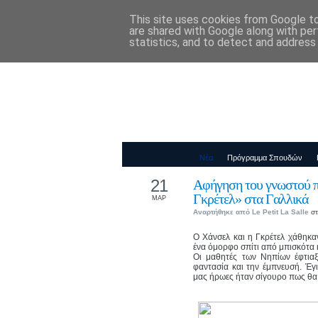
This site uses cookies from Google to 
Παιδικός Σταθ
are shared with Google along with per
statistics, and to detect and address
Νέα
Πρόγραμμα Σπουδών
21
Αφήγηση του γνωστού π
Γκρέτελ» στα Γαλλικά
ΜΑΡ
Αναρτήθηκε από
Le Petit La Salle
στ
Ο Χάνσελ και η Γκρέτελ χάθηκ
ένα όμορφο σπίτι από μπισκότα 
Οι μαθητές των Νηπίων έφτιαξ
φαντασία και την έμπνευσή. Έγ
μας ήρωες ήταν σίγουρο πως θα ή