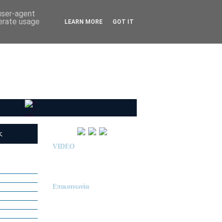
 user-agent
nerate usage
LEARN MORE
GOT IT
ις
(RSS)
VIDEO
Παρουσίαση Κολεγίου
"ΔΕΛΑΣΑΛ"
Επικοινωνία
ΙΔΙΩΤΙΚΟ ΝΗΠΙΑΓΩΓΕΙΟ
« Δ Ε Λ Α Σ Α Λ »
ΠΕΥΚΑ (ΡΕΤΖΙΚΙ)