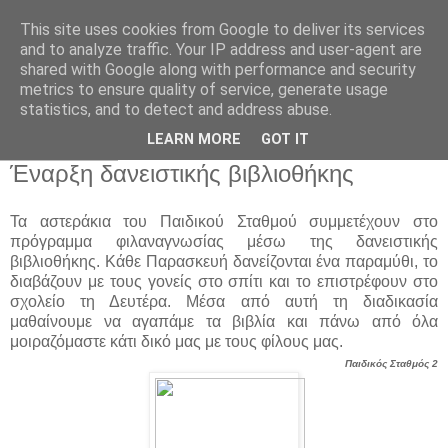
This site uses cookies from Google to deliver its services
Παιδικός Σταθμός-
and to analyze traffic. Your IP address and user-agent are
shared with Google along with performance and security
Νηπιαγωγείο "ΔΕΛΑΣΑΛ"
metrics to ensure quality of service, generate usage
statistics, and to detect and address abuse.
LEARN MORE
GOT IT
10 Μαρ 2016
Έναρξη δανειστικής βιβλιοθήκης
Τα αστεράκια του Παιδικού Σταθμού συμμετέχουν στο
πρόγραμμα φιλαναγνωσίας μέσω της δανειστικής
βιβλιοθήκης. Κάθε Παρασκευή δανείζονται ένα παραμύθι, το
διαβάζουν με τους γονείς στο σπίτι και το επιστρέφουν στο
σχολείο τη Δευτέρα. Μέσα από αυτή τη διαδικασία
μαθαίνουμε να αγαπάμε τα βιβλία και πάνω από όλα
μοιραζόμαστε κάτι δικό μας με τους φίλους μας.
Παιδικός Σταθμός 2