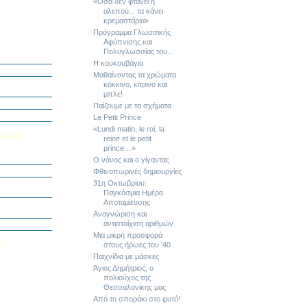
«Όσα δεν φτάνει η
αλεπού... τα κάνει
κρεμαστάρια»
Πρόγραμμα Γλωσσικής
Αφύπνισης και
ή Διαγωνισμό
Πολυγλωσσίας του...
5
Η κουκουβάγια
Εαυτού μου”
Μαθαίνοντας τα χρώματα
αράσταση “Όπως
κόκκινο, κίτρινο και
μπλε!
΄ Δημοτικού
Παίζουμε με τα σχήματα
υμε το μέλλον
Le Petit Prince
«Lundi matin, le roi, la
κείου
reine et le petit
prince…»
σείο…
Ο νάνος και ο γίγαντας
Φθινοπωρινές δημιουργίες
Καινοτομίας -
31η Οκτωβρίου:
ο Πολυτεχνείο
Παγκόσμια Ημέρα
Αποταμίευσης
ς και των
τοριογραφώ!»
Αναγνώριση και
αντιστοίχιση αριθμών
λικού Τμήματος
Μια μικρή προσφορά
Λ»
στους ήρωες του '40
Παιχνίδια με μάσκες
 στο Κολέγιο
υμπληρώσετε
Άγιος Δημήτριος, ο
τον παρακάτω
πολιούχος της
Θεσσαλονίκης μας
Από το σποράκι στο φυτό!