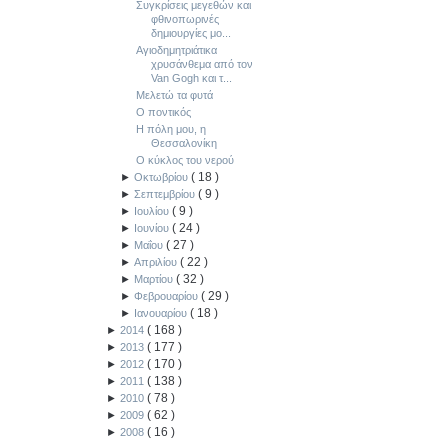
Συγκρίσεις μεγεθών και
φθινοπωρινές
δημιουργίες μο...
Αγιοδημητριάτικα
χρυσάνθεμα από τον
Van Gogh και τ...
Μελετώ τα φυτά
Ο ποντικός
Η πόλη μου, η
Θεσσαλονίκη
Ο κύκλος του νερού
(
18
)
►
Οκτωβρίου
(
9
)
►
Σεπτεμβρίου
(
9
)
►
Ιουλίου
(
24
)
►
Ιουνίου
(
27
)
►
Μαΐου
(
22
)
►
Απριλίου
(
32
)
►
Μαρτίου
(
29
)
►
Φεβρουαρίου
(
18
)
►
Ιανουαρίου
(
168
)
►
2014
(
177
)
►
2013
(
170
)
►
2012
(
138
)
►
2011
(
78
)
►
2010
(
62
)
►
2009
(
16
)
►
2008