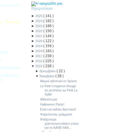
ιά 2025-2026 -
Ημερολόγιο
(
141
)
►
2025
(
182
)
►
2024
χ. Μονάδας
(
188
)
►
2023
(
150
)
►
2022
(
144
)
►
2021
(
122
)
►
2020
(
159
)
►
2019
(
183
)
►
2018
εγίου
(
239
)
►
2017
ου
(
225
)
►
2016
(
238
)
▼
2015
Νηπιαγωγείου
(
22
)
►
Δεκεμβρίου
κπαιδευτικός
(
28
)
▼
Νοεμβρίου
ού
Μικροί ηθοποιοί εν δράσει
Le Petit Chaperon Rouge
se promène au Petit La
Salle!
Φθινόπωρο
Halloween Party!
5
Ελιά και λαδάκι θρεπτικό!
Ψαρεύοντας γράμματα
ιακοπών -
Φτιάχνουμε
χριστουγεννιάτικο γούρι
για το ΚΑΝΕ-ΜΙΑ...