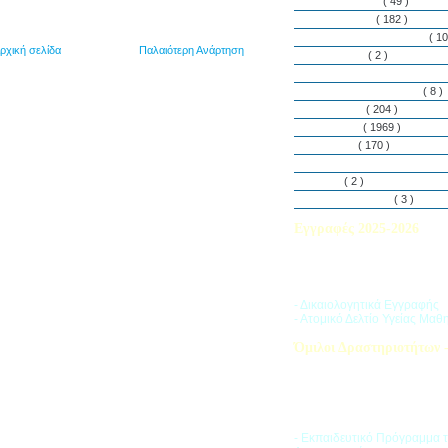
Εθελοντισμός
( 49 )
Εκδηλώσεις
( 182 )
Εργαστήρια Δεξιοτήτων
( 10
ρχική σελίδα
Παλαιότερη Ανάρτηση
Εφημερίδα
( 2 )
Λασαλιανές Ημέρες Ειρήνη
Πρόγραμμα Σπουδών
( 8 )
Στην αυλή
( 204 )
Στην τάξη
( 1969 )
Στο Club
( 170 )
Σύλλογος Γονέων και Κη
Υλικά
( 2 )
Vacances d’ été
( 3 )
Εγγραφές 2025-2026
Διαβάστε περισσότερα για τ
του Σχολικού Έτους 2025-
- Δικαιολογητικά Εγγραφής
- Ατομικό Δελτίο Υγείας Μαθ
Όμιλοι Δραστηριοτήτων -
Η «Ζώνη Δραστηριοτήτων» 
στους μαθητές ποικιλία δρα
προσπαθώντας να ανταποκρι
αθλητικά, καλλιτεχνικά και π
τους ενδιαφέροντα.
- Εκπαιδευτικό Πρόγραμμα 