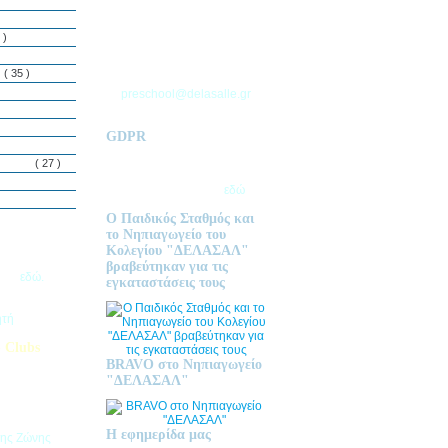
ΘΕΣΣΑΛΟΝΙΚΗΣ
Τ.Θ. 06 – 57010
 )
ΑΣΒΕΣΤΟΧΩΡΙ
ΤΗΛ: 2310 633 333
ς
( 35 )
preschool@delasalle.gr
GDPR
Πολιτική επεξεργασίας
δεμόνων
( 27 )
προσωπικών δεδομένων | Για
περισσότερα πατήστε
εδώ
Ο Παιδικός Σταθμός και
το Νηπιαγωγείο του
Κολεγίου "ΔΕΛΑΣΑΛ"
ις Εγγραφές
βραβεύτηκαν για τις
2026
εδώ.
εγκαταστάσεις τους
ητή
 Clubs
BRAVO στο Νηπιαγωγείο
προσφέρει
"ΔΕΛΑΣΑΛ"
στηριοτήτων,
θεί στα
εριβαλλοντικά
Η εφημερίδα μας
της Ζώνης