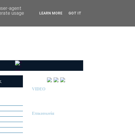
 user-agent
nerate usage
LEARN MORE
GOT IT
ις
(RSS)
VIDEO
Παρουσίαση Κολεγίου
"ΔΕΛΑΣΑΛ"
Επικοινωνία
ΙΔΙΩΤΙΚΟ ΝΗΠΙΑΓΩΓΕΙΟ
« Δ Ε Λ Α Σ Α Λ »
ΠΕΥΚΑ (ΡΕΤΖΙΚΙ)