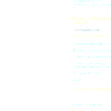
Δραστηριοτήτων ->>
- Υλικά για τη Σχολική Χρον
>>
Εσωτερική Αξιολόγηση Σ
2022-2023
Εσωτερική Αξιολόγηση
ΧΡΗΣΙΜΑ ΕΓΓΡΑΦΑ
Εσωτερικός Κανονισμός Κολ
Εκπαιδευτικό Σχέδιο Κολεγί
Εκπαιδευτικός Σχεδιασμός 
Κανονισμός Λειτουργίας & Ε
Σχεδιασμός Παιδικού Σταθμ
Μεταφορά Μαθητών
Στολές
VACANCES D’ ÉTÉ 202
Πρόγραμμα Καλοκαιρινών Δ
"Vacances d' été"
Διαβάστε περισσότερα