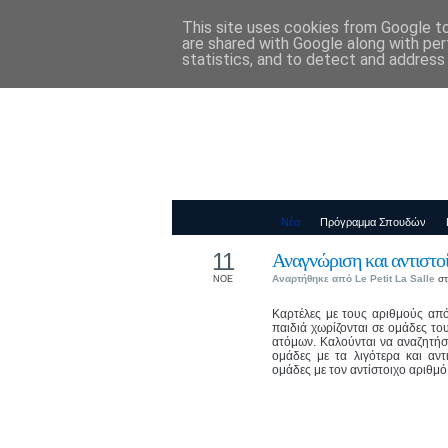
This site uses cookies from Google to 
Παιδικός Σταθ
are shared with Google along with per
statistics, and to detect and address
Νέα
Πρόγραμμα Σπουδών
11
Αναγνώριση και αντιστο
Αναρτήθηκε από
Le Petit La Salle
στ
ΝΟΕ
Καρτέλες με τους αριθμούς από
παιδιά χωρίζονται σε ομάδες το
ατόμων. Καλούνται να αναζητήσο
ομάδες με τα λιγότερα και αντ
ομάδες με τον αντίστοιχο αριθμ