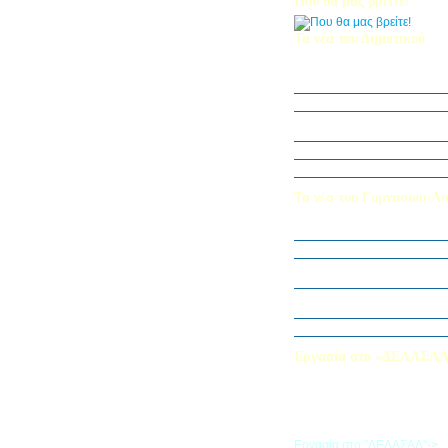
Που θα μας βρείτε!
Τα νέα του Δημοτικού
Οι μαθητές μας στον Διεθν
Πληροφορικής Bebras 202
Δράση ΟΠΕ: “Ο Κήπος του 
Η Δ΄ Τάξη στη θεατρική π
στον Πινόκιο”
Όμιλος Αρχιτεκτονικής Α΄-Β
Καλλιεργούμε αξίες, φυτεύο
Τα νέα του Γυμνασίου-Λυ
Παίζοντας θέατρο στο Μου
«Φύλακες της Φύσης»
Εξερευνούμε τον Κόσμο της 
Εκπαιδευτική Επίσκεψη στ
«Στα μονοπάτια της Ιστορία
λέξεων… ετυμοπλαθομυθισ
Χαιρετισμός Υπεύθυνης Αγγ
Εργασία στο «ΔΕΛΑΣΑ
Εάν επιθυμείτε να εργαστείτε
«ΔΕΛΑΣΑΛ», μπορείτε να σ
την αίτηση που θα βρείτε σ
σύνδεσμο
Εργασία στο "ΔΕΛΑΣΑΛ"->