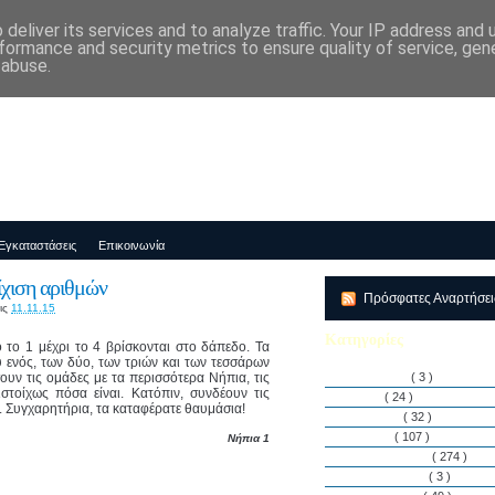
deliver its services and to analyze traffic. Your IP address and
μός-Νηπιαγωγείο "ΔΕΛΑΣΑΛ"
formance and security metrics to ensure quality of service, ge
 abuse.
Εγκαταστάσεις
Επικοινωνία
ίχιση αριθμών
Πρόσφατες Αναρτήσε
ις
11.11.15
Κατηγορίες
 το 1 μέχρι το 4 βρίσκονται στο δάπεδο. Τα
υ ενός, των δύο, των τριών και των τεσσάρων
υν τις ομάδες με τα περισσότερα Νήπια, τις
Αθλητισμός
( 3 )
ιστοίχως πόσα είναι. Κατόπιν, συνδέουν τις
Άρθρα
( 24 )
ό. Συγχαρητήρια, τα καταφέρατε θαυμάσια!
Διακρίσεις
( 32 )
Διάφορα
( 107 )
Νήπια 1
Δραστηριότητες
( 274 )
Εγκαταστάσεις
( 3 )