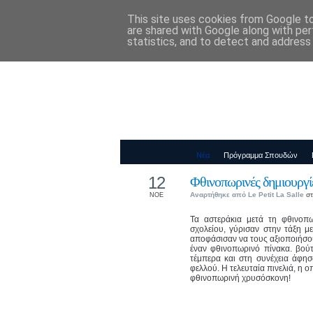
This site uses cookies from Google to 
Παιδικός Σταθ
are shared with Google along with per
statistics, and to detect and address
Νέα
Πρόγραμμα Σπουδών
12
Φθινοπωρινές δημιουργί
Αναρτήθηκε από
Le Petit La Salle
στ
ΝΟΕ
Τα αστεράκια μετά τη φθινοπ
σχολείου, γύρισαν στην τάξη 
αποφάσισαν να τους αξιοποιήσου
έναν φθινοπωρινό πίνακα. βού
τέμπερα και στη συνέχεια άφη
φελλού. Η τελευταία πινελιά, η ο
φθινοπωρινή χρυσόσκονη!