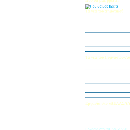
Που θα μας βρείτε!
Τα νέα του Δημοτικού
Οι μαθητές μας στον Διεθν
Πληροφορικής Bebras 202
Δράση ΟΠΕ: “Ο Κήπος του 
Η Δ΄ Τάξη στη θεατρική π
στον Πινόκιο”
Όμιλος Αρχιτεκτονικής Α΄-Β
Καλλιεργούμε αξίες, φυτεύο
Τα νέα του Γυμνασίου-Λυ
Παίζοντας θέατρο στο Μου
«Φύλακες της Φύσης»
Εξερευνούμε τον Κόσμο της 
Εκπαιδευτική Επίσκεψη στ
«Στα μονοπάτια της Ιστορία
λέξεων… ετυμοπλαθομυθισ
Χαιρετισμός Υπεύθυνης Αγγ
Εργασία στο «ΔΕΛΑΣΑ
Εάν επιθυμείτε να εργαστείτε
«ΔΕΛΑΣΑΛ», μπορείτε να σ
την αίτηση που θα βρείτε σ
σύνδεσμο
Εργασία στο "ΔΕΛΑΣΑΛ"->