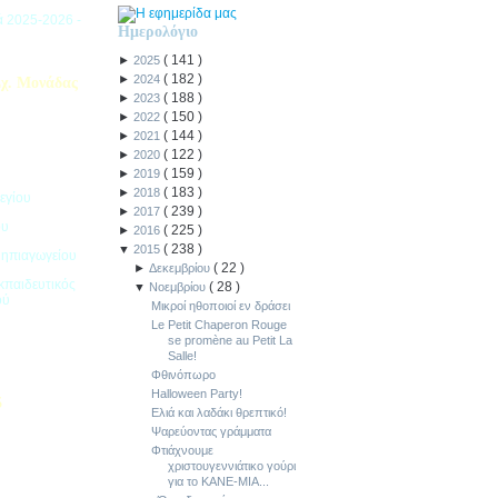
ιά 2025-2026 -
Ημερολόγιο
(
141
)
►
2025
(
182
)
►
2024
χ. Μονάδας
(
188
)
►
2023
(
150
)
►
2022
(
144
)
►
2021
(
122
)
►
2020
(
159
)
►
2019
(
183
)
►
2018
εγίου
(
239
)
►
2017
ου
(
225
)
►
2016
(
238
)
▼
2015
Νηπιαγωγείου
(
22
)
►
Δεκεμβρίου
κπαιδευτικός
(
28
)
▼
Νοεμβρίου
ού
Μικροί ηθοποιοί εν δράσει
Le Petit Chaperon Rouge
se promène au Petit La
Salle!
Φθινόπωρο
Halloween Party!
5
Ελιά και λαδάκι θρεπτικό!
Ψαρεύοντας γράμματα
ιακοπών -
Φτιάχνουμε
χριστουγεννιάτικο γούρι
για το ΚΑΝΕ-ΜΙΑ...