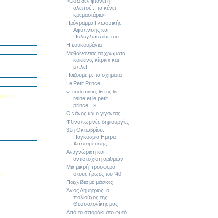
«Όσα δεν φτάνει η
αλεπού... τα κάνει
κρεμαστάρια»
Πρόγραμμα Γλωσσικής
Αφύπνισης και
ή Διαγωνισμό
Πολυγλωσσίας του...
5
Η κουκουβάγια
Εαυτού μου”
Μαθαίνοντας τα χρώματα
αράσταση “Όπως
κόκκινο, κίτρινο και
μπλε!
΄ Δημοτικού
Παίζουμε με τα σχήματα
υμε το μέλλον
Le Petit Prince
«Lundi matin, le roi, la
κείου
reine et le petit
prince…»
σείο…
Ο νάνος και ο γίγαντας
Φθινοπωρινές δημιουργίες
Καινοτομίας -
31η Οκτωβρίου:
ο Πολυτεχνείο
Παγκόσμια Ημέρα
Αποταμίευσης
ς και των
τοριογραφώ!»
Αναγνώριση και
αντιστοίχιση αριθμών
λικού Τμήματος
Μια μικρή προσφορά
Λ»
στους ήρωες του '40
Παιχνίδια με μάσκες
 στο Κολέγιο
υμπληρώσετε
Άγιος Δημήτριος, ο
τον παρακάτω
πολιούχος της
Θεσσαλονίκης μας
Από το σποράκι στο φυτό!