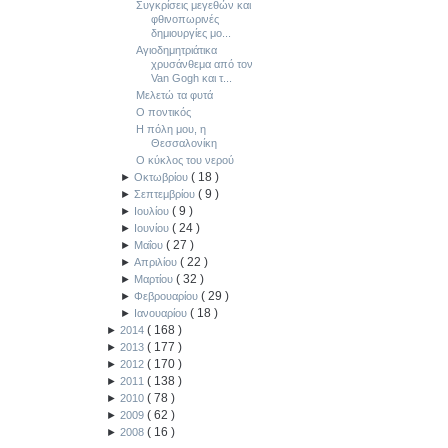
Συγκρίσεις μεγεθών και
φθινοπωρινές
δημιουργίες μο...
Αγιοδημητριάτικα
χρυσάνθεμα από τον
Van Gogh και τ...
Μελετώ τα φυτά
Ο ποντικός
Η πόλη μου, η
Θεσσαλονίκη
Ο κύκλος του νερού
(
18
)
►
Οκτωβρίου
(
9
)
►
Σεπτεμβρίου
(
9
)
►
Ιουλίου
(
24
)
►
Ιουνίου
(
27
)
►
Μαΐου
(
22
)
►
Απριλίου
(
32
)
►
Μαρτίου
(
29
)
►
Φεβρουαρίου
(
18
)
►
Ιανουαρίου
(
168
)
►
2014
(
177
)
►
2013
(
170
)
►
2012
(
138
)
►
2011
(
78
)
►
2010
(
62
)
►
2009
(
16
)
►
2008