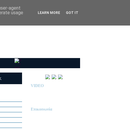
 user-agent
nerate usage
LEARN MORE
GOT IT
ις
(RSS)
VIDEO
Παρουσίαση Κολεγίου
"ΔΕΛΑΣΑΛ"
Επικοινωνία
ΙΔΙΩΤΙΚΟ ΝΗΠΙΑΓΩΓΕΙΟ
« Δ Ε Λ Α Σ Α Λ »
ΠΕΥΚΑ (ΡΕΤΖΙΚΙ)