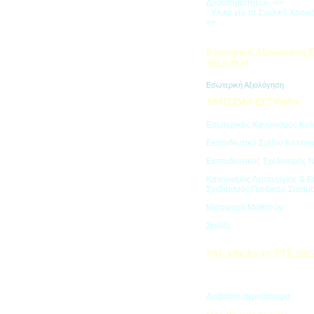
Δραστηριοτήτων ->>
- Υλικά για τη Σχολική Χρον
>>
Εσωτερική Αξιολόγηση Σ
2022-2023
Εσωτερική Αξιολόγηση
ΧΡΗΣΙΜΑ ΕΓΓΡΑΦΑ
Εσωτερικός Κανονισμός Κολ
Εκπαιδευτικό Σχέδιο Κολεγί
Εκπαιδευτικός Σχεδιασμός 
Κανονισμός Λειτουργίας & Ε
Σχεδιασμός Παιδικού Σταθμ
Μεταφορά Μαθητών
Στολές
VACANCES D’ ÉTÉ 202
Πρόγραμμα Καλοκαιρινών Δ
"Vacances d' été"
Διαβάστε περισσότερα