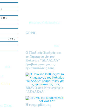
ΘΕΣΣΑΛΟΝΙΚΗΣ
Τ.Θ. 06 – 57010
 )
ΑΣΒΕΣΤΟΧΩΡΙ
ΤΗΛ: 2310 633 333
ς
( 35 )
preschool@delasalle.gr
GDPR
Πολιτική επεξεργασίας
δεμόνων
( 27 )
προσωπικών δεδομένων | Για
περισσότερα πατήστε
εδώ
Ο Παιδικός Σταθμός και
το Νηπιαγωγείο του
Κολεγίου "ΔΕΛΑΣΑΛ"
ις Εγγραφές
βραβεύτηκαν για τις
2026
εδώ.
εγκαταστάσεις τους
ητή
 Clubs
BRAVO στο Νηπιαγωγείο
προσφέρει
"ΔΕΛΑΣΑΛ"
στηριοτήτων,
θεί στα
εριβαλλοντικά
Η εφημερίδα μας
της Ζώνης