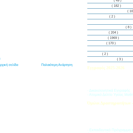
Εθελοντισμός
( 49 )
Εκδηλώσεις
( 182 )
Εργαστήρια Δεξιοτήτων
( 10
Εφημερίδα
( 2 )
Λασαλιανές Ημέρες Ειρήνη
Πρόγραμμα Σπουδών
( 8 )
Στην αυλή
( 204 )
Στην τάξη
( 1969 )
Στο Club
( 170 )
Σύλλογος Γονέων και Κη
Υλικά
( 2 )
η
Vacances d’ été
( 3 )
ρχική σελίδα
Παλαιότερη Ανάρτηση
Εγγραφές 2025-2026
Διαβάστε περισσότερα για τ
του Σχολικού Έτους 2025-
- Δικαιολογητικά Εγγραφής
- Ατομικό Δελτίο Υγείας Μαθ
Όμιλοι Δραστηριοτήτων -
Η «Ζώνη Δραστηριοτήτων» 
στους μαθητές ποικιλία δρα
προσπαθώντας να ανταποκρι
αθλητικά, καλλιτεχνικά και π
τους ενδιαφέροντα.
- Εκπαιδευτικό Πρόγραμμα 