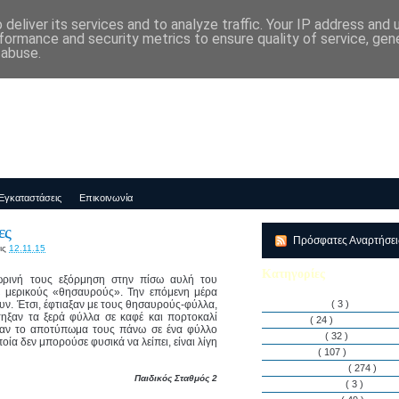
deliver its services and to analyze traffic. Your IP address and
μός-Νηπιαγωγείο "ΔΕΛΑΣΑΛ"
formance and security metrics to ensure quality of service, ge
 abuse.
Εγκαταστάσεις
Επικοινωνία
ες
Πρόσφατες Αναρτήσε
ις
12.11.15
Κατηγορίες
ωρινή τους εξόρμηση στην πίσω αυλή του
με μερικούς «θησαυρούς». Την επόμενη μέρα
ν. Έτσι, έφτιαξαν με τους θησαυρούς-φύλλα,
Αθλητισμός
( 3 )
τηξαν τα ξερά φύλλα σε καφέ και πορτοκαλί
Άρθρα
( 24 )
σαν το αποτύπωμα τους πάνω σε ένα φύλλο
Διακρίσεις
( 32 )
ποία δεν μπορούσε φυσικά να λείπει, είναι λίγη
Διάφορα
( 107 )
Δραστηριότητες
( 274 )
Παιδικός Σταθμός 2
Εγκαταστάσεις
( 3 )