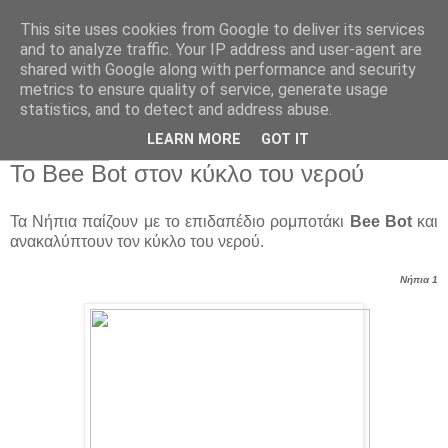
This site uses cookies from Google to deliver its services
Παιδικός Σταθμός-
and to analyze traffic. Your IP address and user-agent are
shared with Google along with performance and security
Νηπιαγωγείο "ΔΕΛΑΣΑΛ"
metrics to ensure quality of service, generate usage
statistics, and to detect and address abuse.
LEARN MORE
GOT IT
3 Μαρ 2022
Το Bee Bot στον κύκλο του νερού
Τα Νήπια παίζουν με το επιδαπέδιο ρομποτάκι
Bee Bot
και
ανακαλύπτουν τον κύκλο του νερού.
Νήπια 1