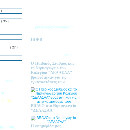
ΘΕΣΣΑΛΟΝΙΚΗΣ
Τ.Θ. 06 – 57010
 )
ΑΣΒΕΣΤΟΧΩΡΙ
ΤΗΛ: 2310 633 333
ς
( 35 )
preschool@delasalle.gr
GDPR
Πολιτική επεξεργασίας
δεμόνων
( 27 )
προσωπικών δεδομένων | Για
περισσότερα πατήστε
εδώ
Ο Παιδικός Σταθμός και
το Νηπιαγωγείο του
Κολεγίου "ΔΕΛΑΣΑΛ"
ις Εγγραφές
βραβεύτηκαν για τις
2026
εδώ.
εγκαταστάσεις τους
ητή
 Clubs
BRAVO στο Νηπιαγωγείο
προσφέρει
"ΔΕΛΑΣΑΛ"
στηριοτήτων,
θεί στα
εριβαλλοντικά
Η εφημερίδα μας
της Ζώνης