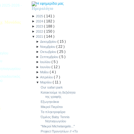
ιά 2025-2026 -
Ημερολόγιο
(
141
)
►
2025
(
182
)
►
2024
χ. Μονάδας
(
188
)
►
2023
(
150
)
►
2022
(
144
)
▼
2021
(
15
)
►
Δεκεμβρίου
(
22
)
►
Νοεμβρίου
(
25
)
►
Οκτωβρίου
εγίου
(
5
)
►
Σεπτεμβρίου
ου
(
5
)
►
Ιουλίου
(
12
)
►
Ιουνίου
Νηπιαγωγείου
(
4
)
►
Μαΐου
κπαιδευτικός
(
7
)
►
Απριλίου
ού
(
11
)
▼
Μαρτίου
Our safari park
Κατακτούμε τη δεξιότητα
της γραφής
Εξωγηινάκια
Μικροί Πιερότοι
5
Τα πληκτροφόρα
Όμιλος Baby Tennis
ιακοπών -
Νηπιαγωγείου
"Μικροί Michelangelo..."
Project Προνηπίων // «Το