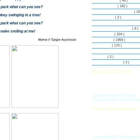
Εθελοντισμός
( 49 )
Εκδηλώσεις
( 182 )
i park what can you see?
Εργαστήρια Δεξιοτήτων
( 10
nkey swinging in a tree!
Εφημερίδα
( 2 )
i park what can you see?
Λασαλιανές Ημέρες Ειρήνη
Πρόγραμμα Σπουδών
( 8 )
 snake smiling at me!
Στην αυλή
( 204 )
Νήπια // Τμήμα Αγγλικών
Στην τάξη
( 1969 )
Στο Club
( 170 )
Σύλλογος Γονέων και Κη
Υλικά
( 2 )
Vacances d’ été
( 3 )
Εγγραφές 2025-2026
Διαβάστε περισσότερα για τ
του Σχολικού Έτους 2025-
- Δικαιολογητικά Εγγραφής
- Ατομικό Δελτίο Υγείας Μαθ
Όμιλοι Δραστηριοτήτων -
Η «Ζώνη Δραστηριοτήτων» 
στους μαθητές ποικιλία δρα
προσπαθώντας να ανταποκρι
αθλητικά, καλλιτεχνικά και π
τους ενδιαφέροντα.
- Εκπαιδευτικό Πρόγραμμα 