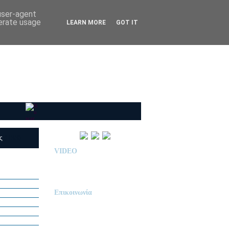
 user-agent
nerate usage
LEARN MORE
GOT IT
ις
(RSS)
VIDEO
Παρουσίαση Κολεγίου
"ΔΕΛΑΣΑΛ"
Επικοινωνία
ΙΔΙΩΤΙΚΟ ΝΗΠΙΑΓΩΓΕΙΟ
« Δ Ε Λ Α Σ Α Λ »
ΠΕΥΚΑ (ΡΕΤΖΙΚΙ)