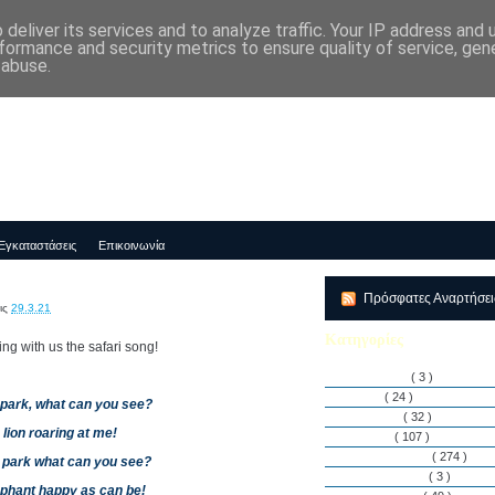
deliver its services and to analyze traffic. Your IP address and
μός-Νηπιαγωγείο "ΔΕΛΑΣΑΛ"
formance and security metrics to ensure quality of service, ge
 abuse.
Εγκαταστάσεις
Επικοινωνία
Πρόσφατες Αναρτήσε
ις
29.3.21
Κατηγορίες
ing with us the safari song!
Αθλητισμός
( 3 )
Άρθρα
( 24 )
i park, what can you see?
Διακρίσεις
( 32 )
 lion roaring at me!
Διάφορα
( 107 )
Δραστηριότητες
( 274 )
i park what can you see?
Εγκαταστάσεις
( 3 )
ephant happy as can be!