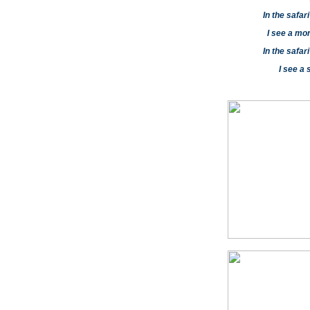
In the safar
I see a mo
In the safar
I see a