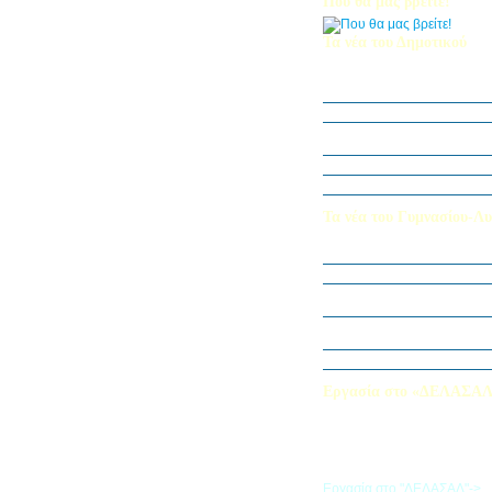
Που θα μας βρείτε!
Τα νέα του Δημοτικού
Οι μαθητές μας στον Διεθν
Πληροφορικής Bebras 202
Δράση ΟΠΕ: “Ο Κήπος του 
Η Δ΄ Τάξη στη θεατρική π
στον Πινόκιο”
Όμιλος Αρχιτεκτονικής Α΄-Β
Καλλιεργούμε αξίες, φυτεύο
Τα νέα του Γυμνασίου-Λυ
Παίζοντας θέατρο στο Μου
«Φύλακες της Φύσης»
Εξερευνούμε τον Κόσμο της 
Εκπαιδευτική Επίσκεψη στ
«Στα μονοπάτια της Ιστορία
λέξεων… ετυμοπλαθομυθισ
Χαιρετισμός Υπεύθυνης Αγγ
Εργασία στο «ΔΕΛΑΣΑ
Εάν επιθυμείτε να εργαστείτε
«ΔΕΛΑΣΑΛ», μπορείτε να σ
την αίτηση που θα βρείτε σ
σύνδεσμο
Εργασία στο "ΔΕΛΑΣΑΛ"->