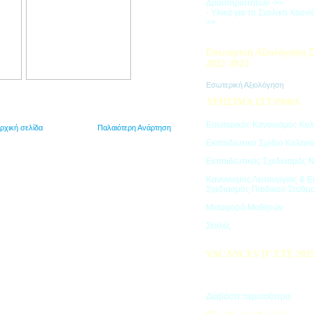
Δραστηριοτήτων ->>
- Υλικά για τη Σχολική Χρον
>>
Εσωτερική Αξιολόγηση Σ
2022-2023
Εσωτερική Αξιολόγηση
ΧΡΗΣΙΜΑ ΕΓΓΡΑΦΑ
Εσωτερικός Κανονισμός Κολ
ρχική σελίδα
Παλαιότερη Ανάρτηση
Εκπαιδευτικό Σχέδιο Κολεγί
Εκπαιδευτικός Σχεδιασμός 
Κανονισμός Λειτουργίας & Ε
Σχεδιασμός Παιδικού Σταθμ
Μεταφορά Μαθητών
Στολές
VACANCES D’ ÉTÉ 202
Πρόγραμμα Καλοκαιρινών Δ
"Vacances d' été"
Διαβάστε περισσότερα