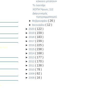
κόκκινο μπαλόνι»
Το λιοντάρι
ΧΟΠΑ Ήρωες 112
Διαγωνισμός
προγραμματισμού
ή Διαγωνισμό
5
(
26
)
►
Φεβρουαρίου
Εαυτού μου”
(
12
)
►
Ιανουαρίου
αράσταση “Όπως
(
122
)
►
2020
(
159
)
►
2019
΄ Δημοτικού
(
183
)
►
2018
υμε το μέλλον
(
239
)
►
2017
(
225
)
►
2016
κείου
(
238
)
►
2015
(
168
)
►
2014
σείο…
(
177
)
►
2013
(
170
)
►
2012
Καινοτομίας -
(
138
)
►
2011
ο Πολυτεχνείο
(
78
)
►
2010
ς και των
(
62
)
►
2009
τοριογραφώ!»
(
16
)
►
2008
λικού Τμήματος
Λ»
 στο Κολέγιο
υμπληρώσετε
τον παρακάτω