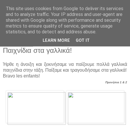
This site uses cookies from Google to deliver its services
Παιδικός Σταθμός-
and to analyze traffic. Your IP address and user-agent are
shared with Google along with performance and security
Νηπιαγωγείο "ΔΕΛΑΣΑΛ"
metrics to ensure quality of service, generate usage
statistics, and to detect and address abuse.
LEARN MORE
GOT IT
15 Μαΐ 2017
Παιχνίδια στα γαλλικά!
Ήρθε η άνοιξη και ξεκινήσαμε να παίζουμε πολλά γαλλικά
παιχνίδια στην τάξη. Παίξαμε και τραγουδήσαμε στα γαλλικά!
Bravo les enfants!
Προνήπια 1 & 2