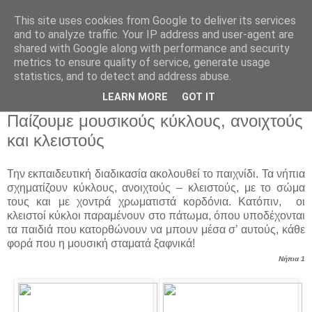
This site uses cookies from Google to deliver its services
Παιδικός Σταθμός-
and to analyze traffic. Your IP address and user-agent are
shared with Google along with performance and security
Νηπιαγωγείο "ΔΕΛΑΣΑΛ"
metrics to ensure quality of service, generate usage
statistics, and to detect and address abuse.
LEARN MORE
GOT IT
12 Οκτ 2016
Παίζουμε μουσικούς κύκλους, ανοιχτούς
και κλειστούς
Την εκπαιδευτική διαδικασία ακολουθεί το παιχνίδι. Τα νήπια
σχηματίζουν κύκλους, ανοιχτούς – κλειστούς, με το σώμα
τους και με χοντρά χρωματιστά κορδόνια. Κατόπιν, οι
κλειστοί κύκλοι παραμένουν στο πάτωμα, όπου υποδέχονται
τα παιδιά που κατορθώνουν να μπουν μέσα σ’ αυτούς, κάθε
φορά που η μουσική σταματά ξαφνικά!
Νήπια 1