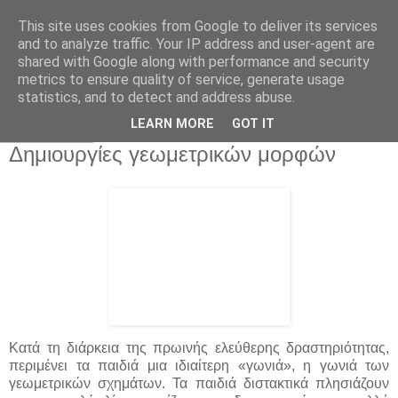
This site uses cookies from Google to deliver its services
Παιδικός Σταθμός-
and to analyze traffic. Your IP address and user-agent are
shared with Google along with performance and security
Νηπιαγωγείο "ΔΕΛΑΣΑΛ"
metrics to ensure quality of service, generate usage
statistics, and to detect and address abuse.
LEARN MORE
GOT IT
5 Δεκ 2014
Δημιουργίες γεωμετρικών μορφών
Κατά τη διάρκεια της πρωινής ελεύθερης δραστηριότητας,
περιμένει τα παιδιά μια ιδιαίτερη «γωνιά», η γωνιά των
γεωμετρικών σχημάτων. Τα παιδιά διστακτικά πλησιάζουν