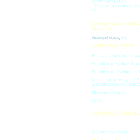
Δραστηριοτήτων ->>
- Υλικά για τη Σχολική Χρον
>>
Εσωτερική Αξιολόγηση Σ
2022-2023
Εσωτερική Αξιολόγηση
ΧΡΗΣΙΜΑ ΕΓΓΡΑΦΑ
Εσωτερικός Κανονισμός Κολ
Εκπαιδευτικό Σχέδιο Κολεγί
Εκπαιδευτικός Σχεδιασμός 
Κανονισμός Λειτουργίας & Ε
Σχεδιασμός Παιδικού Σταθμ
Μεταφορά Μαθητών
Στολές
VACANCES D’ ÉTÉ 202
Πρόγραμμα Καλοκαιρινών Δ
"Vacances d' été"
Διαβάστε περισσότερα