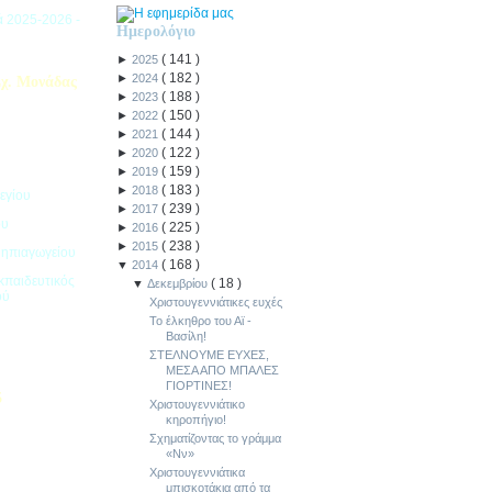
ιά 2025-2026 -
Ημερολόγιο
(
141
)
►
2025
(
182
)
►
2024
χ. Μονάδας
(
188
)
►
2023
(
150
)
►
2022
(
144
)
►
2021
(
122
)
►
2020
(
159
)
►
2019
(
183
)
►
2018
εγίου
(
239
)
►
2017
ου
(
225
)
►
2016
(
238
)
►
2015
Νηπιαγωγείου
(
168
)
▼
2014
κπαιδευτικός
(
18
)
▼
Δεκεμβρίου
ού
Χριστουγεννιάτικες ευχές
Το έλκηθρο του Αϊ -
Βασίλη!
ΣΤΕΛΝΟΥΜΕ ΕΥΧΕΣ,
ΜΕΣΑ ΑΠΟ ΜΠΑΛΕΣ
ΓΙΟΡΤΙΝΕΣ!
5
Χριστουγεννιάτικο
κηροπήγιο!
ιακοπών -
Σχηματίζοντας το γράμμα
«Νν»
Χριστουγεννιάτικα
μπισκοτάκια από τα