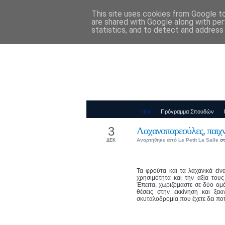
This site uses cookies from Google to 
Παιδικός Σταθ
are shared with Google along with per
statistics, and to detect and address
Νέα
Πρόγραμμα Σπουδών
3
Λαχανοπαρεούλες, παιχ
Αναρτήθηκε από
Le Petit La Salle
στ
ΔΕΚ
Τα φρούτα και τα λαχανικά είνα
χρησιμότητα και την αξία του
Έπειτα, χωριζόμαστε σε δύο ομά
θέσεις στην εκκίνηση και ξεκ
σκυταλοδρομία που έχετε δει ποτ