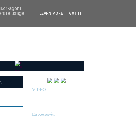
 user-agent
nerate usage
LEARN MORE
GOT IT
ις
(RSS)
VIDEO
Παρουσίαση Κολεγίου
"ΔΕΛΑΣΑΛ"
Επικοινωνία
ΙΔΙΩΤΙΚΟ ΝΗΠΙΑΓΩΓΕΙΟ
« Δ Ε Λ Α Σ Α Λ »
ΠΕΥΚΑ (ΡΕΤΖΙΚΙ)