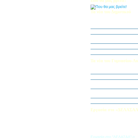
Που θα μας βρείτε!
Τα νέα του Δημοτικού
Οι μαθητές μας στον Διεθν
Πληροφορικής Bebras 202
Δράση ΟΠΕ: “Ο Κήπος του 
Η Δ΄ Τάξη στη θεατρική π
στον Πινόκιο”
Όμιλος Αρχιτεκτονικής Α΄-Β
Καλλιεργούμε αξίες, φυτεύο
Τα νέα του Γυμνασίου-Λυ
Παίζοντας θέατρο στο Μου
«Φύλακες της Φύσης»
Εξερευνούμε τον Κόσμο της 
Εκπαιδευτική Επίσκεψη στ
«Στα μονοπάτια της Ιστορία
λέξεων… ετυμοπλαθομυθισ
Χαιρετισμός Υπεύθυνης Αγγ
Εργασία στο «ΔΕΛΑΣΑ
Εάν επιθυμείτε να εργαστείτε
«ΔΕΛΑΣΑΛ», μπορείτε να σ
την αίτηση που θα βρείτε σ
σύνδεσμο
Εργασία στο "ΔΕΛΑΣΑΛ"->