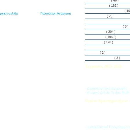
Εθελοντισμός
( 49 )
Εκδηλώσεις
( 182 )
Εργαστήρια Δεξιοτήτων
( 10
ρχική σελίδα
Παλαιότερη Ανάρτηση
Εφημερίδα
( 2 )
Λασαλιανές Ημέρες Ειρήνη
Πρόγραμμα Σπουδών
( 8 )
Στην αυλή
( 204 )
Στην τάξη
( 1969 )
Στο Club
( 170 )
Σύλλογος Γονέων και Κη
Υλικά
( 2 )
Vacances d’ été
( 3 )
Εγγραφές 2025-2026
Διαβάστε περισσότερα για τ
του Σχολικού Έτους 2025-
- Δικαιολογητικά Εγγραφής
- Ατομικό Δελτίο Υγείας Μαθ
Όμιλοι Δραστηριοτήτων -
Η «Ζώνη Δραστηριοτήτων» 
στους μαθητές ποικιλία δρα
προσπαθώντας να ανταποκρι
αθλητικά, καλλιτεχνικά και π
τους ενδιαφέροντα.
- Εκπαιδευτικό Πρόγραμμα 