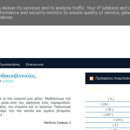
deliver its services and to analyze traffic. Your IP address and
μός-Νηπιαγωγείο "ΔΕΛΑΣΑΛ"
formance and security metrics to ensure quality of service, ge
 abuse.
Εγκαταστάσεις
Επικοινωνία
νιδοκουβεντούλες
Πρόσφατες Αναρτήσε
ις
3.12.14
Κατηγορίες
ι οι πιο υγιεινοί μας φίλοι. Μαθαίνουμε την
Αθλητισμός
( 3 )
ς μέσα από την αφήγηση ενός παραμυθιού.
Άρθρα
( 24 )
δες, την ντομάτα και το αγγούρι. Παίρνουμε
Διακρίσεις
( 32 )
ινάμε την πιο αστεία και γεμάτη βιταμίνες
έ.
Διάφορα
( 107 )
Δραστηριότητες
( 274 )
Παιδικός Σταθμός 2
Εγκαταστάσεις
( 3 )