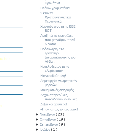
Προνήπια!
Πλάθω γραμματάκια
Έκτακτα
Χριστουγεννιάτικα
ή Διαγωνισμό
Περιστατικά
5
Χριστούγεννα με το BEE
Εαυτού μου”
BOT!
αράσταση “Όπως
Αναζητώ τις φωνούλες
που φωνάζουν πολύ
δυνατά!
΄ Δημοτικού
Πρόσκληση: “Το
υμε το μέλλον
εργαστήρι
ζαχαροπλαστικής του
κείου
Αϊ-Βα...
Κουκλοθέατρο με το
σείο…
«Αερόστατο»
Ντενεκεδούπολη!
Καινοτομίας -
Δημιουργίες γεωμετρικών
ο Πολυτεχνείο
μορφών
ς και των
Μαθηματικές διαδρομές
τοριογραφώ!»
Λαχανοπαρεούλες,
λικού Τμήματος
παιχνιδοκουβεντούλες
Δεξιά και αριστερά!
Λ»
«Ππ», όπως το ποντικάκι!
 στο Κολέγιο
(
23
)
►
Νοεμβρίου
υμπληρώσετε
(
19
)
►
Οκτωβρίου
τον παρακάτω
(
9
)
►
Σεπτεμβρίου
(
1
)
►
Ιουλίου