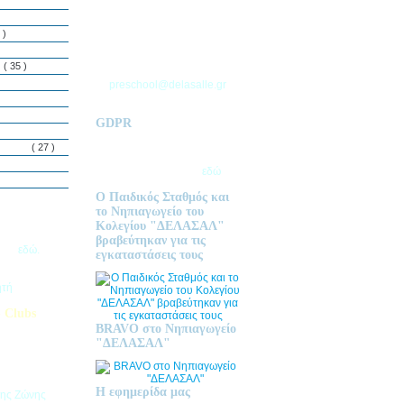
ΘΕΣΣΑΛΟΝΙΚΗΣ
Τ.Θ. 06 – 57010
 )
ΑΣΒΕΣΤΟΧΩΡΙ
ΤΗΛ: 2310 633 333
ς
( 35 )
preschool@delasalle.gr
GDPR
Πολιτική επεξεργασίας
δεμόνων
( 27 )
προσωπικών δεδομένων | Για
περισσότερα πατήστε
εδώ
Ο Παιδικός Σταθμός και
το Νηπιαγωγείο του
Κολεγίου "ΔΕΛΑΣΑΛ"
ις Εγγραφές
βραβεύτηκαν για τις
2026
εδώ.
εγκαταστάσεις τους
ητή
 Clubs
BRAVO στο Νηπιαγωγείο
προσφέρει
"ΔΕΛΑΣΑΛ"
στηριοτήτων,
θεί στα
εριβαλλοντικά
Η εφημερίδα μας
της Ζώνης