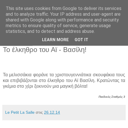
This site uses cookies from Google to deliver its services
Παιδικός Σταθμός-
and to analyze traffic. Your IP address and user-agent are
shared with Google along with performance and security
Νηπιαγωγείο "ΔΕΛΑΣΑΛ"
metrics to ensure quality of service, generate usage
statistics, and to detect and address abuse.
LEARN MORE
GOT IT
26 Δεκ 2014
Το έλκηθρο του Αϊ - Βασίλη!
Τα μελισσάκια φοράνε τα χριστουγεννιάτικα σκουφάκια τους
και επιβιβάζονται στο έλκηθρο του Αϊ Βασίλη. Κρατώντας τα
γκέμια στο χέρι ξεκινούν μια μαγική βόλτα!
Παιδικός Σταθμός 3
Le Petit La Salle
στις
26.12.14