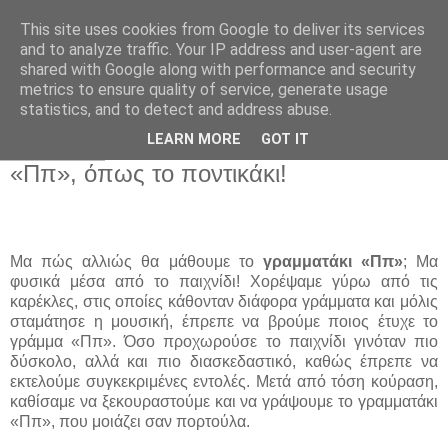
This site uses cookies from Google to deliver its services
Παιδικός Σταθμός-
and to analyze traffic. Your IP address and user-agent are
shared with Google along with performance and security
Νηπιαγωγείο "ΔΕΛΑΣΑΛ"
metrics to ensure quality of service, generate usage
statistics, and to detect and address abuse.
LEARN MORE
GOT IT
1 Δεκ 2014
«Ππ», όπως το ποντικάκι!
Μα πώ
ς αλλιώς θα μάθουμε το
γραμματάκι «Ππ»
; Μα
φυσικά μέσα από το παιχνίδι! Χορέψαμε γύρω από τις
καρέκλες, στις οποίες κάθονταν διάφορα γράμματα και μόλις
σταμάτησε η μουσική, έπρεπε να βρούμε ποιος έτυχε το
γράμμα «Ππ». Όσο προχωρούσε το παιχνίδι γινόταν πιο
δύσκολο, αλλά και πιο διασκεδαστικό, καθώς έπρεπε να
εκτελούμε συγκεκριμένες εντολές. Μετά από τόση κούραση,
καθίσαμε να ξεκουραστούμε και να γράψουμε το γραμματάκι
«Ππ», που μοιάζει σαν πορτούλα.