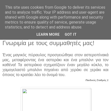
This site uses cookies from Google to deliver its services
Παιδικός Σταθμός-
and to analyze traffic. Your IP address and user-agent are
shared with Google along with performance and security
Νηπιαγωγείο "ΔΕΛΑΣΑΛ"
metrics to ensure quality of service, generate usage
statistics, and to detect and address abuse.
LEARN MORE
GOT IT
23 Σεπ 2019
Γνωριμία με τους συμμαθητές μας!
Ένας μαγικός πύραυλος προσγειώθηκε στον αστεροπίνακά
μας, μεταφέροντας ένα αστεράκι και ένα μπαλόνι για τον
καθένα! Τα αστεράκια σχηματίζουν έναν μεγάλο κύκλο, το
χαμογελαστό μπαλόνι πηγαίνει από χεράκι σε χεράκι και
όποιος το κρατάει λέει το όνομά του.
Παιδικός Σταθμός 1