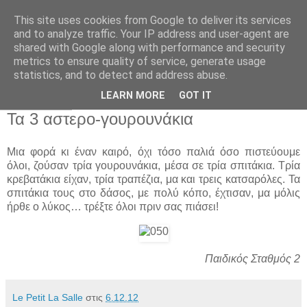
This site uses cookies from Google to deliver its services
Παιδικός Σταθμός-
and to analyze traffic. Your IP address and user-agent are
shared with Google along with performance and security
Νηπιαγωγείο "ΔΕΛΑΣΑΛ"
metrics to ensure quality of service, generate usage
statistics, and to detect and address abuse.
LEARN MORE
GOT IT
6 Δεκ 2012
Τα 3 αστερο-γουρουνάκια
Μια φορά κι έναν καιρό, όχι τόσο παλιά όσο πιστεύουμε
όλοι, ζούσαν τρία γουρουνάκια, μέσα σε τρία σπιτάκια. Τρία
κρεβατάκια είχαν, τρία τραπέζια, μα και τρεις κατσαρόλες. Τα
σπιτάκια τους στο δάσος, με πολύ κόπο, έχτισαν, μα μόλις
ήρθε ο λύκος… τρέξτε όλοι πριν σας πιάσει!
Παιδικός Σταθμός 2
Le Petit La Salle
στις
6.12.12