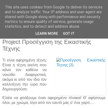
This site uses cookies from Google to deliver its services
Παιδικός Σταθμός-
and to analyze traffic. Your IP address and user-agent are
shared with Google along with performance and security
Νηπιαγωγείο "ΔΕΛΑΣΑΛ"
metrics to ensure quality of service, generate usage
statistics, and to detect and address abuse.
LEARN MORE
GOT IT
23 Φεβ 2011
Project Προσέγγιση της Εικαστικής
Τέχνης
Τι είναι αφηρημένη τέχνη;
Είναι η τέχνη εκείνη που
κάνει τον καθένα να
νοιώθει διαφορετικά,
ακόμα κι από τον ίδιο τον
καλλιτέχνη την ώρα που
δημιουργούσε:
Ελάτε να φτιάξουμε έναν αφηρημένο πίνακα! Θ’ αφήσουμε
όλοι, με χρώμα, λίγο από τον εαυτό μας σ’ ένα χαρτί…