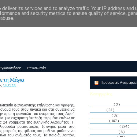
deliver its services and to analyze traffic. Your IP address and
μός-Νηπιαγωγείο "ΔΕΛΑΣΑΛ"
formance and security metrics to ensure quality of service, ge
 abuse.
Εγκαταστάσεις
Επικοινωνία
ε τη Μάγια
Πρόσφατες Αναρτήσε
ις
14.11.14
Κατηγορίες
Αθλητισμός
( 3 )
ιαδικασία φωνολογικής επίγνωσης και γραφής,
όνομά τους στον πίνακα και στη συνέχεια να
Άρθρα
( 24 )
την πρώτη φωνούλα του ονόματός τους. Αφού
Διακρίσεις
( 32 )
α, μια ευχάριστη έκπληξη περιμένει επάνω σε
Διάφορα
( 107 )
τα 24 γράμματα της ελληνικής Αλφαβήτου. Η
λισσούλα ρομποτούλα, ξύπνησε μέσα στο
Δραστηριότητες
( 274 )
ς μικρούς της φίλους και μαζί να μάθουν να
Εγκαταστάσεις
( 3 )
λα του ονόματός τους. Τα παιδιά, λοιπόν,