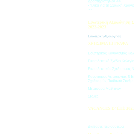
Δραστηριοτήτων ->>
- Υλικά για τη Σχολική Χρον
>>
Εσωτερική Αξιολόγηση Σ
2022-2023
Εσωτερική Αξιολόγηση
ΧΡΗΣΙΜΑ ΕΓΓΡΑΦΑ
Εσωτερικός Κανονισμός Κολ
Εκπαιδευτικό Σχέδιο Κολεγί
Εκπαιδευτικός Σχεδιασμός 
Κανονισμός Λειτουργίας & Ε
Σχεδιασμός Παιδικού Σταθμ
Μεταφορά Μαθητών
Στολές
VACANCES D’ ÉTÉ 202
Πρόγραμμα Καλοκαιρινών Δ
"Vacances d' été"
Διαβάστε περισσότερα