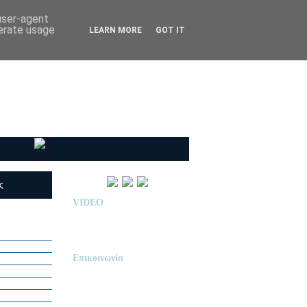
 user-agent
nerate usage
LEARN MORE
GOT IT
ις
(RSS)
VIDEO
Παρουσίαση Κολεγίου
"ΔΕΛΑΣΑΛ"
Επικοινωνία
ΙΔΙΩΤΙΚΟ ΝΗΠΙΑΓΩΓΕΙΟ
« Δ Ε Λ Α Σ Α Λ »
ΠΕΥΚΑ (ΡΕΤΖΙΚΙ)