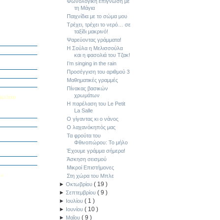
Φωνολογική επίγνωση με
τη Μάγια
Παιχνίδια με το σώμα μου
Τρέχει, τρέχει το νερό… σε
ταξίδι μακρινό!
ή Διαγωνισμό
Ψαρεύοντας γράμματα!
5
Η Σούλα η Μελισσούλα
Εαυτού μου”
και η φασολιά του Τζακ!
αράσταση “Όπως
I’m singing in the rain
Προσέγγιση του αριθμού 3
΄ Δημοτικού
Μαθηματικές γραμμές
υμε το μέλλον
Πίνακας βασικών
χρωμάτων
κείου
Η παρέλαση του Le Petit
La Salle
σείο…
Ο γίγαντας κι ο νάνος
Ο λαχανόκηπός μας
Καινοτομίας -
Τα φρούτα του
ο Πολυτεχνείο
Φθινοπώρου: Το μήλο
ς και των
Έχουμε γράμμα σήμερα!
τοριογραφώ!»
Άσκηση σεισμού
λικού Τμήματος
Μικροί Επιστήμονες
Λ»
Στη χώρα του Μπλε
(
19
)
►
Οκτωβρίου
 στο Κολέγιο
υμπληρώσετε
(
9
)
►
Σεπτεμβρίου
τον παρακάτω
(
1
)
►
Ιουλίου
(
10
)
►
Ιουνίου
(
9
)
►
Μαΐου