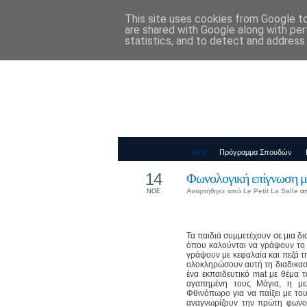
This site uses cookies from Google to 
Παιδικός Σταθ
are shared with Google along with per
statistics, and to detect and address
Νέα
Πρόγραμμα Σπουδών
14
Φωνολογική επίγνωση μ
Αναρτήθηκε από
Le Petit La Salle
στ
ΝΟΕ
Τα παιδιά συμμετέχουν σε μια δ
όπου καλούνται να γράψουν το 
γράψουν με κεφαλαία και πεζά 
ολοκληρώσουν αυτή τη διαδικασί
ένα εκπαιδευτικό mat με θέμα 
αγαπημένη τους Μάγια, η με
Φθινόπωρο για να παίξει με του
αναγνωρίζουν την πρώτη φωνού