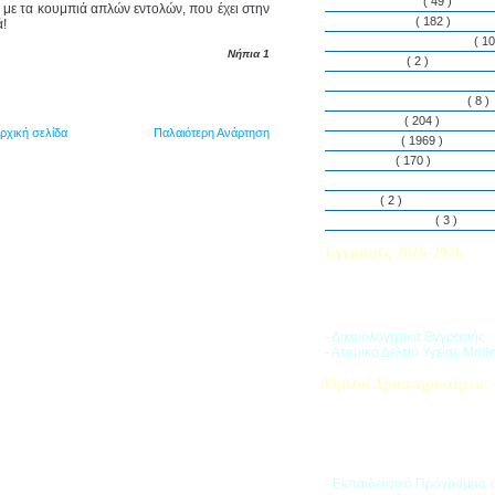
Εθελοντισμός
( 49 )
με τα κουμπιά απλών εντολών, που έχει στην
Εκδηλώσεις
( 182 )
ά!
Εργαστήρια Δεξιοτήτων
( 10
Νήπια 1
Εφημερίδα
( 2 )
Λασαλιανές Ημέρες Ειρήνη
Πρόγραμμα Σπουδών
( 8 )
Στην αυλή
( 204 )
ρχική σελίδα
Παλαιότερη Ανάρτηση
Στην τάξη
( 1969 )
Στο Club
( 170 )
Σύλλογος Γονέων και Κη
Υλικά
( 2 )
Vacances d’ été
( 3 )
Εγγραφές 2025-2026
Διαβάστε περισσότερα για τ
του Σχολικού Έτους 2025-
- Δικαιολογητικά Εγγραφής
- Ατομικό Δελτίο Υγείας Μαθ
Όμιλοι Δραστηριοτήτων -
Η «Ζώνη Δραστηριοτήτων» 
στους μαθητές ποικιλία δρα
προσπαθώντας να ανταποκρι
αθλητικά, καλλιτεχνικά και π
τους ενδιαφέροντα.
- Εκπαιδευτικό Πρόγραμμα 