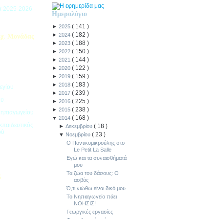
ιά 2025-2026 -
Ημερολόγιο
(
141
)
►
2025
(
182
)
►
2024
χ. Μονάδας
(
188
)
►
2023
(
150
)
►
2022
(
144
)
►
2021
(
122
)
►
2020
(
159
)
►
2019
(
183
)
►
2018
εγίου
(
239
)
►
2017
ου
(
225
)
►
2016
(
238
)
►
2015
Νηπιαγωγείου
(
168
)
▼
2014
κπαιδευτικός
(
18
)
►
Δεκεμβρίου
ού
(
23
)
▼
Νοεμβρίου
Ο Ποντικομικρούλης στο
Le Petit La Salle
Εγώ και τα συναισθήματά
μου
Τα ζώα του δάσους: Ο
5
ασβός
Ό,τι νιώθω είναι δικό μου
ιακοπών -
Το Νηπιαγωγείο πάει
ΝΟΗΣΙΣ!
Γεωργικές εργασίες