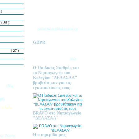
ΘΕΣΣΑΛΟΝΙΚΗΣ
Τ.Θ. 06 – 57010
 )
ΑΣΒΕΣΤΟΧΩΡΙ
ΤΗΛ: 2310 633 333
ς
( 35 )
preschool@delasalle.gr
GDPR
Πολιτική επεξεργασίας
δεμόνων
( 27 )
προσωπικών δεδομένων | Για
περισσότερα πατήστε
εδώ
Ο Παιδικός Σταθμός και
το Νηπιαγωγείο του
Κολεγίου "ΔΕΛΑΣΑΛ"
ις Εγγραφές
βραβεύτηκαν για τις
2026
εδώ.
εγκαταστάσεις τους
ητή
 Clubs
BRAVO στο Νηπιαγωγείο
προσφέρει
"ΔΕΛΑΣΑΛ"
στηριοτήτων,
θεί στα
εριβαλλοντικά
Η εφημερίδα μας
της Ζώνης