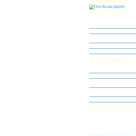
Που θα μας βρείτε!
Τα νέα του Δημοτικού
Οι μαθητές μας στον Διεθν
Πληροφορικής Bebras 202
Δράση ΟΠΕ: “Ο Κήπος του 
Η Δ΄ Τάξη στη θεατρική π
στον Πινόκιο”
Όμιλος Αρχιτεκτονικής Α΄-Β
Καλλιεργούμε αξίες, φυτεύο
Τα νέα του Γυμνασίου-Λυ
Παίζοντας θέατρο στο Μου
«Φύλακες της Φύσης»
Εξερευνούμε τον Κόσμο της 
Εκπαιδευτική Επίσκεψη στ
«Στα μονοπάτια της Ιστορία
λέξεων… ετυμοπλαθομυθισ
Χαιρετισμός Υπεύθυνης Αγγ
Εργασία στο «ΔΕΛΑΣΑ
Εάν επιθυμείτε να εργαστείτε
«ΔΕΛΑΣΑΛ», μπορείτε να σ
την αίτηση που θα βρείτε σ
σύνδεσμο
Εργασία στο "ΔΕΛΑΣΑΛ"->