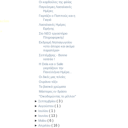
Οι καρδούλες της φιλίας
Παγκόσμιες Λασαλιανές
Ημέρες
Γιορτάζει ο Παππούς και η
Γιαγιά
κείου
Λασαλιανές Ημέρες
Ειρήνης
Λ»
Στο ΝΕΟ εργαστήριο
 στο Κολέγιο
Πληροφορικής!
υμπληρώσετε
Εκδρομή Νηπιαγωγείου
τον παρακάτω
«στο άπειρο και ακόμα
παραπέρα»
Σεπτέμβρης - Bonne
rentrée !
H Dela και ο Salle
γιορτάζουν την
Πανελλήνια Ημέρα...
Οι δικές μας τελείες
Ουράνιο τόξο
Τα βασικά χρώματα
Μάστορες εν δράσει
"Οικοδομώντας το μέλλον"
(
3
)
►
Σεπτεμβρίου
(
1
)
►
Αυγούστου
(
1
)
►
Ιουλίου
(
13
)
►
Ιουνίου
(
6
)
►
Μαΐου
(
16
)
►
Απριλίου