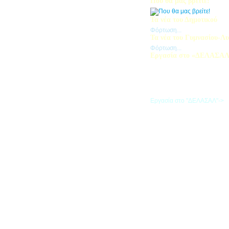
Που θα μας βρείτε!
Τα νέα του Δημοτικού
Φόρτωση...
Τα νέα του Γυμνασίου-Λυ
Φόρτωση...
Εργασία στο «ΔΕΛΑΣΑ
Εάν επιθυμείτε να εργαστείτε
«ΔΕΛΑΣΑΛ», μπορείτε να σ
την αίτηση που θα βρείτε σ
σύνδεσμο
Εργασία στο "ΔΕΛΑΣΑΛ"->