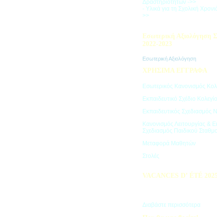
Δραστηριοτήτων ->>
- Υλικά για τη Σχολική Χρον
>>
Εσωτερική Αξιολόγηση Σ
2022-2023
Εσωτερική Αξιολόγηση
ΧΡΗΣΙΜΑ ΕΓΓΡΑΦΑ
Εσωτερικός Κανονισμός Κολ
Εκπαιδευτικό Σχέδιο Κολεγί
Εκπαιδευτικός Σχεδιασμός 
Κανονισμός Λειτουργίας & Ε
Σχεδιασμός Παιδικού Σταθμ
Μεταφορά Μαθητών
Στολές
VACANCES D’ ÉTÉ 202
Πρόγραμμα Καλοκαιρινών Δ
"Vacances d' été"
Διαβάστε περισσότερα