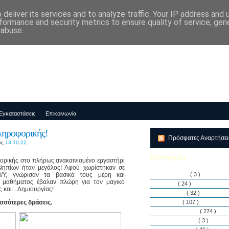
deliver its services and to analyze traffic. Your IP address and
μός-Νηπιαγωγείο "ΔΕΛΑΣΑΛ"
formance and security metrics to ensure quality of service, ge
 abuse.
Εγκαταστάσεις
Επικοινωνία
ληροφορικής!
Πρόσφατες Αναρτήσε
ις
13.10.22
Κατηγορίες
ορικής στο πλήρως ανακαινισμένο εργαστήρι
Νηπίων ήταν μεγάλος! Αφού χωρίστηκαν σε
Η/Υ, γνώρισαν τα βασικά τους μέρη και
Αθλητισμός
( 3 )
υ μαθήματος έβαλαν πλώρη για τον μαγικό
Άρθρα
( 24 )
 και... Δημιουργίας!
Διακρίσεις
( 32 )
ισσότερες δράσεις.
Διάφορα
( 107 )
Δραστηριότητες
( 274 )
Εγκαταστάσεις
( 3 )