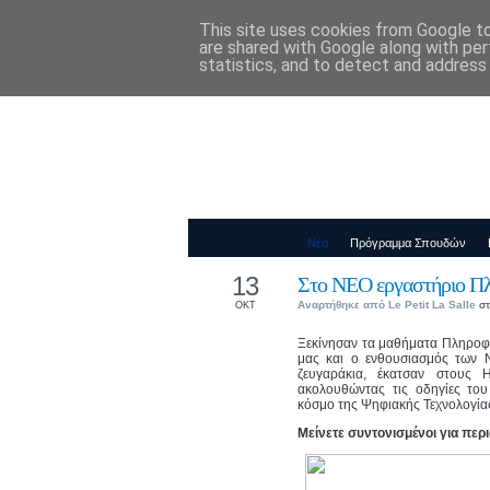
This site uses cookies from Google to 
Παιδικός Σταθ
are shared with Google along with per
statistics, and to detect and address
Νέα
Πρόγραμμα Σπουδών
13
Στο ΝΕΟ εργαστήριο Π
Αναρτήθηκε από
Le Petit La Salle
στ
ΟΚΤ
Ξεκίνησαν τα μαθήματα Πληροφ
μας και ο ενθουσιασμός των 
ζευγαράκια, έκατσαν στους 
ακολουθώντας τις οδηγίες το
κόσμο της Ψηφιακής Τεχνολογίας
Μείνετε συντονισμένοι για περ