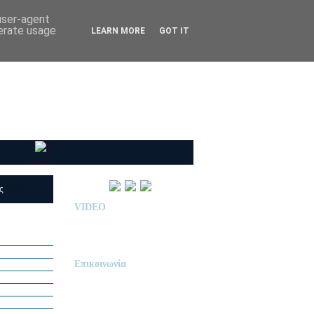
 user-agent
nerate usage
LEARN MORE
GOT IT
ις
(RSS)
VIDEO
Παρουσίαση Κολεγίου
"ΔΕΛΑΣΑΛ"
Επικοινωνία
ΙΔΙΩΤΙΚΟ ΝΗΠΙΑΓΩΓΕΙΟ
« Δ Ε Λ Α Σ Α Λ »
ΠΕΥΚΑ (ΡΕΤΖΙΚΙ)