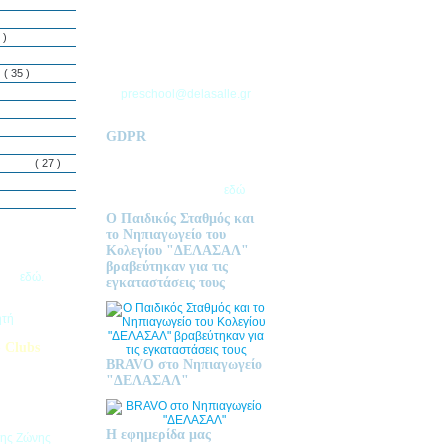
ΘΕΣΣΑΛΟΝΙΚΗΣ
Τ.Θ. 06 – 57010
 )
ΑΣΒΕΣΤΟΧΩΡΙ
ΤΗΛ: 2310 633 333
ς
( 35 )
preschool@delasalle.gr
GDPR
Πολιτική επεξεργασίας
δεμόνων
( 27 )
προσωπικών δεδομένων | Για
περισσότερα πατήστε
εδώ
Ο Παιδικός Σταθμός και
το Νηπιαγωγείο του
Κολεγίου "ΔΕΛΑΣΑΛ"
ις Εγγραφές
βραβεύτηκαν για τις
2026
εδώ.
εγκαταστάσεις τους
ητή
 Clubs
BRAVO στο Νηπιαγωγείο
προσφέρει
"ΔΕΛΑΣΑΛ"
στηριοτήτων,
θεί στα
εριβαλλοντικά
Η εφημερίδα μας
της Ζώνης