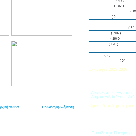
Εθελοντισμός
( 49 )
Εκδηλώσεις
( 182 )
Εργαστήρια Δεξιοτήτων
( 10
Εφημερίδα
( 2 )
Λασαλιανές Ημέρες Ειρήνη
Πρόγραμμα Σπουδών
( 8 )
Στην αυλή
( 204 )
Στην τάξη
( 1969 )
Στο Club
( 170 )
Σύλλογος Γονέων και Κη
Υλικά
( 2 )
Vacances d’ été
( 3 )
Εγγραφές 2025-2026
Διαβάστε περισσότερα για τ
του Σχολικού Έτους 2025-
- Δικαιολογητικά Εγγραφής
- Ατομικό Δελτίο Υγείας Μαθ
Όμιλοι Δραστηριοτήτων -
ρχική σελίδα
Παλαιότερη Ανάρτηση
Η «Ζώνη Δραστηριοτήτων» 
στους μαθητές ποικιλία δρα
προσπαθώντας να ανταποκρι
αθλητικά, καλλιτεχνικά και π
τους ενδιαφέροντα.
- Εκπαιδευτικό Πρόγραμμα 