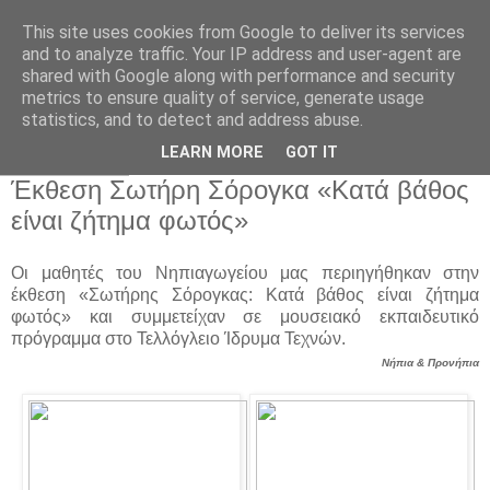
This site uses cookies from Google to deliver its services
Παιδικός Σταθμός-
and to analyze traffic. Your IP address and user-agent are
shared with Google along with performance and security
Νηπιαγωγείο "ΔΕΛΑΣΑΛ"
metrics to ensure quality of service, generate usage
statistics, and to detect and address abuse.
LEARN MORE
GOT IT
21 Μαρ 2018
Έκθεση Σωτήρη Σόρογκα «Κατά βάθος
είναι ζήτημα φωτός»
Οι μαθητές του Νηπιαγωγείου μας περιηγήθηκαν στην
έκθεση «Σωτήρης Σόρογκας: Κατά βάθος είναι ζήτημα
φωτός» και συμμετείχαν σε μουσειακό εκπαιδευτικό
πρόγραμμα στο Τελλόγλειο Ίδρυμα Τεχνών.
Νήπια & Προνήπια