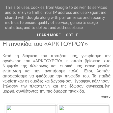
This site uses cookies from Google to deliver its services
Παιδικός Σταθμός-
and to analyze traffic. Your IP address and user-agent are
shared with Google along with performance and security
Νηπιαγωγείο "ΔΕΛΑΣΑΛ"
metrics to ensure quality of service, generate usage
statistics, and to detect and address abuse.
LEARN MORE
GOT IT
14 Μαρ 2017
Η πινακίδα του «ΑΡΚΤΟΥΡΟΥ»
Κατά τη διάρκεια του πρότζεκτ μας, γνωρίσαμε την
οργάνωση του «ΑΡΚΤΟΥΡΟΥ», η οποία βρίσκεται στο
Νυμφαίο της Φλώρινας και φυσικά μας έκανε μεγάλη
εντύπωση και την αγαπήσαμε πολύ. Έτσι, λοιπόν,
αποφασίσαμε να φτιάξουμε την πινακίδα του. Τα παιδιά
χωρίστηκαν σε ομάδες και ζωγράφισαν, έγραψαν, κόλλησαν,
έπλασαν την πλαστελίνη και της έδωσαν συγκεκριμένη
μορφή, συνθέτοντας την πιο όμορφη πινακίδα.
Νήπια 2