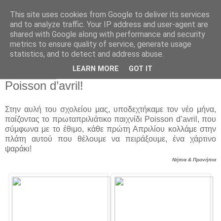
This site uses cookies from Google to deliver its services
Παιδικός Σταθμός-
and to analyze traffic. Your IP address and user-agent are
shared with Google along with performance and security
Νηπιαγωγείο "ΔΕΛΑΣΑΛ"
metrics to ensure quality of service, generate usage
statistics, and to detect and address abuse.
LEARN MORE
GOT IT
10 Μαΐ 2016
Poisson d’avril!
Στην αυλή του σχολείου μας, υποδεχτήκαμε τον νέο μήνα,
παίζοντας το πρωταπριλιάτικο παιχνίδι Poisson d’avril, που
σύμφωνα με το έθιμο, κάθε πρώτη Απριλίου κολλάμε στην
πλάτη αυτού που θέλουμε να πειράξουμε, ένα χάρτινο
ψαράκι!
Νήπια & Προνήπια