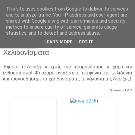
This site uses cookies from Google to deliver its services
Παιδικός Σταθμός-
and to analyze traffic. Your IP address and user-agent are
shared with Google along with performance and security
Νηπιαγωγείο "ΔΕΛΑΣΑΛ"
metrics to ensure quality of service, generate usage
statistics, and to detect and address abuse.
LEARN MORE
GOT IT
23 Μαρ 2015
Χελιδονίσματα
Έφτασε η Άνοιξη, κι εμείς την προμηνύσαμε με χαρά και
ενθουσιασμό! Φτιάξαμε ανοιξιάτικα στεφάνια και χελιδόνια
και τραγουδήσαμε τα χελιδονίσματα, τα κάλαντα της Άνοιξης!
Προνήπια 1 & 2