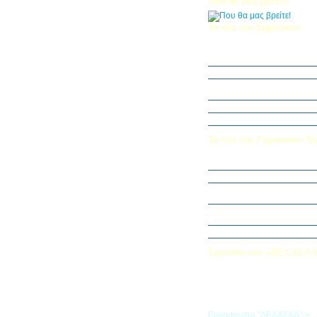
Που θα μας βρείτε!
Τα νέα του Δημοτικού
Οι μαθητές μας στον Διεθν
Πληροφορικής Bebras 202
Δράση ΟΠΕ: “Ο Κήπος του 
Η Δ΄ Τάξη στη θεατρική π
στον Πινόκιο”
Όμιλος Αρχιτεκτονικής Α΄-Β
Καλλιεργούμε αξίες, φυτεύο
Τα νέα του Γυμνασίου-Λυ
Παίζοντας θέατρο στο Μου
«Φύλακες της Φύσης»
Εξερευνούμε τον Κόσμο της 
Εκπαιδευτική Επίσκεψη στ
«Στα μονοπάτια της Ιστορία
λέξεων… ετυμοπλαθομυθισ
Χαιρετισμός Υπεύθυνης Αγγ
Εργασία στο «ΔΕΛΑΣΑ
Εάν επιθυμείτε να εργαστείτε
«ΔΕΛΑΣΑΛ», μπορείτε να σ
την αίτηση που θα βρείτε σ
σύνδεσμο
Εργασία στο "ΔΕΛΑΣΑΛ"->