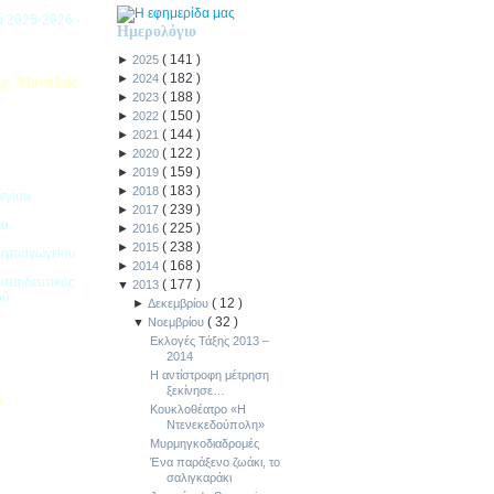
ιά 2025-2026 -
Ημερολόγιο
(
141
)
►
2025
(
182
)
►
2024
χ. Μονάδας
(
188
)
►
2023
(
150
)
►
2022
(
144
)
►
2021
(
122
)
►
2020
(
159
)
►
2019
(
183
)
►
2018
εγίου
(
239
)
►
2017
ου
(
225
)
►
2016
(
238
)
►
2015
Νηπιαγωγείου
(
168
)
►
2014
κπαιδευτικός
(
177
)
▼
2013
ού
(
12
)
►
Δεκεμβρίου
(
32
)
▼
Νοεμβρίου
Εκλογές Τάξης 2013 –
2014
Η αντίστροφη μέτρηση
ξεκίνησε…
5
Κουκλοθέατρο «Η
Ντενεκεδούπολη»
ιακοπών -
Μυρμηγκοδιαδρομές
Ένα παράξενο ζωάκι, το
σαλιγκαράκι