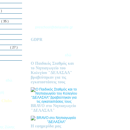
ΘΕΣΣΑΛΟΝΙΚΗΣ
Τ.Θ. 06 – 57010
 )
ΑΣΒΕΣΤΟΧΩΡΙ
ΤΗΛ: 2310 633 333
ς
( 35 )
preschool@delasalle.gr
GDPR
Πολιτική επεξεργασίας
δεμόνων
( 27 )
προσωπικών δεδομένων | Για
περισσότερα πατήστε
εδώ
Ο Παιδικός Σταθμός και
το Νηπιαγωγείο του
Κολεγίου "ΔΕΛΑΣΑΛ"
ις Εγγραφές
βραβεύτηκαν για τις
2026
εδώ.
εγκαταστάσεις τους
ητή
 Clubs
BRAVO στο Νηπιαγωγείο
προσφέρει
"ΔΕΛΑΣΑΛ"
στηριοτήτων,
θεί στα
εριβαλλοντικά
Η εφημερίδα μας
της Ζώνης