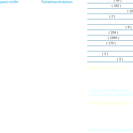
Εθελοντισμός
( 49 )
ρχική σελίδα
Παλαιότερη Ανάρτηση
Εκδηλώσεις
( 182 )
Εργαστήρια Δεξιοτήτων
( 10
Εφημερίδα
( 2 )
Λασαλιανές Ημέρες Ειρήνη
Πρόγραμμα Σπουδών
( 8 )
Στην αυλή
( 204 )
Στην τάξη
( 1969 )
Στο Club
( 170 )
Σύλλογος Γονέων και Κη
Υλικά
( 2 )
Vacances d’ été
( 3 )
Εγγραφές 2025-2026
Διαβάστε περισσότερα για τ
του Σχολικού Έτους 2025-
- Δικαιολογητικά Εγγραφής
- Ατομικό Δελτίο Υγείας Μαθ
Όμιλοι Δραστηριοτήτων -
Η «Ζώνη Δραστηριοτήτων» 
στους μαθητές ποικιλία δρα
προσπαθώντας να ανταποκρι
αθλητικά, καλλιτεχνικά και π
τους ενδιαφέροντα.
- Εκπαιδευτικό Πρόγραμμα 