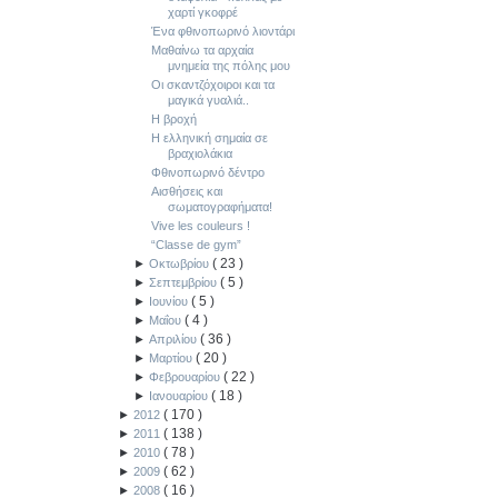
χαρτί γκοφρέ
Ένα φθινοπωρινό λιοντάρι
Μαθαίνω τα αρχαία
μνημεία της πόλης μου
Οι σκαντζόχοιροι και τα
μαγικά γυαλιά..
Η βροχή
Η ελληνική σημαία σε
βραχιολάκια
Φθινοπωρινό δέντρο
Αισθήσεις και
σωματογραφήματα!
Vive les couleurs !
“Classe de gym”
(
23
)
►
Οκτωβρίου
(
5
)
►
Σεπτεμβρίου
(
5
)
►
Ιουνίου
(
4
)
►
Μαΐου
(
36
)
►
Απριλίου
(
20
)
►
Μαρτίου
(
22
)
►
Φεβρουαρίου
(
18
)
►
Ιανουαρίου
(
170
)
►
2012
(
138
)
►
2011
(
78
)
►
2010
(
62
)
►
2009
(
16
)
►
2008