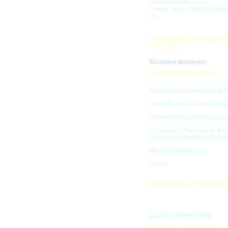
Δραστηριοτήτων ->>
- Υλικά για τη Σχολική Χρον
>>
Εσωτερική Αξιολόγηση Σ
2022-2023
Εσωτερική Αξιολόγηση
ΧΡΗΣΙΜΑ ΕΓΓΡΑΦΑ
Εσωτερικός Κανονισμός Κολ
Εκπαιδευτικό Σχέδιο Κολεγί
Εκπαιδευτικός Σχεδιασμός 
Κανονισμός Λειτουργίας & Ε
Σχεδιασμός Παιδικού Σταθμ
Μεταφορά Μαθητών
Στολές
VACANCES D’ ÉTÉ 202
Πρόγραμμα Καλοκαιρινών Δ
"Vacances d' été"
Διαβάστε περισσότερα