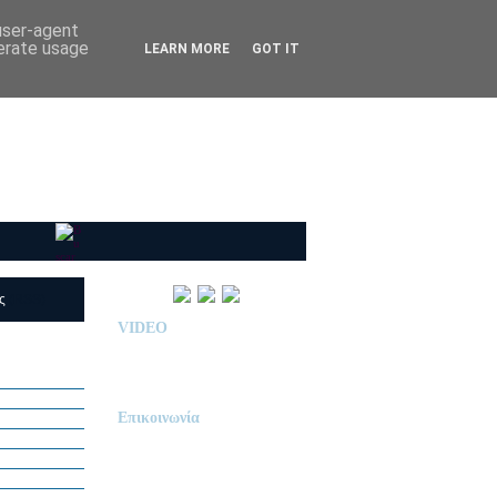
 user-agent
nerate usage
LEARN MORE
GOT IT
ις
(RSS)
VIDEO
Παρουσίαση Κολεγίου
"ΔΕΛΑΣΑΛ"
Επικοινωνία
ΙΔΙΩΤΙΚΟ ΝΗΠΙΑΓΩΓΕΙΟ
« Δ Ε Λ Α Σ Α Λ »
ΠΕΥΚΑ (ΡΕΤΖΙΚΙ)