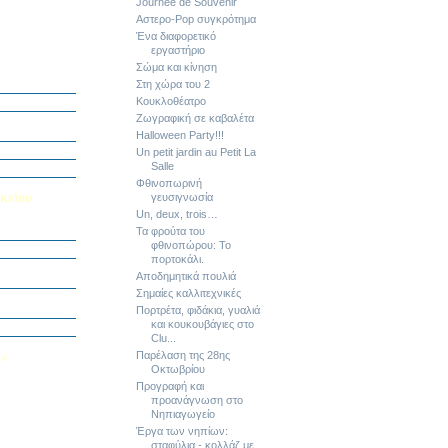
Journée de Souvenir
Αστερο-Pop συγκρότημα
Ένα διαφορετικό
εργαστήριο
Σώμα και κίνηση
ή Διαγωνισμό
5
Στη χώρα του 2
Κουκλοθέατρο
Εαυτού μου”
Ζωγραφική σε καβαλέτα
αράσταση “Όπως
Halloween Party!!!
΄ Δημοτικού
Un petit jardin au Petit La
Salle
υμε το μέλλον
Φθινοπωρινή
κείου
γευσιγνωσία
Un, deux, trois…
σείο…
Τα φρούτα του
φθινοπώρου: Το
πορτοκάλι.
Καινοτομίας -
Αποδημητικά πουλιά
ο Πολυτεχνείο
Σημαίες καλλιτεχνικές
ς και των
τοριογραφώ!»
Πορτρέτα, φιδάκια, γυαλιά
και κουκουβάγιες στο
λικού Τμήματος
Clu...
Λ»
Παρέλαση της 28ης
Οκτωβρίου
 στο Κολέγιο
Προγραφή και
υμπληρώσετε
προανάγνωση στο
τον παρακάτω
Νηπιαγωγείο
Έργα των νηπίων:
σταφύλια - κολλάζ με