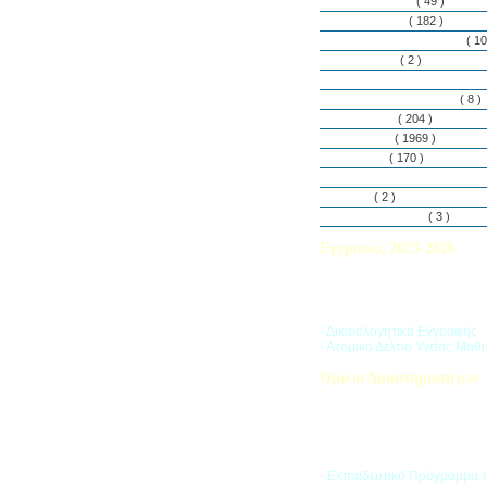
Εθελοντισμός
( 49 )
Εκδηλώσεις
( 182 )
Εργαστήρια Δεξιοτήτων
( 10
Εφημερίδα
( 2 )
Λασαλιανές Ημέρες Ειρήνη
Πρόγραμμα Σπουδών
( 8 )
Στην αυλή
( 204 )
Στην τάξη
( 1969 )
Στο Club
( 170 )
Σύλλογος Γονέων και Κη
Υλικά
( 2 )
Vacances d’ été
( 3 )
Εγγραφές 2025-2026
Διαβάστε περισσότερα για τ
του Σχολικού Έτους 2025-
- Δικαιολογητικά Εγγραφής
- Ατομικό Δελτίο Υγείας Μαθ
Όμιλοι Δραστηριοτήτων -
Η «Ζώνη Δραστηριοτήτων» 
στους μαθητές ποικιλία δρα
προσπαθώντας να ανταποκρι
αθλητικά, καλλιτεχνικά και π
τους ενδιαφέροντα.
- Εκπαιδευτικό Πρόγραμμα 