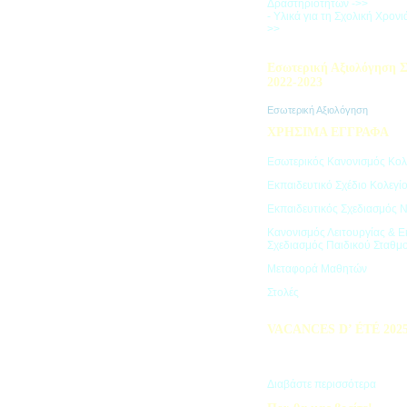
Δραστηριοτήτων ->>
- Υλικά για τη Σχολική Χρον
>>
Εσωτερική Αξιολόγηση Σ
2022-2023
Εσωτερική Αξιολόγηση
ΧΡΗΣΙΜΑ ΕΓΓΡΑΦΑ
Εσωτερικός Κανονισμός Κολ
Εκπαιδευτικό Σχέδιο Κολεγί
Εκπαιδευτικός Σχεδιασμός 
Κανονισμός Λειτουργίας & Ε
Σχεδιασμός Παιδικού Σταθμ
Μεταφορά Μαθητών
Στολές
VACANCES D’ ÉTÉ 202
Πρόγραμμα Καλοκαιρινών Δ
"Vacances d' été"
Διαβάστε περισσότερα