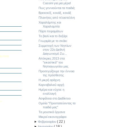
Cassini για μια μέρα!
Πως γεννιούνται τα παιδιά;
Βρεκεκέξ, κουάξ, κουάξ
Πλανήτες από πλαστελίνη
ή Διαγωνισμό
Χαραλάμπης και
5
Χαραλαμπία
Εαυτού μου”
Πάρτι πειραμάτων
αράσταση “Όπως
Το βιολί και το δοξάρι
Γνωριμία με το σκάκι
΄ Δημοτικού
Συμμετοχή των Νηπίων
υμε το μέλλον
στον 22ο Διεθνή
Διαγωνισμό Ζω...
κείου
Απόκριες 2013 στα
''εικαστικά'' του
σείο…
Νηπιαγωγείου μας
Προσεγγίζουμε την έννοια
της πρόσθεσης
Καινοτομίας -
ο Πολυτεχνείο
Η μικρή αράχνη
ς και των
Καρναβαλιού αρχή
τοριογραφώ!»
Ημέρα και νύχτα: η
λικού Τμήματος
εναλλαγή
Ασφάλεια στο Διαδίκτυο
Λ»
Ομιλία "Προστατεύοντας τα
 στο Κολέγιο
παιδιά μας"
υμπληρώσετε
Τα μουσικά όργανα
τον παρακάτω
Μικροί εικονογράφοι
(
22
)
►
Φεβρουαρίου
(
18
)
►
Ιανουαρίου