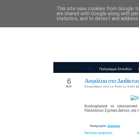
This site uses cookies from Google to 
Παιδικός Σταθ
are shared with Google along with per
statistics, and to detect and address
Νέα
Πρόγραμμα Σπουδών
6
Ασφάλεια στο Διαδίκτυο
Αναρτήθηκε από
Le Petit La Salle
στ
ΜΑΡ
Κυκλοφόρησε το ηλεκτρονικ
Πανελλήνιο Σχολικό Δίκτυο, για
Κατηγορία:
Διάφορα
Νεότερη ανάρτηση
Α