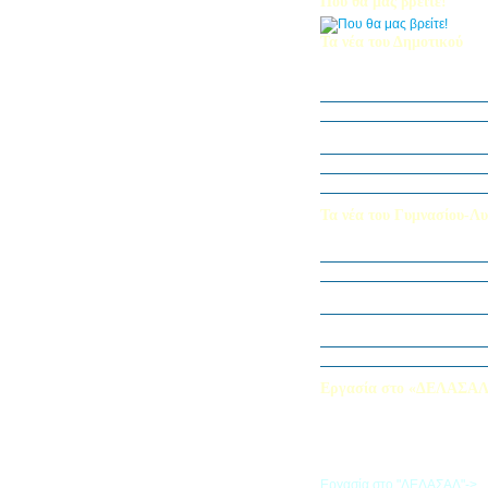
Που θα μας βρείτε!
Τα νέα του Δημοτικού
Οι μαθητές μας στον Διεθν
Πληροφορικής Bebras 202
Δράση ΟΠΕ: “Ο Κήπος του 
Η Δ΄ Τάξη στη θεατρική π
στον Πινόκιο”
Όμιλος Αρχιτεκτονικής Α΄-Β
Καλλιεργούμε αξίες, φυτεύο
Τα νέα του Γυμνασίου-Λυ
Παίζοντας θέατρο στο Μου
«Φύλακες της Φύσης»
Εξερευνούμε τον Κόσμο της 
Εκπαιδευτική Επίσκεψη στ
«Στα μονοπάτια της Ιστορία
λέξεων… ετυμοπλαθομυθισ
Χαιρετισμός Υπεύθυνης Αγγ
Εργασία στο «ΔΕΛΑΣΑ
Εάν επιθυμείτε να εργαστείτε
«ΔΕΛΑΣΑΛ», μπορείτε να σ
την αίτηση που θα βρείτε σ
σύνδεσμο
Εργασία στο "ΔΕΛΑΣΑΛ"->