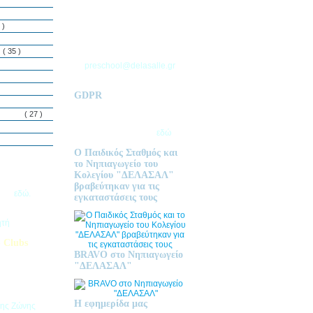
ΘΕΣΣΑΛΟΝΙΚΗΣ
Τ.Θ. 06 – 57010
 )
ΑΣΒΕΣΤΟΧΩΡΙ
ΤΗΛ: 2310 633 333
ς
( 35 )
preschool@delasalle.gr
GDPR
Πολιτική επεξεργασίας
δεμόνων
( 27 )
προσωπικών δεδομένων | Για
περισσότερα πατήστε
εδώ
Ο Παιδικός Σταθμός και
το Νηπιαγωγείο του
Κολεγίου "ΔΕΛΑΣΑΛ"
ις Εγγραφές
βραβεύτηκαν για τις
2026
εδώ.
εγκαταστάσεις τους
ητή
 Clubs
BRAVO στο Νηπιαγωγείο
προσφέρει
"ΔΕΛΑΣΑΛ"
στηριοτήτων,
θεί στα
εριβαλλοντικά
Η εφημερίδα μας
της Ζώνης