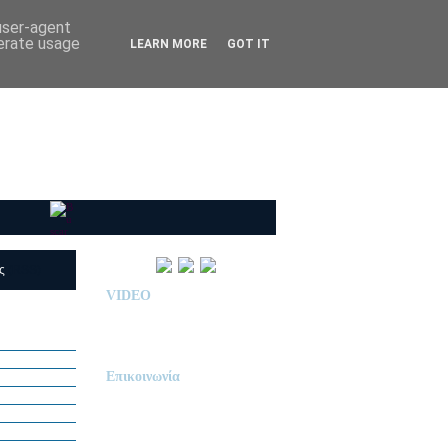
 user-agent
nerate usage
LEARN MORE
GOT IT
ις
(RSS)
VIDEO
Παρουσίαση Κολεγίου
"ΔΕΛΑΣΑΛ"
Επικοινωνία
ΙΔΙΩΤΙΚΟ ΝΗΠΙΑΓΩΓΕΙΟ
« Δ Ε Λ Α Σ Α Λ »
ΠΕΥΚΑ (ΡΕΤΖΙΚΙ)