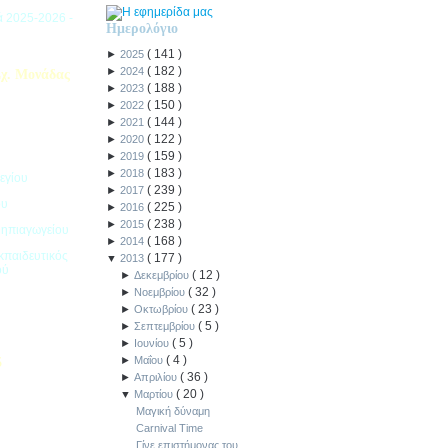
ιά 2025-2026 -
Ημερολόγιο
(
141
)
►
2025
(
182
)
►
2024
χ. Μονάδας
(
188
)
►
2023
(
150
)
►
2022
(
144
)
►
2021
(
122
)
►
2020
(
159
)
►
2019
(
183
)
►
2018
εγίου
(
239
)
►
2017
ου
(
225
)
►
2016
(
238
)
►
2015
Νηπιαγωγείου
(
168
)
►
2014
κπαιδευτικός
(
177
)
▼
2013
ού
(
12
)
►
Δεκεμβρίου
(
32
)
►
Νοεμβρίου
(
23
)
►
Οκτωβρίου
(
5
)
►
Σεπτεμβρίου
(
5
)
►
Ιουνίου
(
4
)
►
Μαΐου
5
(
36
)
►
Απριλίου
(
20
)
ιακοπών -
▼
Μαρτίου
Μαγική δύναμη
Carnival Time
Γίνε επιστήμονας του