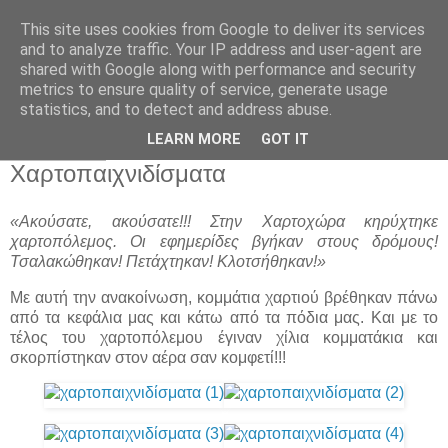
This site uses cookies from Google to deliver its services
Παιδικός Σταθμός-
and to analyze traffic. Your IP address and user-agent are
shared with Google along with performance and security
Νηπιαγωγείο "ΔΕΛΑΣΑΛ"
metrics to ensure quality of service, generate usage
statistics, and to detect and address abuse.
LEARN MORE
GOT IT
8 Νοε 2012
Χαρτοπαιχνιδίσματα
«Ακούσατε, ακούσατε!!! Στην Χαρτοχώρα κηρύχτηκε
χαρτοπόλεμος. Οι εφημερίδες βγήκαν στους δρόμους!
Τσαλακώθηκαν! Πετάχτηκαν! Κλοτσήθηκαν!»
Με αυτή την ανακοίνωση, κομμάτια χαρτιού βρέθηκαν πάνω
από τα κεφάλια μας και κάτω από τα πόδια μας. Και με το
τέλος του χαρτοπόλεμου έγιναν χίλια κομματάκια και
σκορπίστηκαν στον αέρα σαν κομφετί!!!