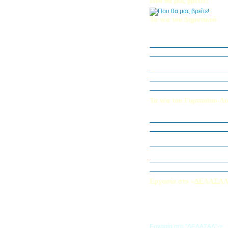
Που θα μας βρείτε!
Τα νέα του Δημοτικού
Οι μαθητές μας στον Διεθν
Πληροφορικής Bebras 202
Δράση ΟΠΕ: “Ο Κήπος του 
Η Δ΄ Τάξη στη θεατρική π
στον Πινόκιο”
Όμιλος Αρχιτεκτονικής Α΄-Β
Καλλιεργούμε αξίες, φυτεύο
Τα νέα του Γυμνασίου-Λυ
Παίζοντας θέατρο στο Μου
«Φύλακες της Φύσης»
Εξερευνούμε τον Κόσμο της 
Εκπαιδευτική Επίσκεψη στ
«Στα μονοπάτια της Ιστορία
λέξεων… ετυμοπλαθομυθισ
Χαιρετισμός Υπεύθυνης Αγγ
Εργασία στο «ΔΕΛΑΣΑ
Εάν επιθυμείτε να εργαστείτε
«ΔΕΛΑΣΑΛ», μπορείτε να σ
την αίτηση που θα βρείτε σ
σύνδεσμο
Εργασία στο "ΔΕΛΑΣΑΛ"->