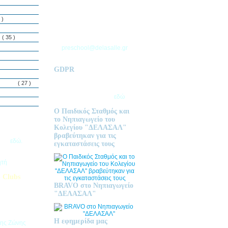
ΘΕΣΣΑΛΟΝΙΚΗΣ
Τ.Θ. 06 – 57010
 )
ΑΣΒΕΣΤΟΧΩΡΙ
ΤΗΛ: 2310 633 333
ς
( 35 )
preschool@delasalle.gr
GDPR
Πολιτική επεξεργασίας
δεμόνων
( 27 )
προσωπικών δεδομένων | Για
περισσότερα πατήστε
εδώ
Ο Παιδικός Σταθμός και
το Νηπιαγωγείο του
Κολεγίου "ΔΕΛΑΣΑΛ"
ις Εγγραφές
βραβεύτηκαν για τις
2026
εδώ.
εγκαταστάσεις τους
ητή
 Clubs
BRAVO στο Νηπιαγωγείο
προσφέρει
"ΔΕΛΑΣΑΛ"
στηριοτήτων,
θεί στα
εριβαλλοντικά
Η εφημερίδα μας
της Ζώνης