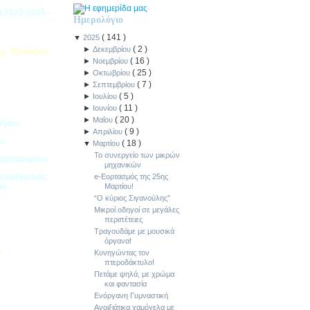
ιά 2025-2026 -
Ημερολόγιο
(
141
)
▼
2025
(
2
)
►
Δεκεμβρίου
χ. Μονάδας
(
16
)
►
Νοεμβρίου
(
25
)
►
Οκτωβρίου
(
7
)
►
Σεπτεμβρίου
(
5
)
►
Ιουλίου
(
11
)
►
Ιουνίου
(
20
)
►
Μαΐου
εγίου
(
9
)
►
Απριλίου
ου
(
18
)
▼
Μαρτίου
Το συνεργείο των μικρών
Νηπιαγωγείου
μηχανικών
κπαιδευτικός
e-Εορτασμός της 25ης
ού
Μαρτίου!
“Ο κύριος Σιγανούλης”
Μικροί οδηγοί σε μεγάλες
περιπέτειες
Τραγουδάμε με μουσικά
όργανα!
5
Κυνηγώντας τον
πτεροδάκτυλο!
ιακοπών -
Πετάμε ψηλά, με χρώμα
και φαντασία
Ενόργανη Γυμναστική
Ανοιξιάτικα χαμόγελα με