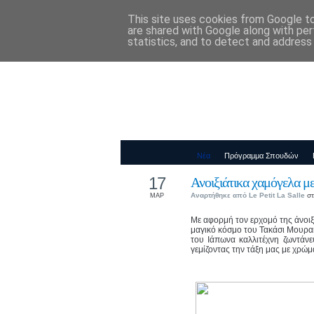
This site uses cookies from Google to 
Παιδικός Σταθ
are shared with Google along with per
statistics, and to detect and address
Νέα
Πρόγραμμα Σπουδών
17
Ανοιξιάτικα χαμόγελα μ
Αναρτήθηκε από
Le Petit La Salle
στ
ΜΑΡ
Με αφορμή τον ερχομό της άνοιξη
μαγικό κόσμο του Τακάσι Μουρα
του Ιάπωνα καλλιτέχνη ζωντάνε
γεμίζοντας την τάξη μας με χρώμα