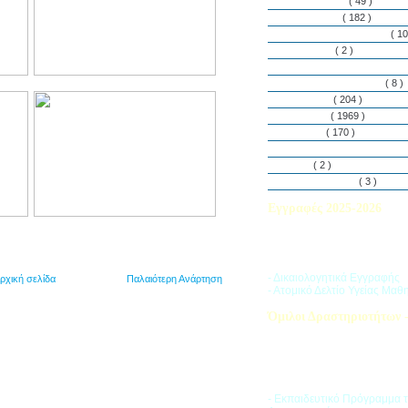
Εθελοντισμός
( 49 )
Εκδηλώσεις
( 182 )
Εργαστήρια Δεξιοτήτων
( 10
Εφημερίδα
( 2 )
Λασαλιανές Ημέρες Ειρήνη
Πρόγραμμα Σπουδών
( 8 )
Στην αυλή
( 204 )
Στην τάξη
( 1969 )
Στο Club
( 170 )
Σύλλογος Γονέων και Κη
Υλικά
( 2 )
Vacances d’ été
( 3 )
Εγγραφές 2025-2026
Διαβάστε περισσότερα για τ
του Σχολικού Έτους 2025-
- Δικαιολογητικά Εγγραφής
ρχική σελίδα
Παλαιότερη Ανάρτηση
- Ατομικό Δελτίο Υγείας Μαθ
Όμιλοι Δραστηριοτήτων -
Η «Ζώνη Δραστηριοτήτων» 
στους μαθητές ποικιλία δρα
προσπαθώντας να ανταποκρι
αθλητικά, καλλιτεχνικά και π
τους ενδιαφέροντα.
- Εκπαιδευτικό Πρόγραμμα 