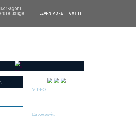
 user-agent
nerate usage
LEARN MORE
GOT IT
ις
(RSS)
VIDEO
Παρουσίαση Κολεγίου
"ΔΕΛΑΣΑΛ"
Επικοινωνία
ΙΔΙΩΤΙΚΟ ΝΗΠΙΑΓΩΓΕΙΟ
« Δ Ε Λ Α Σ Α Λ »
ΠΕΥΚΑ (ΡΕΤΖΙΚΙ)