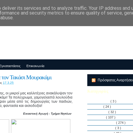
deliver its services and to analyze traffic. Your IP address and
μός-Νηπιαγωγείο "ΔΕΛΑΣΑΛ"
formance and security metrics to ensure quality of service, ge
 abuse.
Εγκαταστάσεις
Επικοινωνία
ε τον Τακάσι Μουρακάμι
Πρόσφατες Αναρτήσε
ις
17.3.25
Κατηγορίες
ς, οι μικροί μας καλλιτέχνες ανακάλυψαν τον
κάμι! Τα πολύχρωμα, χαμογελαστά λουλούδια
ψαν μέσα από τις δημιουργίες των παιδιών,
Αθλητισμός
( 3 )
, φαντασία και αισιοδοξία!
Άρθρα
( 24 )
Διακρίσεις
( 32 )
Εικαστική Αγωγή - Τμήμα Νηπίων
Διάφορα
( 107 )
Δραστηριότητες
( 274 )
Εγκαταστάσεις
( 3 )