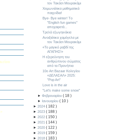
τον Τακάσι Μουρακάμι
Χειμωνιάτικα μαθηματικά
παιχνίδια!
Bye- Bye winter! Τo
ή Διαγωνισμό
"English fun games"
5
αποχαιρετά...
Εαυτού μου”
Τρελά εξωγηινάκια
αράσταση “Όπως
Ανοιξιάτικα χαμόγελα με
τον Τακάσι Μουρακάμι
΄ Δημοτικού
«Το μαγικό ραβδί της
ΑΓΑΠΗΣ!»
υμε το μέλλον
Η εξερεύνηση του
κείου
ανθρώπινου σώματος
από τα Προνήπια
10ο Art Bazaar Κολεγίου
σείο…
«ΔΕΛΑΣΑΛ» 2025:
"Pop Art"
Καινοτομίας -
Love is in the air
ο Πολυτεχνείο
"Let's make some snow"
ς και των
(
18
)
►
Φεβρουαρίου
τοριογραφώ!»
(
10
)
►
Ιανουαρίου
λικού Τμήματος
(
182
)
►
2024
Λ»
(
188
)
►
2023
(
150
)
►
2022
 στο Κολέγιο
υμπληρώσετε
(
144
)
►
2021
τον παρακάτω
(
122
)
►
2020
(
159
)
►
2019
(
183
)
►
2018