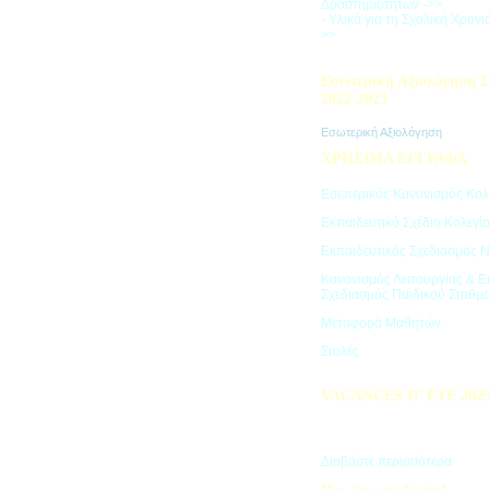
Δραστηριοτήτων ->>
- Υλικά για τη Σχολική Χρον
>>
Εσωτερική Αξιολόγηση Σ
2022-2023
Εσωτερική Αξιολόγηση
ΧΡΗΣΙΜΑ ΕΓΓΡΑΦΑ
Εσωτερικός Κανονισμός Κολ
Εκπαιδευτικό Σχέδιο Κολεγί
Εκπαιδευτικός Σχεδιασμός 
Κανονισμός Λειτουργίας & Ε
Σχεδιασμός Παιδικού Σταθμ
Μεταφορά Μαθητών
Στολές
VACANCES D’ ÉTÉ 202
Πρόγραμμα Καλοκαιρινών Δ
"Vacances d' été"
Διαβάστε περισσότερα