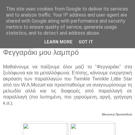
This site uses cookies from Google to deliver its services
Παιδικός Σταθμός-
and to analyze traffic. Your IP address and user-agent are
shared with Google along with performance and security
Νηπιαγωγείο "ΔΕΛΑΣΑΛ"
metrics to ensure quality of service, generate usage
statistics, and to detect and address abuse.
LEARN MORE
GOT IT
27 Ιαν 2025
Φεγγαράκι μου λαμπρό
Μαθαίνουμε να παίζουμε όλοι μαζί το "Φεγγαράκι" στα
ξυλόφωνα και τα μεταλλόφωνα. Επίσης, κάνουμε ενεργητική
ακρόαση των παραλλαγών του Twinkle Twinkle Little Star
από τον W.A.Mozart και προσπαθούμε να αναγνωρίσουμε τη
μελωδία αλλά και τις διαφορές από παραλλαγή σε
παραλλαγή (πιο λυπημένη, πιο χαρούμενη, αργή, γρήγορη
κ.α.).
Μουσική Προπαιδεία