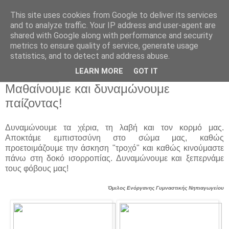
This site uses cookies from Google to deliver its services
Παιδικός Σταθμός-
and to analyze traffic. Your IP address and user-agent are
shared with Google along with performance and security
Νηπιαγωγείο "ΔΕΛΑΣΑΛ"
metrics to ensure quality of service, generate usage
statistics, and to detect and address abuse.
LEARN MORE
GOT IT
22 Νοε 2023
Μαθαίνουμε και δυναμώνουμε
παίζοντας!
Δυναμώνουμε τα χέρια, τη λαβή και τον κορμό μας.
Αποκτάμε εμπιστοσύνη στο σώμα μας, καθώς
προετοιμάζουμε την άσκηση "τροχό" και καθώς κινούμαστε
πάνω στη δοκό ισορροπίας. Δυναμώνουμε και ξεπερνάμε
τους φόβους μας!
Όμιλος Ενόργανης Γυμναστικής Νηπιαγωγείου