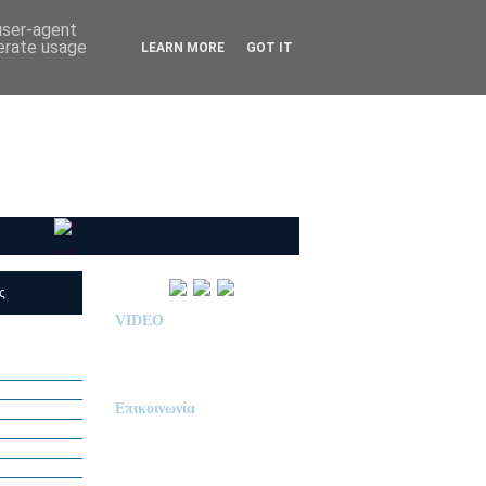
 user-agent
nerate usage
LEARN MORE
GOT IT
ις
(RSS)
VIDEO
Παρουσίαση Κολεγίου
"ΔΕΛΑΣΑΛ"
Επικοινωνία
ΙΔΙΩΤΙΚΟ ΝΗΠΙΑΓΩΓΕΙΟ
« Δ Ε Λ Α Σ Α Λ »
ΠΕΥΚΑ (ΡΕΤΖΙΚΙ)