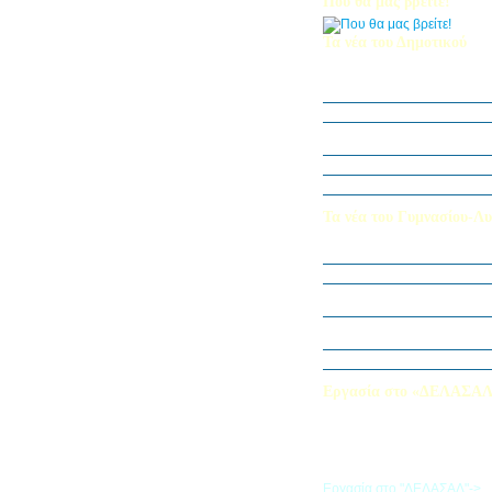
Που θα μας βρείτε!
Τα νέα του Δημοτικού
Οι μαθητές μας στον Διεθν
Πληροφορικής Bebras 202
Δράση ΟΠΕ: “Ο Κήπος του 
Η Δ΄ Τάξη στη θεατρική π
στον Πινόκιο”
Όμιλος Αρχιτεκτονικής Α΄-Β
Καλλιεργούμε αξίες, φυτεύο
Τα νέα του Γυμνασίου-Λυ
Παίζοντας θέατρο στο Μου
«Φύλακες της Φύσης»
Εξερευνούμε τον Κόσμο της 
Εκπαιδευτική Επίσκεψη στ
«Στα μονοπάτια της Ιστορία
λέξεων… ετυμοπλαθομυθισ
Χαιρετισμός Υπεύθυνης Αγγ
Εργασία στο «ΔΕΛΑΣΑ
Εάν επιθυμείτε να εργαστείτε
«ΔΕΛΑΣΑΛ», μπορείτε να σ
την αίτηση που θα βρείτε σ
σύνδεσμο
Εργασία στο "ΔΕΛΑΣΑΛ"->