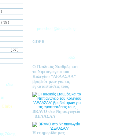
ΘΕΣΣΑΛΟΝΙΚΗΣ
Τ.Θ. 06 – 57010
 )
ΑΣΒΕΣΤΟΧΩΡΙ
ΤΗΛ: 2310 633 333
ς
( 35 )
preschool@delasalle.gr
GDPR
Πολιτική επεξεργασίας
δεμόνων
( 27 )
προσωπικών δεδομένων | Για
περισσότερα πατήστε
εδώ
Ο Παιδικός Σταθμός και
το Νηπιαγωγείο του
Κολεγίου "ΔΕΛΑΣΑΛ"
ις Εγγραφές
βραβεύτηκαν για τις
2026
εδώ.
εγκαταστάσεις τους
ητή
 Clubs
BRAVO στο Νηπιαγωγείο
προσφέρει
"ΔΕΛΑΣΑΛ"
στηριοτήτων,
θεί στα
εριβαλλοντικά
Η εφημερίδα μας
της Ζώνης