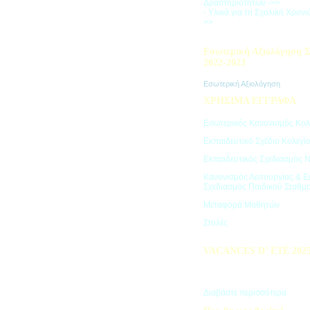
Δραστηριοτήτων ->>
- Υλικά για τη Σχολική Χρον
>>
Εσωτερική Αξιολόγηση Σ
2022-2023
Εσωτερική Αξιολόγηση
ΧΡΗΣΙΜΑ ΕΓΓΡΑΦΑ
Εσωτερικός Κανονισμός Κολ
Εκπαιδευτικό Σχέδιο Κολεγί
Εκπαιδευτικός Σχεδιασμός 
Κανονισμός Λειτουργίας & Ε
Σχεδιασμός Παιδικού Σταθμ
Μεταφορά Μαθητών
Στολές
VACANCES D’ ÉTÉ 202
Πρόγραμμα Καλοκαιρινών Δ
"Vacances d' été"
Διαβάστε περισσότερα