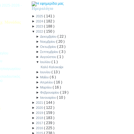
ιά 2025-2026 -
Ημερολόγιο
(
141
)
►
2025
(
182
)
►
2024
χ. Μονάδας
(
188
)
►
2023
(
150
)
▼
2022
(
22
)
►
Δεκεμβρίου
(
20
)
►
Νοεμβρίου
(
23
)
►
Οκτωβρίου
(
3
)
►
Σεπτεμβρίου
εγίου
(
1
)
►
Αυγούστου
ου
(
1
)
▼
Ιουλίου
Καλό Καλοκαίρι
Νηπιαγωγείου
(
13
)
►
Ιουνίου
κπαιδευτικός
(
6
)
►
Μαΐου
ού
(
16
)
►
Απριλίου
(
16
)
►
Μαρτίου
(
19
)
►
Φεβρουαρίου
(
10
)
►
Ιανουαρίου
(
144
)
►
2021
(
122
)
►
2020
5
(
159
)
►
2019
(
183
)
ιακοπών -
►
2018
(
239
)
►
2017
(
225
)
►
2016
(
238
)
►
2015