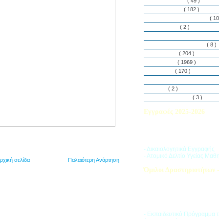
Εθελοντισμός
( 49 )
Εκδηλώσεις
( 182 )
Εργαστήρια Δεξιοτήτων
( 10
Εφημερίδα
( 2 )
Λασαλιανές Ημέρες Ειρήνη
Πρόγραμμα Σπουδών
( 8 )
Στην αυλή
( 204 )
Στην τάξη
( 1969 )
Στο Club
( 170 )
Σύλλογος Γονέων και Κη
Υλικά
( 2 )
Vacances d’ été
( 3 )
Εγγραφές 2025-2026
Διαβάστε περισσότερα για τ
του Σχολικού Έτους 2025-
- Δικαιολογητικά Εγγραφής
- Ατομικό Δελτίο Υγείας Μαθ
ρχική σελίδα
Παλαιότερη Ανάρτηση
Όμιλοι Δραστηριοτήτων -
Η «Ζώνη Δραστηριοτήτων» 
στους μαθητές ποικιλία δρα
προσπαθώντας να ανταποκρι
αθλητικά, καλλιτεχνικά και π
τους ενδιαφέροντα.
- Εκπαιδευτικό Πρόγραμμα 