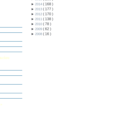
(
168
)
►
2014
(
177
)
►
2013
(
170
)
►
2012
(
138
)
►
2011
ή Διαγωνισμό
(
78
)
►
2010
5
(
62
)
►
2009
Εαυτού μου”
(
16
)
►
2008
αράσταση “Όπως
΄ Δημοτικού
υμε το μέλλον
κείου
σείο…
Καινοτομίας -
ο Πολυτεχνείο
ς και των
τοριογραφώ!»
λικού Τμήματος
Λ»
 στο Κολέγιο
υμπληρώσετε
τον παρακάτω