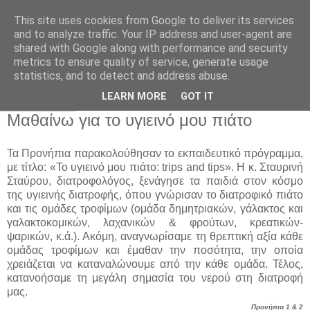
This site uses cookies from Google to deliver its services
Παιδικός Σταθμός-
and to analyze traffic. Your IP address and user-agent are
shared with Google along with performance and security
Νηπιαγωγείο "ΔΕΛΑΣΑΛ"
metrics to ensure quality of service, generate usage
statistics, and to detect and address abuse.
LEARN MORE
GOT IT
8 Μαρ 2019
Μαθαίνω για το υγιεινό μου πιάτο
Τα Προνήπια παρακολούθησαν το εκπαιδευτικό πρόγραμμα,
με τίτλο: «Το υγιεινό μου πιάτο: trips and tips». Η κ. Σταυρινή
Σταύρου, διατροφολόγος, ξενάγησε τα παιδιά στον κόσμο
της υγιεινής διατροφής, όπου γνώρισαν το διατροφικό πιάτο
και τις ομάδες τροφίμων (ομάδα δημητριακών, γάλακτος και
γαλακτοκομικών, λαχανικών & φρούτων, κρεατικών-
ψαρικών, κ.ά.). Ακόμη, αναγνωρίσαμε τη θρεπτική αξία κάθε
ομάδας τροφίμων και έμαθαν την ποσότητα, την οποία
χρειάζεται να καταναλώνουμε από την κάθε ομάδα. Τέλος,
κατανοήσαμε τη μεγάλη σημασία του νερού στη διατροφή
μας.
Προνήπια 1 & 2