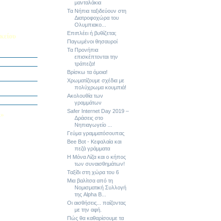
μανταλάκια
Τα Νήπια ταξιδεύουν στη
Διατροφοχώρα του
Ολυμπιακο...
Επιπλέει ή βυθίζεται;
κείου
Παγωμένοι θησαυροί
Τα Προνήπια
σείο…
επισκέπτονται την
τράπεζα!
Καινοτομίας -
Βρίσκω τα όμοια!
ο Πολυτεχνείο
Χρωματίζουμε σχέδια με
ς και των
πολύχρωμα κουμπιά!
τοριογραφώ!»
Ακολουθία των
λικού Τμήματος
γραμμάτων
Safer Internet Day 2019 –
Λ»
Δράσεις στο
 στο Κολέγιο
Νηπιαγωγείο ...
υμπληρώσετε
Γεύμα γραμματόσουπας
τον παρακάτω
Bee Bot - Κεφαλαία και
πεζά γράμματα
Η Μόνα Λίζα και ο κήπος
των συναισθημάτων!
Ταξίδι στη χώρα του 6
Μια βαλίτσα από τη
Νομισματική Συλλογή
της Alpha B...
Οι αισθήσεις... παίζοντας
με την αφή.
Πώς θα καθαρίσουμε τα