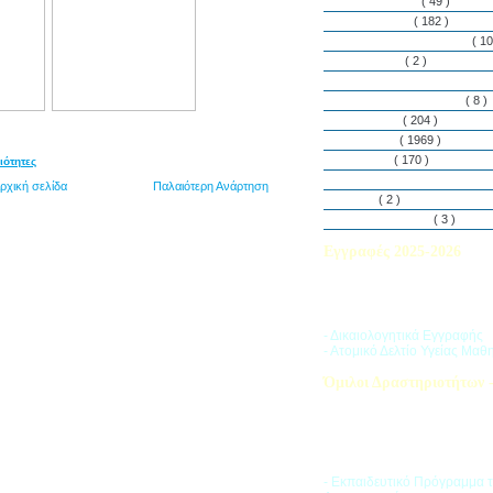
Εθελοντισμός
( 49 )
Εκδηλώσεις
( 182 )
Εργαστήρια Δεξιοτήτων
( 10
Εφημερίδα
( 2 )
Λασαλιανές Ημέρες Ειρήνη
Πρόγραμμα Σπουδών
( 8 )
Στην αυλή
( 204 )
Στην τάξη
( 1969 )
Στο Club
( 170 )
ιότητες
Σύλλογος Γονέων και Κη
ρχική σελίδα
Παλαιότερη Ανάρτηση
Υλικά
( 2 )
Vacances d’ été
( 3 )
Εγγραφές 2025-2026
Διαβάστε περισσότερα για τ
του Σχολικού Έτους 2025-
- Δικαιολογητικά Εγγραφής
- Ατομικό Δελτίο Υγείας Μαθ
Όμιλοι Δραστηριοτήτων -
Η «Ζώνη Δραστηριοτήτων» 
στους μαθητές ποικιλία δρα
προσπαθώντας να ανταποκρι
αθλητικά, καλλιτεχνικά και π
τους ενδιαφέροντα.
- Εκπαιδευτικό Πρόγραμμα 