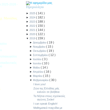
ιά 2025-2026 -
Ημερολόγιο
(
141
)
►
2025
(
182
)
►
2024
χ. Μονάδας
(
188
)
►
2023
(
150
)
►
2022
(
144
)
►
2021
(
122
)
►
2020
(
159
)
▼
2019
(
19
)
►
Δεκεμβρίου
εγίου
(
15
)
►
Νοεμβρίου
ου
(
19
)
►
Οκτωβρίου
(
12
)
►
Σεπτεμβρίου
Νηπιαγωγείου
(
3
)
►
Ιουλίου
κπαιδευτικός
(
10
)
►
Ιουνίου
ού
(
14
)
►
Μαΐου
(
16
)
►
Απριλίου
(
15
)
►
Μαρτίου
(
30
)
▼
Φεβρουαρίου
I love you!
Ζώα της Ελλάδας μάς
5
καλούν σε βοήθεια
Τα Νήπια στους σχολικούς
ιακοπών -
αγώνες Σκάκι!
I can speak English!
Μαθηματικά παιχνίδια με