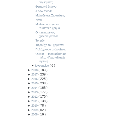
νομίσματα;
Θεατρικό δείπνο
A new friend!
Μολυβένιος Στρατιώτης
Χιόνι
Μαθαίνουμε για το
πλαστικό χρήμα
Ο πεινασμένος
χιονάνθρωπος
Το χιόνι
Τα ρούχα του χειμώνα
Πολύχρωμα μπλουζάκια
Ομιλία – Παρουσίαση με
τίτλο: «Πρωταθλητές
υγιεινή...
(
6
)
►
Ιανουαρίου
(
183
)
►
2018
(
239
)
►
2017
(
225
)
►
2016
(
238
)
►
2015
(
168
)
►
2014
(
177
)
►
2013
(
170
)
►
2012
(
138
)
►
2011
(
78
)
►
2010
(
62
)
►
2009
(
16
)
►
2008