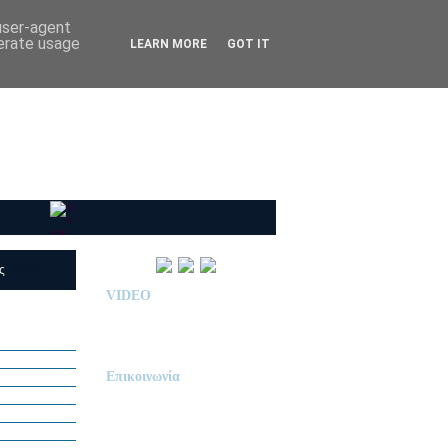
 user-agent
nerate usage
LEARN MORE
GOT IT
ις
(RSS)
VIDEO
Παρουσίαση Κολεγίου
"ΔΕΛΑΣΑΛ"
Επικοινωνία
ΙΔΙΩΤΙΚΟ ΝΗΠΙΑΓΩΓΕΙΟ
« Δ Ε Λ Α Σ Α Λ »
ΠΕΥΚΑ (ΡΕΤΖΙΚΙ)