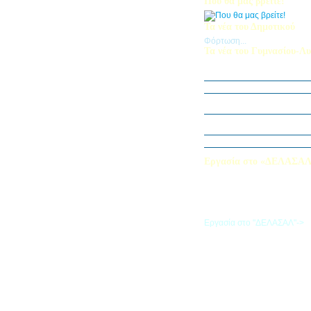
Που θα μας βρείτε!
Τα νέα του Δημοτικού
Φόρτωση...
Τα νέα του Γυμνασίου-Λυ
Παίζοντας θέατρο στο Μου
«Φύλακες της Φύσης»
Εξερευνούμε τον Κόσμο της 
Εκπαιδευτική Επίσκεψη στ
«Στα μονοπάτια της Ιστορία
λέξεων… ετυμοπλαθομυθισ
Χαιρετισμός Υπεύθυνης Αγγ
Εργασία στο «ΔΕΛΑΣΑ
Εάν επιθυμείτε να εργαστείτε
«ΔΕΛΑΣΑΛ», μπορείτε να σ
την αίτηση που θα βρείτε σ
σύνδεσμο
Εργασία στο "ΔΕΛΑΣΑΛ"->