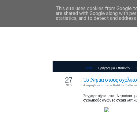
This site uses cookies from Google to 
Παιδικός Σταθ
are shared with Google along with per
statistics, and to detect and address
Νέα
Πρόγραμμα Σπουδών
27
Τα Νήπια στους σχολικο
Αναρτήθηκε από
Le Petit La Salle
στ
ΦΕΒ
Συγχαρητήρια στα Νηπιάκια μ
σχολικούς αγώνες σκάκι
δυτικώ