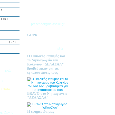
ΘΕΣΣΑΛΟΝΙΚΗΣ
Τ.Θ. 06 – 57010
 )
ΑΣΒΕΣΤΟΧΩΡΙ
ΤΗΛ: 2310 633 333
ς
( 35 )
preschool@delasalle.gr
GDPR
Πολιτική επεξεργασίας
δεμόνων
( 27 )
προσωπικών δεδομένων | Για
περισσότερα πατήστε
εδώ
Ο Παιδικός Σταθμός και
το Νηπιαγωγείο του
Κολεγίου "ΔΕΛΑΣΑΛ"
ις Εγγραφές
βραβεύτηκαν για τις
2026
εδώ.
εγκαταστάσεις τους
ητή
 Clubs
BRAVO στο Νηπιαγωγείο
προσφέρει
"ΔΕΛΑΣΑΛ"
στηριοτήτων,
θεί στα
εριβαλλοντικά
Η εφημερίδα μας
της Ζώνης