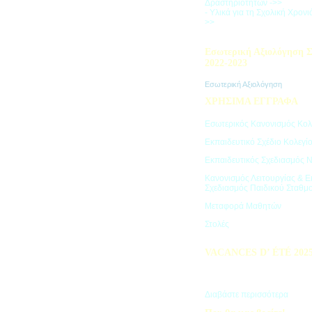
Δραστηριοτήτων ->>
- Υλικά για τη Σχολική Χρον
>>
Εσωτερική Αξιολόγηση Σ
2022-2023
Εσωτερική Αξιολόγηση
ΧΡΗΣΙΜΑ ΕΓΓΡΑΦΑ
Εσωτερικός Κανονισμός Κολ
Εκπαιδευτικό Σχέδιο Κολεγί
Εκπαιδευτικός Σχεδιασμός 
Κανονισμός Λειτουργίας & Ε
Σχεδιασμός Παιδικού Σταθμ
Μεταφορά Μαθητών
Στολές
VACANCES D’ ÉTÉ 202
Πρόγραμμα Καλοκαιρινών Δ
"Vacances d' été"
Διαβάστε περισσότερα