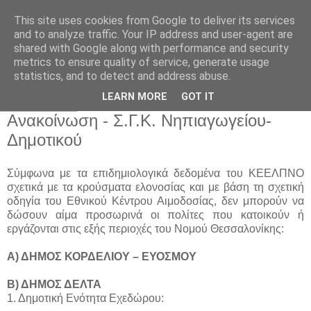
This site uses cookies from Google to deliver its services
Παιδικός Σταθμός-
and to analyze traffic. Your IP address and user-agent are
shared with Google along with performance and security
Νηπιαγωγείο "ΔΕΛΑΣΑΛ"
metrics to ensure quality of service, generate usage
statistics, and to detect and address abuse.
LEARN MORE
GOT IT
23 Ιαν 2019
Ανακοίνωση - Σ.Γ.Κ. Νηπιαγωγείου-
Δημοτικού
Σύμφωνα με τα επιδημιολογικά δεδομένα του ΚΕΕΛΠΝΟ
σχετικά με τα κρούσματα ελονοσίας και με βάση τη σχετική
οδηγία του Εθνικού Κέντρου Αιμοδοσίας, δεν μπορούν να
δώσουν αίμα προσωρινά οι πολίτες που κατοικούν ή
εργάζονται στις εξής περιοχές του Νομού Θεσσαλονίκης:
Α) ΔΗΜΟΣ ΚΟΡΔΕΛΙΟΥ – ΕΥΟΣΜΟΥ
Β) ΔΗΜΟΣ ΔΕΛΤΑ
1. Δημοτική Ενότητα Εχεδώρου: